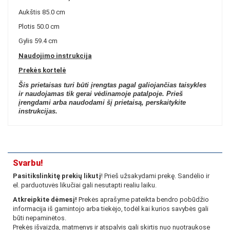
Aukštis
85.0 cm
Plotis
50.0 cm
Gylis
59.4 cm
Naudojimo instrukcija
Prekės kortelė
Šis prietaisas turi būti įrengtas pagal galiojančias taisykles
ir naudojamas tik gerai vėdinamoje patalpoje. Prieš
įrengdami arba naudodami šį prietaisą, perskaitykite
instrukcijas.
Svarbu!
Pasitikslinkitę prekių likutį
! Prieš užsakydami prekę. Sandėlio ir
el. parduotuvės likučiai gali nesutapti realiu laiku.
Atkreipkite dėmesį!
Prekės aprašyme pateikta bendro pobūdžio
informacija iš gamintojo arba tiekėjo, todėl kai kurios savybės gali
būti nepaminėtos.
Prekės išvaizda, matmenys ir atspalvis gali skirtis nuo nuotraukose