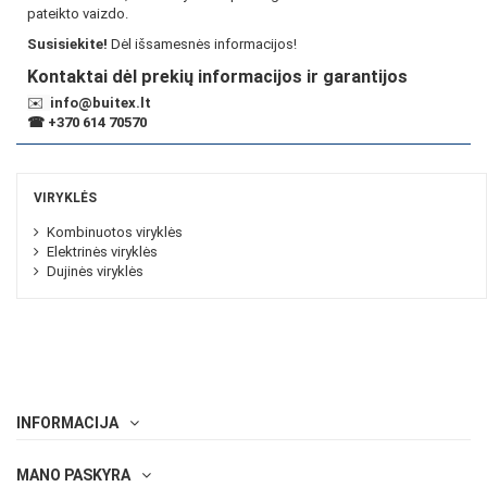
pateikto vaizdo.
Susisiekite!
Dėl išsamesnės informacijos!
Kontaktai dėl prekių informacijos ir garantijos
✉️
info@buitex.lt
☎
+370 614 70570
VIRYKLĖS
Kombinuotos viryklės
Elektrinės viryklės
Dujinės viryklės
INFORMACIJA
MANO PASKYRA