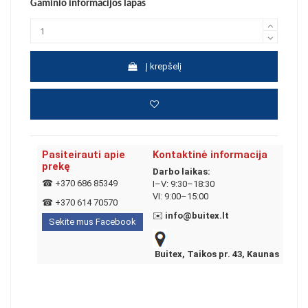
Gaminio informacijos lapas
Į krepšelį
Pasiteirauti apie
Kontaktinė informacija
prekę
Darbo laikas:
☎
+370 686 85349
I–V: 9:30–18:30
VI: 9:00–15:00
☎
+370 614 70570
✉️
info@buitex.lt
Sekite mus Facebook
Buitex, Taikos pr. 43, Kaunas