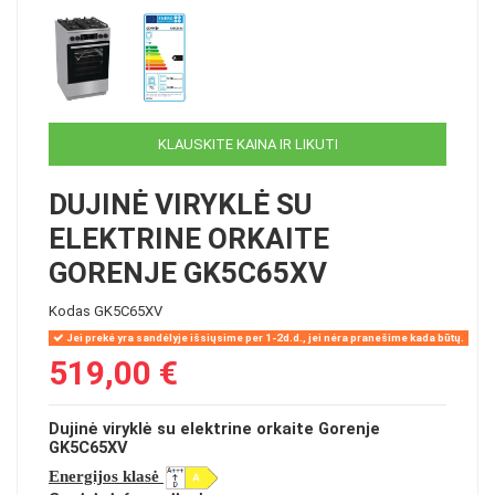
KLAUSKITE KAINA IR LIKUTI
DUJINĖ VIRYKLĖ SU
ELEKTRINE ORKAITE
GORENJE GK5C65XV
Kodas
GK5C65XV
Jei prekė yra sandėlyje išsiųsime per 1-2d.d., jei nėra pranešime kada būtų.
519,00 €
Dujinė viryklė su elektrine orkaite Gorenje
GK5C65XV
Energijos klasė