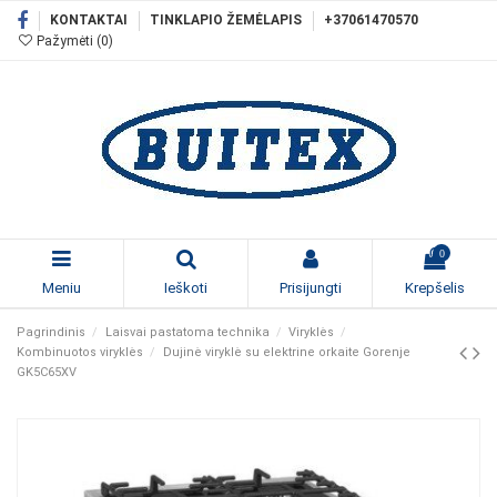
KONTAKTAI
TINKLAPIO ŽEMĖLAPIS
+37061470570
Pažymėti (
0
)
0
Meniu
Ieškoti
Prisijungti
Krepšelis
Pagrindinis
Laisvai pastatoma technika
Viryklės
Kombinuotos viryklės
Dujinė viryklė su elektrine orkaite Gorenje
GK5C65XV