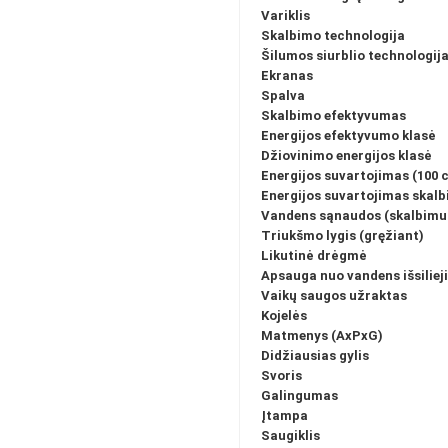
Variklis
Skalbimo technologija
Šilumos siurblio technologij
Ekranas
Spalva
Skalbimo efektyvumas
Energijos efektyvumo klasė
Džiovinimo energijos klasė
Energijos suvartojimas (100 c
Energijos suvartojimas skalbi
Vandens sąnaudos (skalbimui
Triukšmo lygis (gręžiant)
Likutinė drėgmė
Apsauga nuo vandens išsiliej
Vaikų saugos užraktas
Kojelės
Matmenys (AxPxG)
Didžiausias gylis
Svoris
Galingumas
Įtampa
Saugiklis