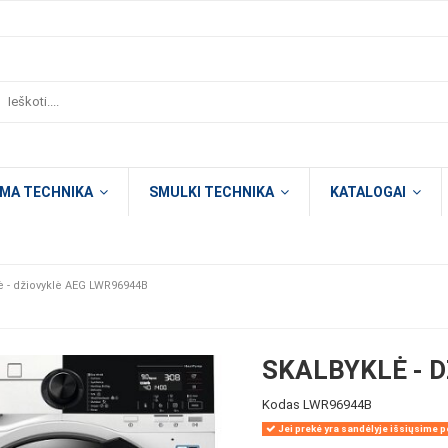
OMA TECHNIKA
SMULKI TECHNIKA
KATALOGAI
ė - džiovyklė AEG LWR96944B
SKALBYKLĖ - 
Kodas
LWR96944B
Jei prekė yra sandėlyje išsiųsime pe