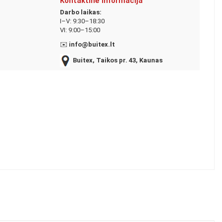
Kontaktinė informacija
Darbo laikas:
I–V: 9:30–18:30
VI: 9:00–15:00
✉️
info@buitex.lt
Buitex, Taikos pr. 43, Kaunas