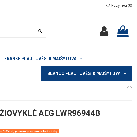
Pažymėti (
0
)
FRANKE PLAUTUVĖS IR MAIŠYTUVAI
BLANCO PLAUTUVĖS IR MAIŠYTUVAI
DŽIOVYKLĖ AEG LWR96944B
r 1-2d.d., jei nėra pranešime kada būtų.