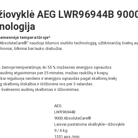
iovyklė AEG LWR96944B 9000 Se
nologija
žemesnėje temperatūroje*
soluteCare®“ naudoja šilumos siurblio technologiją, užtikrinančią švelnų aud
noniai, šilkiniai bei lauko drabužiai.
 žemoje temperatūroje, iki 55 % mažesnės energijos sąnaudos.
audinių atgaivinimas per 25 minutes, mažiau raukšlių ir kvapų.
ai reguliuoja vandens ir energijos sąnaudas pagal skalbinių kiekį.
g skalbinių išskalbia ir išdžiovina vos per 3 valandas.
 švelnesnis audinių skalbimas ir džiovinimas.
AEG
LWR96944B
9000 AbsoluteCare®
Laisvai pastatoma skalbyklė–džiovyklė
9 / 6 kg
1351 aps./min.