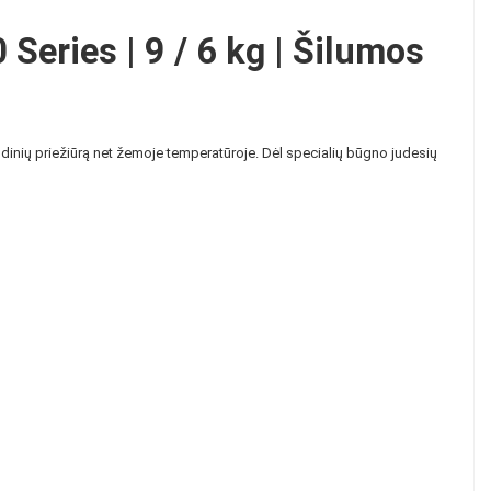
ries | 9 / 6 kg | Šilumos
inių priežiūrą net žemoje temperatūroje. Dėl specialių būgno judesių