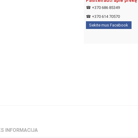
Pasiteirauti apie prekę
☎
+370 686 85349
☎
+370 614 70570
Sekite mus Facebook
S INFORMACIJA