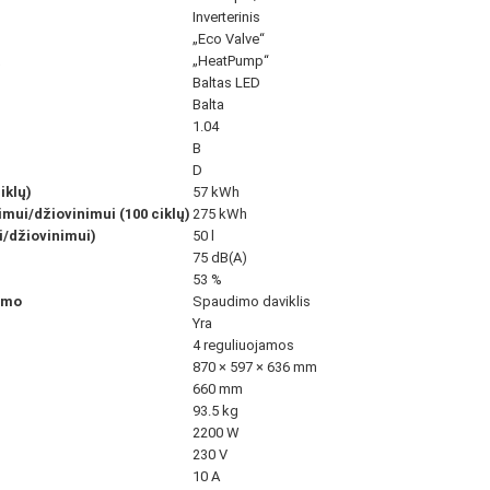
Inverterinis
„Eco Valve“
a
„HeatPump“
Baltas LED
Balta
1.04
B
D
iklų)
57 kWh
mui/džiovinimui (100 ciklų)
275 kWh
/džiovinimui)
50 l
75 dB(A)
53 %
imo
Spaudimo daviklis
Yra
4 reguliuojamos
870 × 597 × 636 mm
660 mm
93.5 kg
2200 W
230 V
10 A