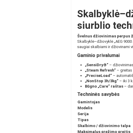
Skalbyklė–dž
siurblio tech
Švelnus džiovinimas perpus 
Skalbyklė–džiovyklė „AEG 9000 Ab
saugiai skalbiami ir džiovinami vil
Gaminio privalumai
„SensiDry®“
– džiovinimas
„Steam Refresh“
– greitas 
„PreciseLoad“
– automatišk
„NonStop 3h/3kg“
– iki 3 k
Būgno „Care“ raštas
– dar
Techninės savybės
Gamintojas
Modelis
Serija
Tipas
Skalbimo / džiovinimo talpa
Maksimalus gręžimo greitis