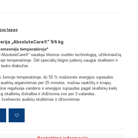
jos lapas
serija „AbsoluteCare®“ 9/6 kg
žemesnėje temperatūroje*
bsoluteCare®“ naudoja šilumos siurblio technologiją, užtikrinančią
oje temperatūroje. Dėl specialių būgno judesių saugiai skalbiami ir
i lauko drabužiai.
s žemoje temperatūroje, iki 55 % mažesnės energijos sąnaudos.
 audinių atgaivinimas per 25 minutes, mažiau raukšlių ir kvapų.
kai reguliuoja vandens ir energijos sąnaudas pagal skalbinių kiekį.
kg skalbinių išskalbia ir išdžiovina vos per 3 valandas.
 švelnesnis audinių skalbimas ir džiovinimas.
į