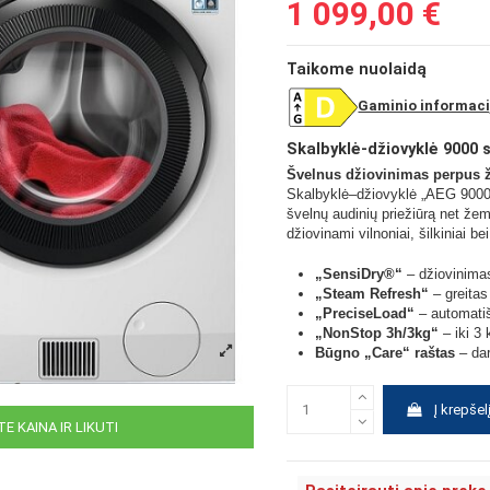
1 099,00 €
Taikome nuolaidą
Gaminio informaci
Skalbyklė-džiovyklė 9000 
Švelnus džiovinimas perpus 
Skalbyklė–džiovyklė „AEG 9000 A
švelnų audinių priežiūrą net žem
džiovinami vilnoniai, šilkiniai be
„SensiDry®“
– džiovinima
„Steam Refresh“
– greitas
„PreciseLoad“
– automatiš
„NonStop 3h/3kg“
– iki 3 
Būgno „Care“ raštas
– dar
Į krepšel
E KAINA IR LIKUTI