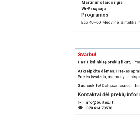
Maitinimo laido ilgis
Wi-Fi sąsaja
Programos
Eco 40–60, Medvilnė, Sintetika, 
Svarbu!
Pasitikslinkitę prekių likutį
! Pr
Atkreipkite dėmesį!
Prekės apraš
Prekės išvaizda, matmenys ir atspa
Susisiekite!
Dėl išsamesnės infor
Kontaktai dėl prekių infor
✉️
info@buitex.lt
☎
+370 614 70570