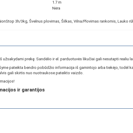
1.7 m
Nėra
NonStop 3h/3kg, Švelnus plovimas, Šilkas, Vilna/Plovimas rankomis, Lauko rūb
ieš užsakydami prekę. Sandėlio ir el. parduotuvės likučiai gali nesutapti realiu la
yme pateikta bendro pobūdžio informacija iš gamintojo arba tiekėjo, todėl ka
lvis gali skirtis nuo nuotraukose pateikto vaizdo.
macijos!
macijos ir garantijos