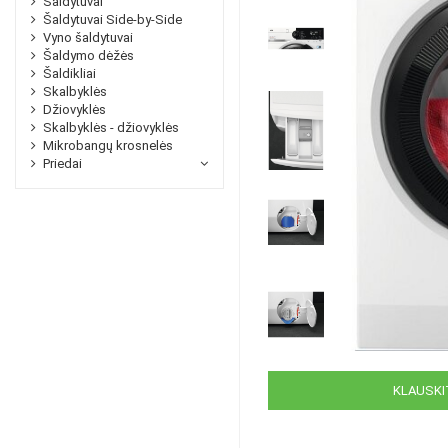
Šaldytuvai
Šaldytuvai Side-by-Side
Vyno šaldytuvai
Šaldymo dėžės
Šaldikliai
Skalbyklės
Džiovyklės
Skalbyklės - džiovyklės
Mikrobangų krosnelės
Priedai
KLAUSKIT