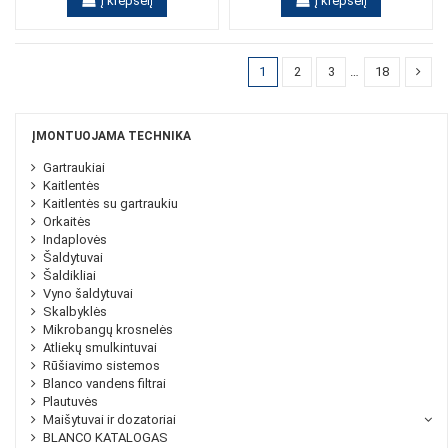
Į krepšelį
Į krepšelį
1
2
3
…
18
ĮMONTUOJAMA TECHNIKA
Gartraukiai
Kaitlentės
Kaitlentės su gartraukiu
Orkaitės
Indaplovės
Šaldytuvai
Šaldikliai
Vyno šaldytuvai
Skalbyklės
Mikrobangų krosnelės
Atliekų smulkintuvai
Rūšiavimo sistemos
Blanco vandens filtrai
Plautuvės
Maišytuvai ir dozatoriai
BLANCO KATALOGAS