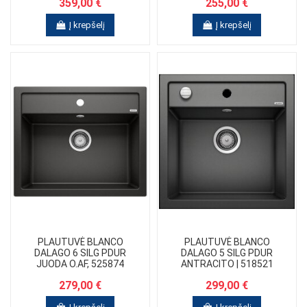
359,00 €
255,00 €
Į krepšelį
Į krepšelį
PLAUTUVĖ BLANCO
PLAUTUVĖ BLANCO
DALAGO 6 SILG PDUR
DALAGO 5 SILG PDUR
JUODA O.AF, 525874
ANTRACITO | 518521
279,00 €
299,00 €