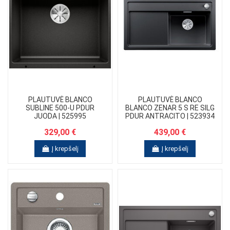
PLAUTUVĖ BLANCO
PLAUTUVĖ BLANCO
SUBLINE 500-U PDUR
BLANCO ZENAR 5 S RE SILG
JUODA | 525995
PDUR ANTRACITO | 523934
329,00 €
439,00 €
Į krepšelį
Į krepšelį