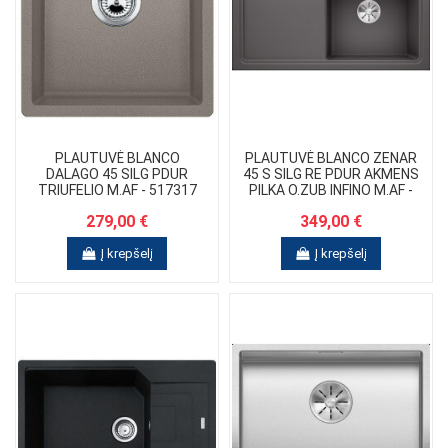
PLAUTUVĖ BLANCO
PLAUTUVĖ BLANCO ZENAR
DALAGO 45 SILG PDUR
45 S SILG RE PDUR AKMENS
TRIUFELIO M.AF - 517317
PILKA O.ZUB INFINO M.AF -
523785
279,00 €
349,00 €
Į krepšelį
Į krepšelį