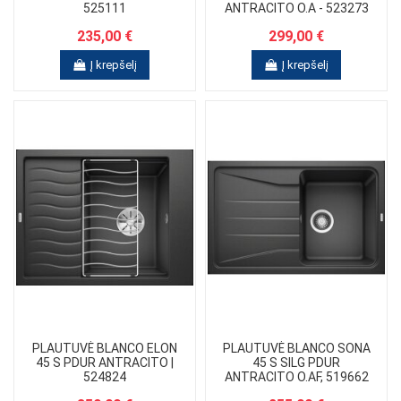
525111
ANTRACITO O.A - 523273
235,00 €
299,00 €
Į krepšelį
Į krepšelį
PLAUTUVĖ BLANCO ELON
PLAUTUVĖ BLANCO SONA
45 S PDUR ANTRACITO |
45 S SILG PDUR
524824
ANTRACITO O.AF, 519662