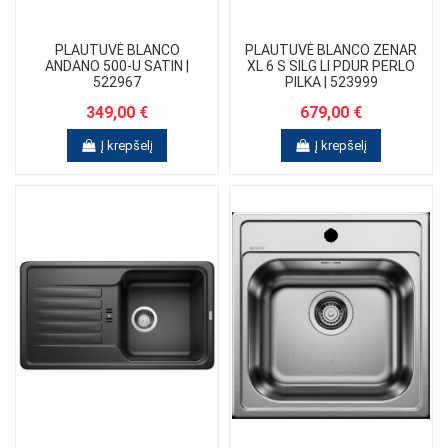
PLAUTUVĖ BLANCO
PLAUTUVĖ BLANCO ZENAR
ANDANO 500-U SATIN |
XL 6 S SILG LI PDUR PERLO
522967
PILKA | 523999
349,00 €
679,00 €
Į krepšelį
Į krepšelį