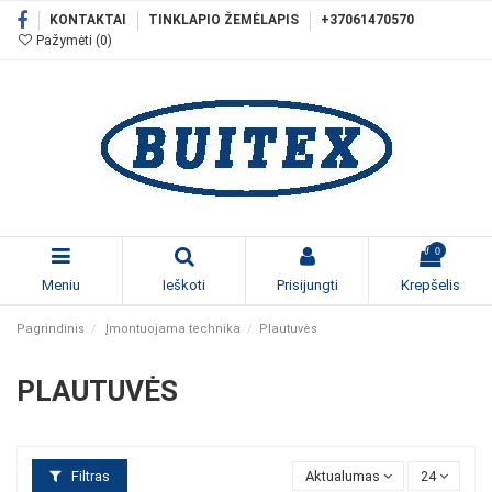
KONTAKTAI
TINKLAPIO ŽEMĖLAPIS
+37061470570
Pažymėti (
0
)
0
Meniu
Ieškoti
Prisijungti
Krepšelis
Pagrindinis
Įmontuojama technika
Plautuvės
PLAUTUVĖS
Filtras
Aktualumas
24