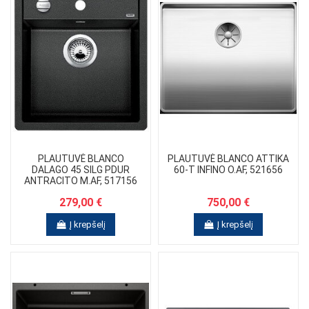
PLAUTUVĖ BLANCO
PLAUTUVĖ BLANCO ATTIKA
DALAGO 45 SILG PDUR
60-T INFINO O.AF, 521656
ANTRACITO M.AF, 517156
279,00 €
750,00 €
Į krepšelį
Į krepšelį