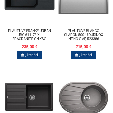
PLAUTUVĖ FRANKE URBAN
PLAUTUVĖ BLANCO
UBG 611-78 XL
CLARON 500-U DURINOX
FRAGRANITE ONIKSO
INFINO O.AF, 523386
(JUODA)
235,00 €
715,00 €
Į krepšelį
Į krepšelį