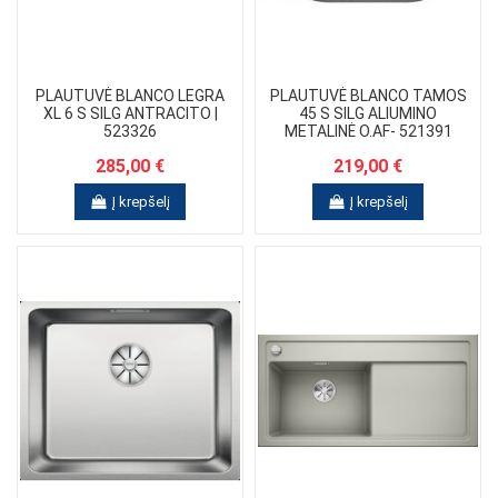
PLAUTUVĖ BLANCO LEGRA
PLAUTUVĖ BLANCO TAMOS
XL 6 S SILG ANTRACITO |
45 S SILG ALIUMINO
523326
METALINĖ O.AF- 521391
285,00 €
219,00 €
Į krepšelį
Į krepšelį