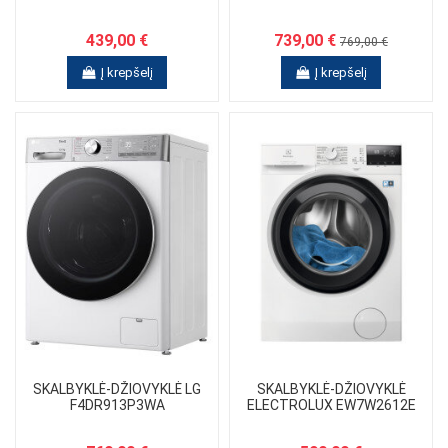
439,00 €
739,00 €
769,00 €
Į krepšelį
Į krepšelį
SKALBYKLĖ-DŽIOVYKLĖ LG
SKALBYKLĖ-DŽIOVYKLĖ
F4DR913P3WA
ELECTROLUX EW7W2612E