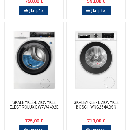
760,00 €
590,00 €
Į krepšelį
Į krepšelį
SKALBYKLĖ-DŽIOVYKLĖ
SKALBYKLĖ - DŽIOVYKLĖ
ELECTROLUX EW7W4492E
BOSCH WNG254ABSN
725,00 €
719,00 €