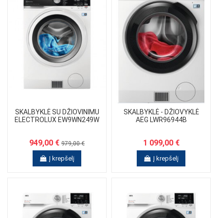
SKALBYKLĖ SU DŽIOVINIMU
SKALBYKLĖ - DŽIOVYKLĖ
ELECTROLUX EW9WN249W
AEG LWR96944B
949,00 €
1 099,00 €
979,00 €
Į krepšelį
Į krepšelį