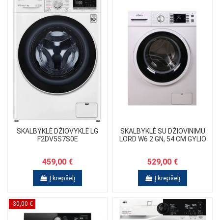
SKALBYKLĖ DŽIOVYKLĖ LG
SKALBYKLĖ SU DŽIOVINIMU
F2DV5S7S0E
LORD W6 2.GN, 54 CM GYLIO
459,00 €
529,00 €
Į krepšelį
Į krepšelį
-30,00 €