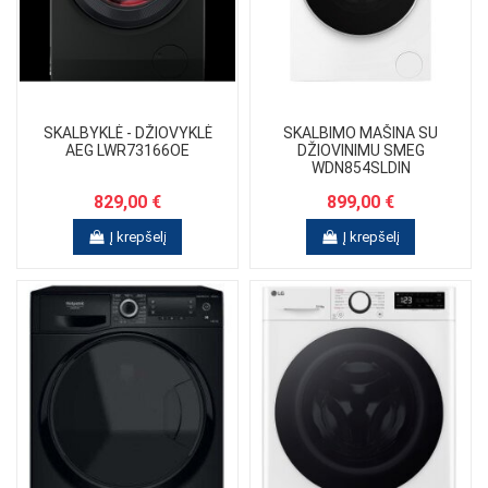
SKALBYKLĖ - DŽIOVYKLĖ
SKALBIMO MAŠINA SU
AEG LWR73166OE
DŽIOVINIMU SMEG
WDN854SLDIN
829,00 €
899,00 €
Į krepšelį
Į krepšelį