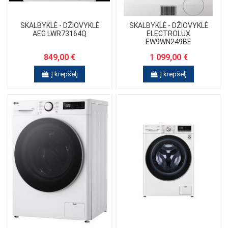
SKALBYKLĖ - DŽIOVYKLĖ
SKALBYKLĖ - DŽIOVYKLĖ
AEG LWR73164Q
ELECTROLUX
EW9WN249BE
849,00 €
1 099,00 €
Į krepšelį
Į krepšelį