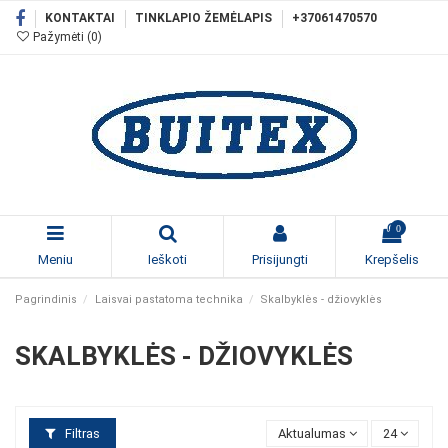
KONTAKTAI
TINKLAPIO ŽEMĖLAPIS
+37061470570
Pažymėti (
0
)
0
Meniu
Ieškoti
Prisijungti
Krepšelis
Pagrindinis
Laisvai pastatoma technika
Skalbyklės - džiovyklės
SKALBYKLĖS - DŽIOVYKLĖS
Filtras
Aktualumas
24