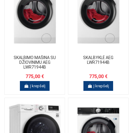
SKALBIMO MAŠINA SU
SKALBYKLĖ AEG
DŽIOVINIMU AEG
LWR71944B
LWR71944B
775,00 €
775,00 €
Į krepšelį
Į krepšelį