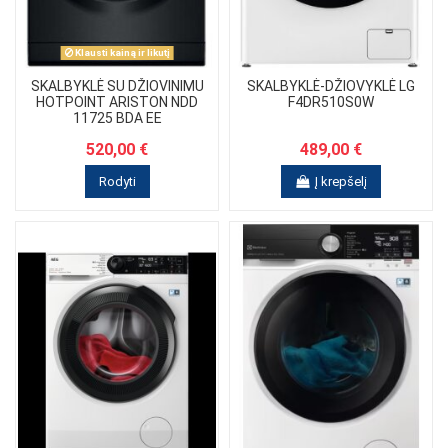
Klausti kainą ir likutį
SKALBYKLĖ SU DŽIOVINIMU
SKALBYKLĖ-DŽIOVYKLĖ LG
HOTPOINT ARISTON NDD
F4DR510S0W
11725 BDA EE
520,00 €
489,00 €
Rodyti
Į krepšelį