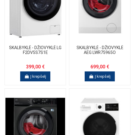
SKALBYKLĖ - DŽIOVYKLĖ LG
SKALBYKLĖ - DŽIOVYKLĖ
F2DV5S7S1E
AEG LWR75965O
399,00 €
699,00 €
Į krepšelį
Į krepšelį