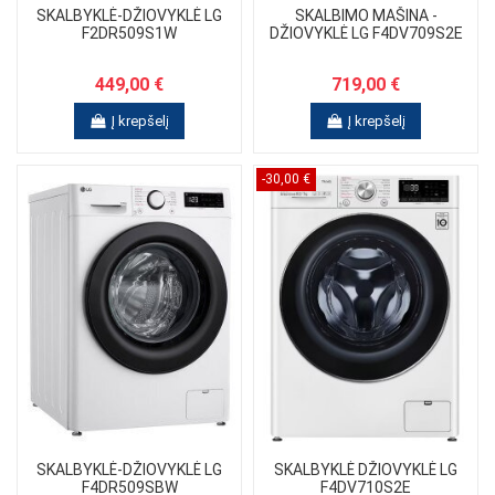
SKALBYKLĖ-DŽIOVYKLĖ LG
SKALBIMO MAŠINA -
F2DR509S1W
DŽIOVYKLĖ LG F4DV709S2E
449,00 €
719,00 €
Į krepšelį
Į krepšelį
-30,00 €
SKALBYKLĖ-DŽIOVYKLĖ LG
SKALBYKLĖ DŽIOVYKLĖ LG
F4DR509SBW
F4DV710S2E