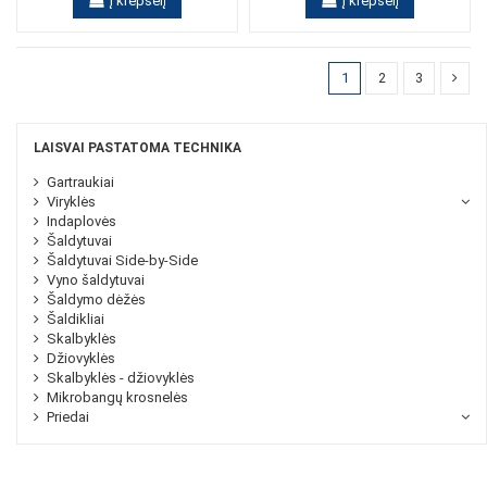
Į krepšelį
Į krepšelį
1
2
3
LAISVAI PASTATOMA TECHNIKA
Gartraukiai
Viryklės
Indaplovės
Šaldytuvai
Šaldytuvai Side-by-Side
Vyno šaldytuvai
Šaldymo dėžės
Šaldikliai
Skalbyklės
Džiovyklės
Skalbyklės - džiovyklės
Mikrobangų krosnelės
Priedai