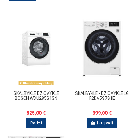
Klausti kainą ir likutį
SKALBYKLĖ DŽIOVYKLĖ
SKALBYKLĖ - DŽIOVYKLĖ LG
BOSCH WDU285S1SN
F2DV5S7S1E
825,00 €
399,00 €
Rodyti
Į krepšelį