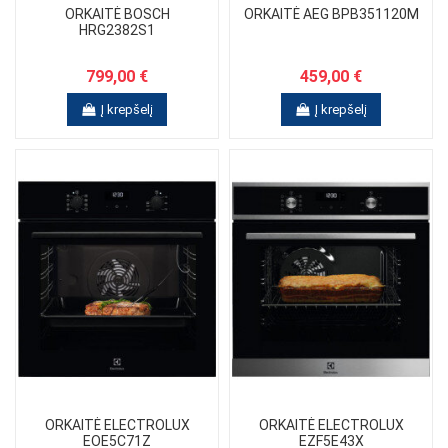
ORKAITĖ BOSCH
ORKAITĖ AEG BPB351120M
HRG2382S1
799,00 €
459,00 €
Į krepšelį
Į krepšelį
ORKAITĖ ELECTROLUX
ORKAITĖ ELECTROLUX
EOE5C71Z
EZF5E43X