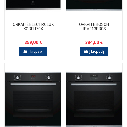
ORKAITĖ ELECTROLUX
ORKAITĖ BOSCH
KODEH70X
HBA213BR0S
359,00 €
384,00 €
Į krepšelį
Į krepšelį