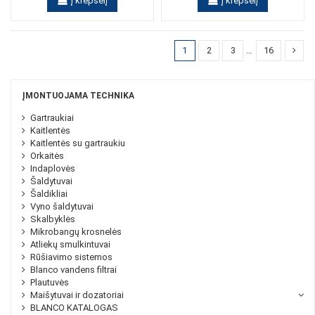
Į krepšelį
Į krepšelį
1
2
3
…
16
ĮMONTUOJAMA TECHNIKA
Gartraukiai
Kaitlentės
Kaitlentės su gartraukiu
Orkaitės
Indaplovės
Šaldytuvai
Šaldikliai
Vyno šaldytuvai
Skalbyklės
Mikrobangų krosnelės
Atliekų smulkintuvai
Rūšiavimo sistemos
Blanco vandens filtrai
Plautuvės
Maišytuvai ir dozatoriai
BLANCO KATALOGAS