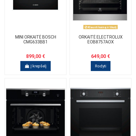
Klausti kainą ir likutį
MINI ORKAITĖ BOSCH
ORKAITĖ ELECTROLUX
CMG633BB1
EOB8757AOX
899,00 €
649,00 €
Į krepšelį
Rodyti