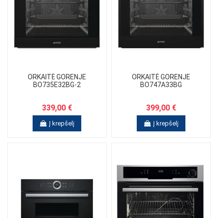
ORKAITĖ GORENJE
ORKAITĖ GORENJE
BO735E32BG-2
BO747A33BG
339,00 €
399,00 €
Į krepšelį
Į krepšelį