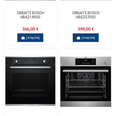
ORKAITĖ BOSCH
ORKAITĖ BOSCH
HBA2140S0
HBG2370S0
366,00 €
399,00 €
Į krepšelį
Į krepšelį