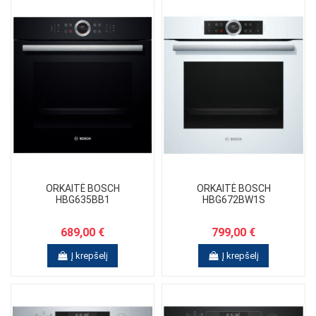
ORKAITĖ BOSCH
ORKAITĖ BOSCH
HBG635BB1
HBG672BW1S
689,00 €
799,00 €
Į krepšelį
Į krepšelį