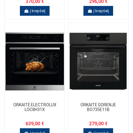
370,00 €
296,00 €
Į krepšelį
Į krepšelį
ORKAITĖ ELECTROLUX
ORKAITĖ GORENJE
LOC8H31X
BO735E11B
639,00 €
279,00 €