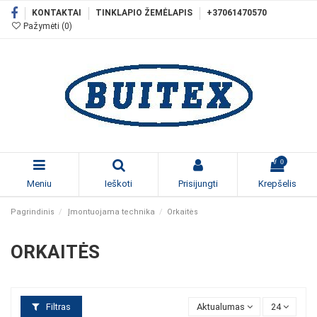
KONTAKTAI
TINKLAPIO ŽEMĖLAPIS
+37061470570
Pažymėti (
0
)
0
Meniu
Ieškoti
Prisijungti
Krepšelis
Pagrindinis
Įmontuojama technika
Orkaitės
ORKAITĖS
Filtras
Aktualumas
24