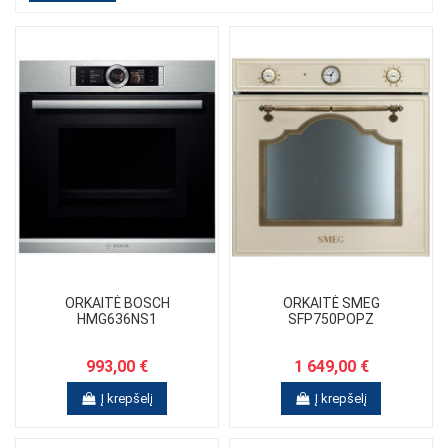
ORKAITĖ BOSCH
ORKAITĖ SMEG
HMG636NS1
SFP750POPZ
993,00 €
1 649,00 €
Į krepšelį
Į krepšelį