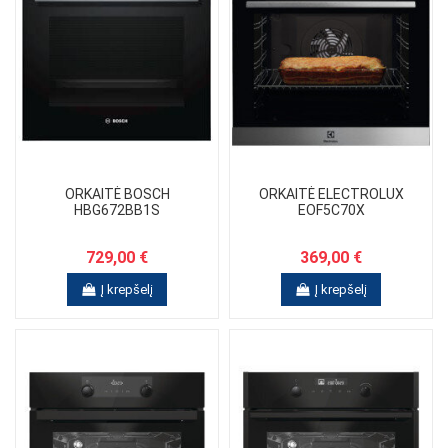
ORKAITĖ BOSCH
ORKAITĖ ELECTROLUX
HBG672BB1S
EOF5C70X
729,00 €
369,00 €
Į krepšelį
Į krepšelį