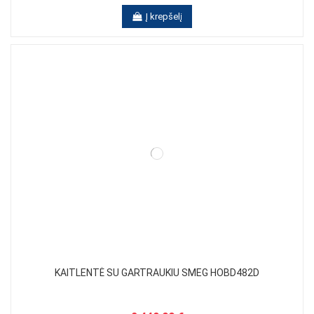
Į krepšelį
KAITLENTĖ SU GARTRAUKIU SMEG HOBD482D