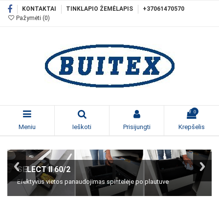
KONTAKTAI
TINKLAPIO ŽEMĖLAPIS
+37061470570
Pažymėti (
0
)
0
Meniu
Ieškoti
Prisijungti
Krepšelis
ETAGON 6
ETAGON 500-U
FONTAS-S II Filter
SELECT II 60/2
Aukštos kokybės Blanco plautuvė iš SILGRANIT™
Keraminė PuraPlus™ Plautuvė
Patogus 3 viename maišytuvas
Efektyvus vietos panaudojimas spintelėje po plautuve