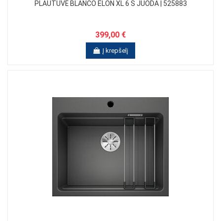
PLAUTUVĖ BLANCO ELON XL 6 S JUODA | 525883
399,00 €
Į krepšelį