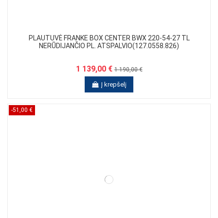
PLAUTUVĖ FRANKE BOX CENTER BWX 220-54-27 TL
NERŪDIJANČIO PL. ATSPALVIO(127.0558.826)
1 139,00 €
1 190,00 €
Į krepšelį
-51,00 €