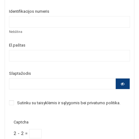
Identifikacijos numeris
Nebūtina
El.paštas
Slaptažodis
Sutinku su taisyklėmis ir sąlygomis bei
privatumo politika
.
Captcha
2
-
2
=