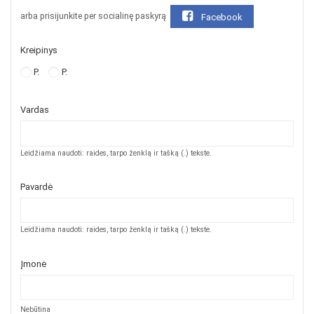
arba prisijunkite per socialinę paskyrą
Facebook
Kreipinys
P.
P.
Vardas
Leidžiama naudoti: raides, tarpo ženklą ir tašką (.) tekste.
Pavardė
Leidžiama naudoti: raides, tarpo ženklą ir tašką (.) tekste.
Įmonė
Nebūtina