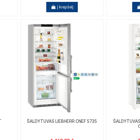
Į krepšelį
T
ŠALDYTUVAS LIEBHERR CNEF 5735
ŠALDYTUVAS-