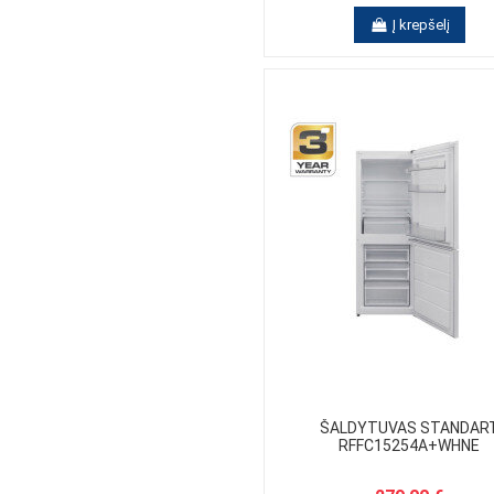
Į krepšelį
ŠALDYTUVAS STANDAR
RFFC15254A+WHNE