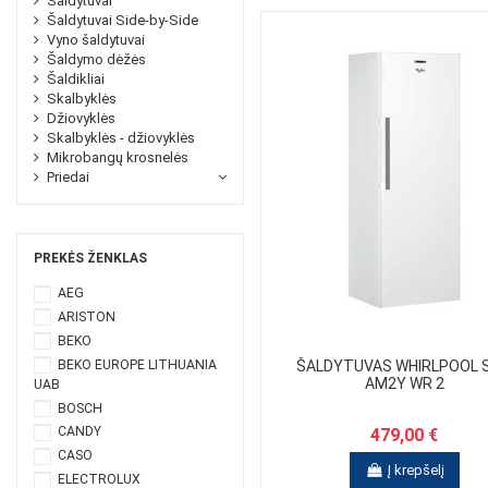
Šaldytuvai
Šaldytuvai Side-by-Side
Vyno šaldytuvai
Šaldymo dėžės
Šaldikliai
Skalbyklės
Džiovyklės
Skalbyklės - džiovyklės
Mikrobangų krosnelės
Priedai
PREKĖS ŽENKLAS
AEG
ARISTON
BEKO
BEKO EUROPE LITHUANIA
ŠALDYTUVAS WHIRLPOOL 
AM2Y WR 2
UAB
BOSCH
CANDY
479,00 €
CASO
Į krepšelį
ELECTROLUX