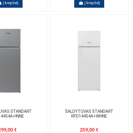
Į krepšelį
Į krepšelį
UVAS STANDART
ŠALDYTUVAS STANDART
14454A+INNE
RFD14454A+WHNE
299,00 €
259,00 €