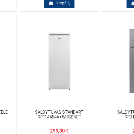
Į krepšelį
TELE
ŠALDYTUVAS STANDART
ŠALDYT
RFF14454A+WHSDNEF
RFD
299,00 €