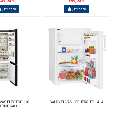
839,00 €
899,00 €
Į krepšelį
Į krepšelį
VAS ELECTROLUX
ŠALDYTUVAS LIEBHERR TP 1414
T7ME34K1