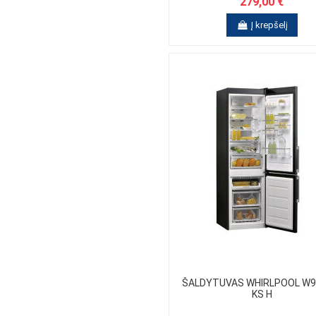
279,00 €
Į krepšelį
ŠALDYTUVAS WHIRLPOOL W9
KS H