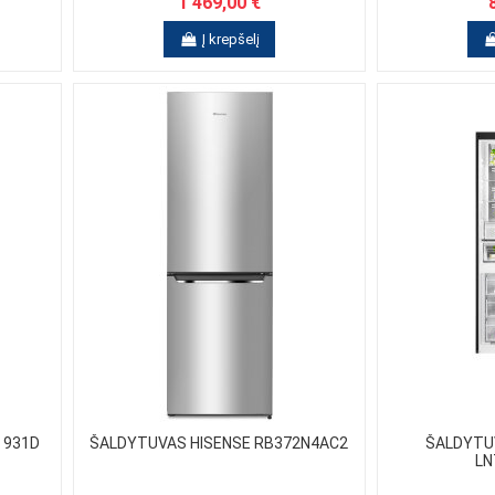
1 469,00 €
Į krepšelį
 931D
ŠALDYTUVAS HISENSE RB372N4AC2
ŠALDYTU
LN