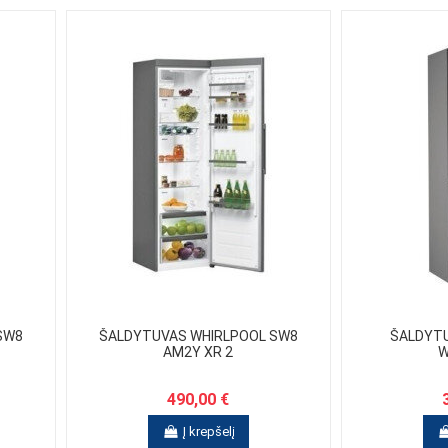
SW8
ŠALDYTUVAS WHIRLPOOL SW8
ŠALDYT
AM2Y XR 2
W
490,00 €
Į krepšelį