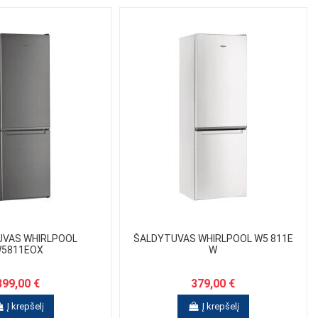
UVAS WHIRLPOOL
ŠALDYTUVAS WHIRLPOOL W5 811E
5811EOX
W
399,00 €
379,00 €
Į krepšelį
Į krepšelį