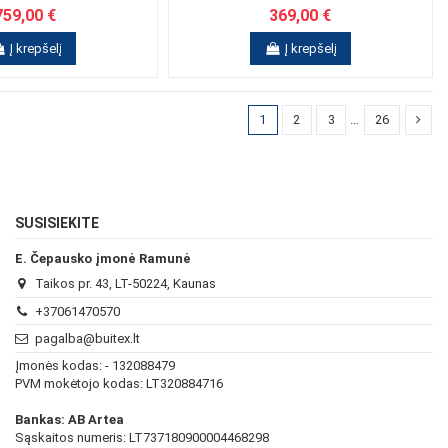
759,00 €
369,00 €
Į krepšelį
Į krepšelį
1
2
3
…
26
SUSISIEKITE
E. Čepausko įmonė Ramunė
Taikos pr. 43, LT-50224, Kaunas
+37061470570
pagalba@buitex.lt
Įmonės kodas: - 132088479
PVM mokėtojo kodas: LT320884716
Bankas: AB Artea
Sąskaitos numeris: LT737180900004468298