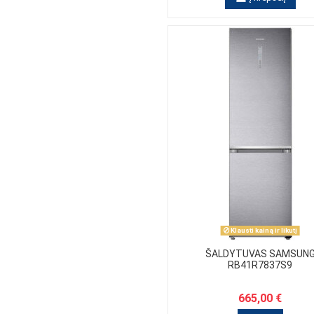
WHIRLPOOL
Klausti kainą ir likutį
ŠALDYTUVAS SAMSUN
RB41R7837S9
665,00 €