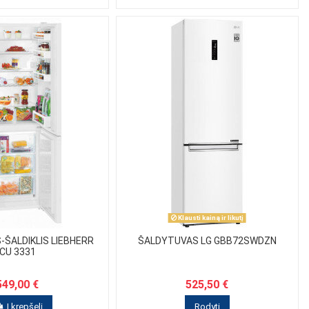
Klausti kainą ir likutį
ŠALDIKLIS LIEBHERR
ŠALDYTUVAS LG GBB72SWDZN
CU 3331
549,00 €
525,50 €
Į krepšelį
Rodyti