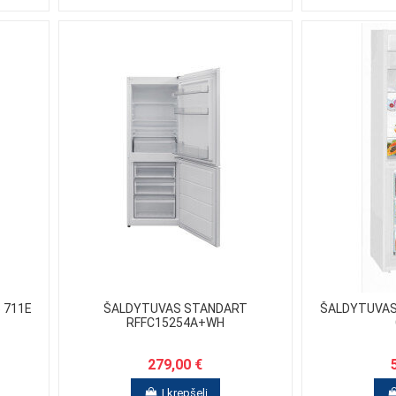
 711E
ŠALDYTUVAS STANDART
ŠALDYTUVAS-
RFFC15254A+WH
279,00 €
Į krepšelį