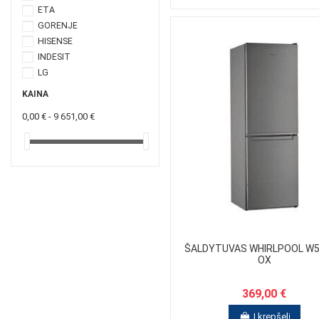
ETA
GORENJE
HISENSE
INDESIT
LG
LIEBHERR
KAINA
LORD
0,00 € - 9 651,00 €
MIDEA
MPM
SAMSUNG
Scandomestic
SCHLOSSER
SHARP
SHARP
SIEMENS
SMEG
ŠALDYTUVAS WHIRLPOOL W5
OX
SNAIGĖ
STANDART
VESTEL POLAND SP.Z.O.O
369,00 €
VOX
Į krepšelį