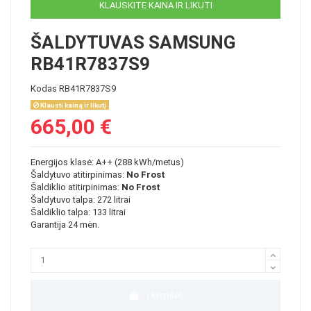
KLAUSKITE KAINA IR LIKUTI
ŠALDYTUVAS SAMSUNG
RB41R7837S9
Kodas
RB41R7837S9
Klausti kainą ir likutį
665,00 €
Energijos klasė: A++ (288 kWh/metus)
Šaldytuvo atitirpinimas:
No Frost
Šaldiklio atitirpinimas:
No Frost
Šaldytuvo talpa: 272 litrai
Šaldiklio talpa: 133 litrai
Garantija 24 mėn.
Į krepšelį