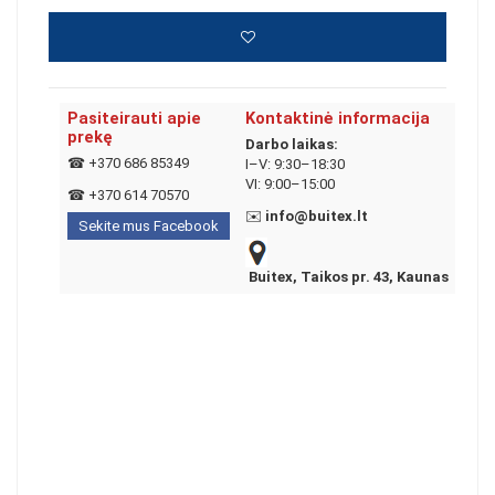
Pasiteirauti apie
Kontaktinė informacija
prekę
Darbo laikas:
☎
+370 686 85349
I–V: 9:30–18:30
VI: 9:00–15:00
☎
+370 614 70570
✉️
info@buitex.lt
Sekite mus Facebook
Buitex, Taikos pr. 43, Kaunas