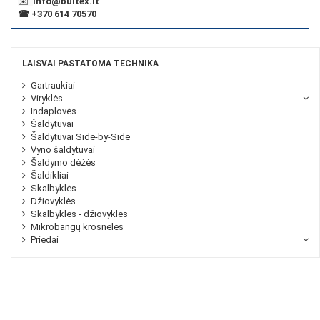
✉️
info@buitex.lt
☎
+370 614 70570
LAISVAI PASTATOMA TECHNIKA
Gartraukiai
Viryklės
Indaplovės
Šaldytuvai
Šaldytuvai Side-by-Side
Vyno šaldytuvai
Šaldymo dėžės
Šaldikliai
Skalbyklės
Džiovyklės
Skalbyklės - džiovyklės
Mikrobangų krosnelės
Priedai