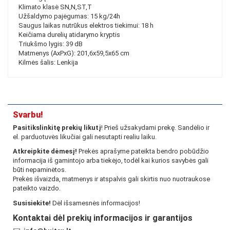
Klimato klasė SN,N,ST,T
Užšaldymo pajėgumas: 15 kg/24h
Saugus laikas nutrūkus elektros tiekimui: 18 h
Keičiama durelių atidarymo kryptis
Triukšmo lygis: 39 dB
Matmenys (AxPxG): 201,6x59,5x65 cm
Kilmės šalis: Lenkija
Svarbu!
Pasitikslinkitę prekių likutį
! Prieš užsakydami prekę. Sandėlio ir
el. parduotuvės likučiai gali nesutapti realiu laiku.
Atkreipkite dėmesį!
Prekės aprašyme pateikta bendro pobūdžio
informacija iš gamintojo arba tiekėjo, todėl kai kurios savybės gali
būti nepaminėtos.
Prekės išvaizda, matmenys ir atspalvis gali skirtis nuo nuotraukose
pateikto vaizdo.
Susisiekite!
Dėl išsamesnės informacijos!
Kontaktai dėl prekių informacijos ir garantijos