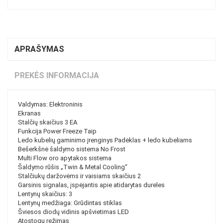
APRAŠYMAS
PREKĖS INFORMACIJA
Valdymas: Elektroninis
Ekranas
Stalčių skaičius 3 EA
Funkcija Power Freeze Taip
Ledo kubelių gaminimo įrenginys Padėklas + ledo kubeliams
Bešerkšnė šaldymo sistema No Frost
Multi Flow oro apytakos sistema
Šaldymo rūšis „Twin & Metal Cooling“
Stalčiukų daržovėms ir vaisiams skaičius 2
Garsinis signalas, įspėjantis apie atidarytas dureles
Lentynų skaičius: 3
Lentynų medžiaga: Grūdintas stiklas
Šviesos diodų vidinis apšvietimas LED
Atostogų režimas