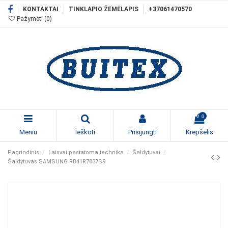
KONTAKTAI
TINKLAPIO ŽEMĖLAPIS
+37061470570
Pažymėti (
0
)
0
Meniu
Ieškoti
Prisijungti
Krepšelis
Pagrindinis
Laisvai pastatoma technika
Šaldytuvai
Šaldytuvas SAMSUNG RB41R7837S9