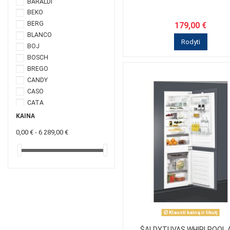
BARALDI
BEKO
BERG
179,00 €
BLANCO
Rodyti
BOJ
BOSCH
BREGO
CANDY
CASO
CATA
DE DIETRICH
KAINA
DUNAVOX
0,00 € - 6 289,00 €
ELECTROLUX
ELEYUS
ELICA
ETA
FABER
Falmec
FRANKE
Klausti kainą ir likutį
GORENJE
HANSA
ŠALDYTUVAS WHIRLPOOL 