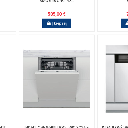
SMO 658 C/BT/IXL
505,00 €
Į krepšelį
ART
INDAPLOVĖ WHIRLPOOL WIC 3C26 F
INDAPLOVĖ W