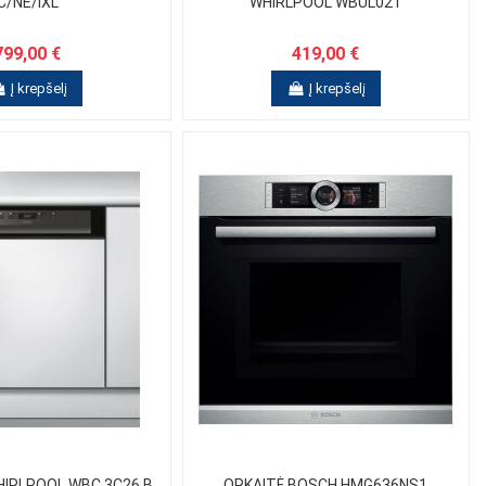
C/NE/IXL
WHIRLPOOL WBUL021
799,00 €
419,00 €
Į krepšelį
Į krepšelį
HIRLPOOL WBC 3C26 B
ORKAITĖ BOSCH HMG636NS1