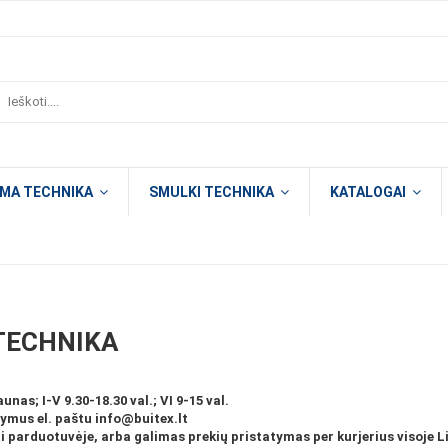
OMA TECHNIKA
SMULKI TECHNIKA
KATALOGAI
TECHNIKA
nas; I-V 9.30-18.30 val.; VI 9-15 val.
lymus el. paštu info@buitex.lt
 parduotuvėje, arba galimas prekių pristatymas per kurjerius visoje L