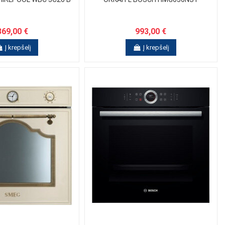
369,00 €
993,00 €
Į krepšelį
Į krepšelį