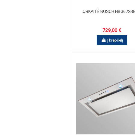
ORKAITĖ BOSCH HBG672B
729,00 €
Į krepšelį