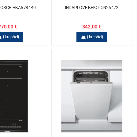
BOSCH HBA5784B0
INDAPLOVĖ BEKO DIN26422
770,00 €
342,00 €
Į krepšelį
Į krepšelį