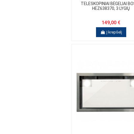
SIMFER
TELESKOPINIAI BĖGELIAI B
SMEG
HEZ638370, 3 LYGIŲ
STANDART
WHIRLPOOL
149,00 €
Į krepšelį