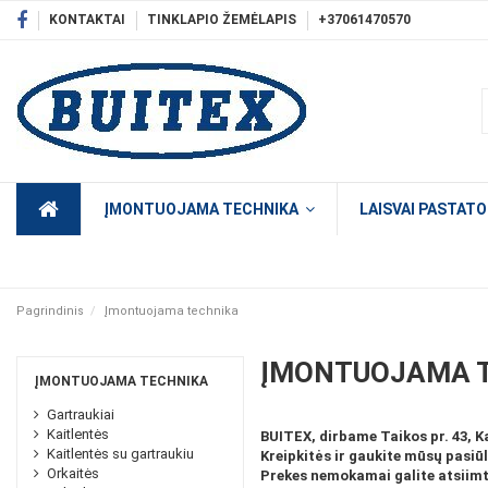
KONTAKTAI
TINKLAPIO ŽEMĖLAPIS
+37061470570
ĮMONTUOJAMA TECHNIKA
LAISVAI PASTAT
Pagrindinis
Įmontuojama technika
ĮMONTUOJAMA 
ĮMONTUOJAMA TECHNIKA
Gartraukiai
Kaitlentės
BUITEX, dirbame Taikos pr. 43, Kau
Kaitlentės su gartraukiu
Kreipkitės ir gaukite mūsų pasiū
Orkaitės
Prekes nemokamai galite atsiimti