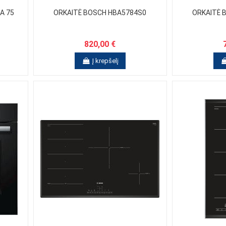
A 75
ORKAITĖ BOSCH HBA5784S0
ORKAITĖ 
820,00 €
Į krepšelį