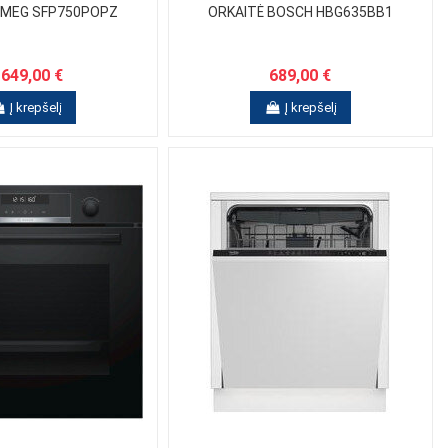
SMEG SFP750POPZ
ORKAITĖ BOSCH HBG635BB1
 649,00 €
689,00 €
Į krepšelį
Į krepšelį