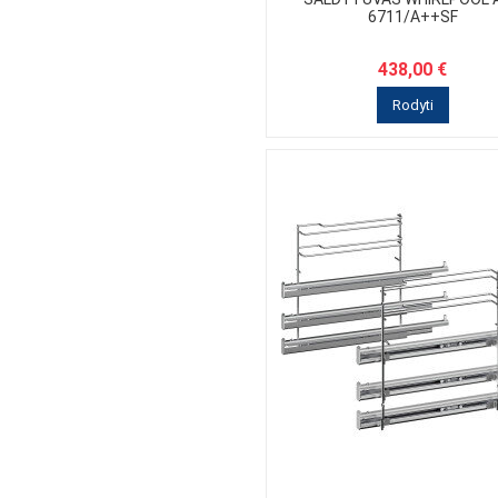
6711/A++SF
HISENSE
HOOVER
HOTPOINT
438,00 €
INSINKERATOR
Rodyti
IRINOX
ISE
LE CELLIER
LIEBHERR
LORD
MIDEA
NEFF
NORDIC QUALI
NOVY
PAA
PLADOS-TELMA
SAMSUNG
SAMSUNG
Scandomestic
SCHLOSSER
SIEMENS