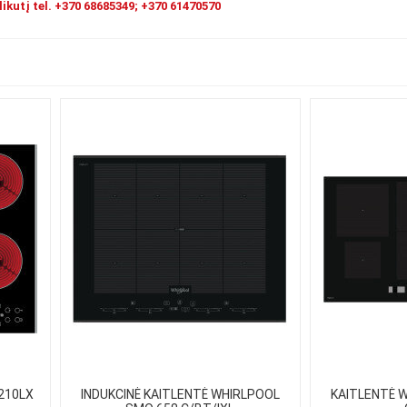
likutį tel. +370 68685349; +370 61470570
210LX
INDUKCINĖ KAITLENTĖ WHIRLPOOL
KAITLENTĖ 