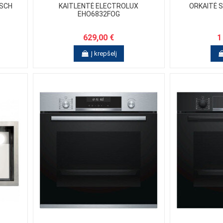
OSCH
KAITLENTĖ ELECTROLUX
ORKAITĖ 
EHO6832FOG
629,00 €
1
Į krepšelį