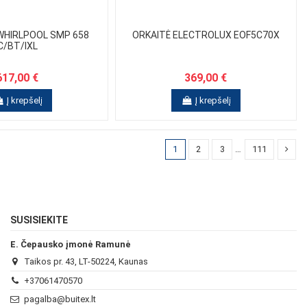
WHIRLPOOL SMP 658
ORKAITĖ ELECTROLUX EOF5C70X
C/BT/IXL
617,00 €
369,00 €
Į krepšelį
Į krepšelį
1
2
3
…
111
SUSISIEKITE
E. Čepausko įmonė Ramunė
Taikos pr. 43, LT-50224, Kaunas
+37061470570
pagalba@buitex.lt