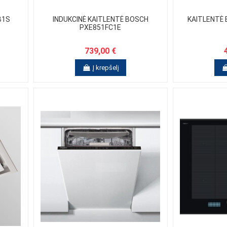
B1S
INDUKCINĖ KAITLENTĖ BOSCH
KAITLENTĖ
PXE851FC1E
739,00 €
Į krepšelį