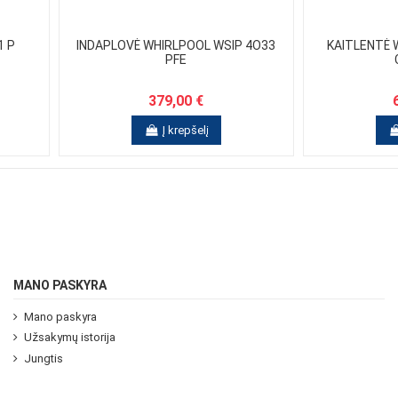
1 P
INDAPLOVĖ WHIRLPOOL WSIP 4O33
KAITLENTĖ 
PFE
379,00 €
Į krepšelį
MANO PASKYRA
Mano paskyra
Užsakymų istorija
Jungtis