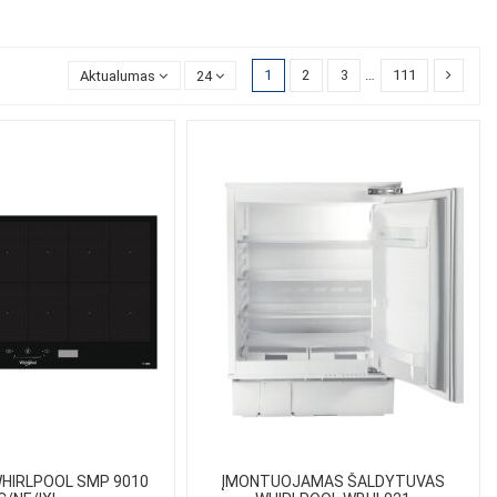
1
2
3
…
111
Aktualumas
24
WHIRLPOOL SMP 9010
ĮMONTUOJAMAS ŠALDYTUVAS