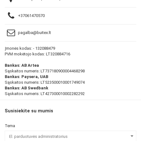
+37061470570
pagalba@buitex.lt
Įmonės kodas: - 132088479
PVM mokėtojo kodas: LT320884716
Bankas: AB Artea
Sąskaitos numeris: LT737180900004468298
Bankas: Paysera, UAB
Sąskaitos numeris: LT523500010001749074
Bankas: AB Swedbank
Sąskaitos numeris: LT427300010002282292
Susisiekite su mumis
Tema