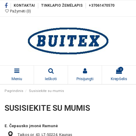
KONTAKTAI
TINKLAPIO ŽEMĖLAPIS
+37061470570
Pažymėti (
0
)
0
Meniu
Ieškoti
Prisijungti
Krepšelis
Pagrindinis
Susisiekite su mumis
SUSISIEKITE SU MUMIS
E. Čepausko įmonė Ramunė
Taikos pr. 43, LT-50224, Kaunas