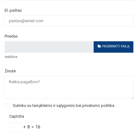
El. paštas
Priedas
PASIRINKTI FAILĄ
nebūtina
Žinutė
Sutinku su taisyklėmis ir sąlygomis bei
privatumo politika
.
Captcha
+
8
=
16