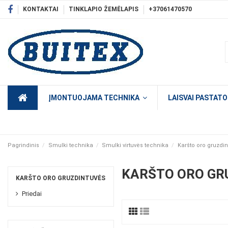
KONTAKTAI
TINKLAPIO ŽEMĖLAPIS
+37061470570
ĮMONTUOJAMA TECHNIKA
LAISVAI PASTAT
Pagrindinis
Smulki technika
Smulki virtuvės technika
Karšto oro gruzdi
KARŠTO ORO GR
KARŠTO ORO GRUZDINTUVĖS
Priedai