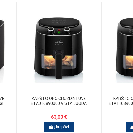
VĖ
KARŠTO ORO GRUZDINTUVĖ
KARŠTO 
GI
ETA016890000 VISTA JUODA
ETA11689000
63,00 €
Į krepšelį