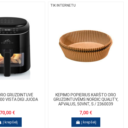
TIK INTERNETU
ORO GRUZDINTUVĖ
KEPIMO POPIERIUS KARŠTO ORO
0 VISTA DIGI JUODA
GRUZDINTUVĖMS NORDIC QUALITY,
APVALUS, 50VNT, S / 2360039
70,00 €
7,00 €
Į krepšelį
Į krepšelį