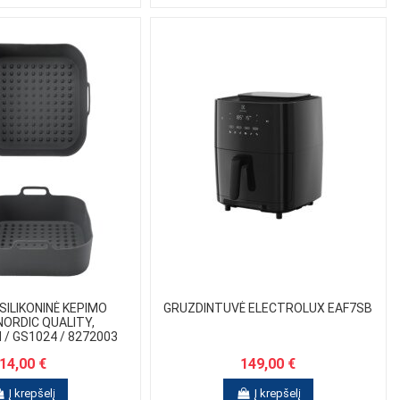
 SILIKONINĖ KEPIMO
GRUZDINTUVĖ ELECTROLUX EAF7SB
ORDIC QUALITY,
/ GS1024 / 8272003
14,00 €
149,00 €
Į krepšelį
Į krepšelį