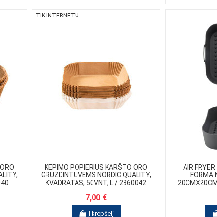
TIK INTERNETU
 ORO
KEPIMO POPIERIUS KARŠTO ORO
AIR FRYER
LITY,
GRUZDINTUVĖMS NORDIC QUALITY,
FORMA N
040
KVADRATAS, 50VNT, L / 2360042
20CMX20CM 
7,00 €
Į krepšelį