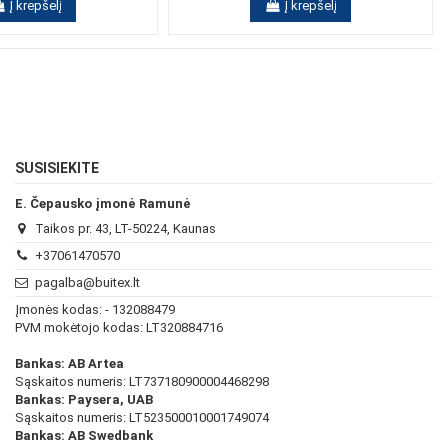
Į krepšelį
Į krepšelį
SUSISIEKITE
E. Čepausko įmonė Ramunė
Taikos pr. 43, LT-50224, Kaunas
+37061470570
pagalba@buitex.lt
Įmonės kodas: - 132088479
PVM mokėtojo kodas: LT320884716
Bankas: AB Artea
Sąskaitos numeris: LT737180900004468298
Bankas: Paysera, UAB
Sąskaitos numeris: LT523500010001749074
Bankas: AB Swedbank