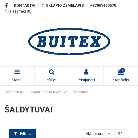
KONTAKTAI
TINKLAPIO ŽEMĖLAPIS
+37061470570
Pažymėti (
0
)
0
Meniu
Ieškoti
Prisijungti
Krepšelis
Pagrindinis
Įmontuojama technika
Šaldytuvai
ŠALDYTUVAI
Filtras
Aktualumas
24