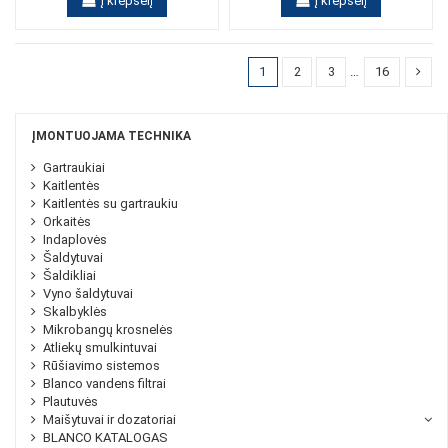
Į krepšelį
Į krepšelį
1
2
3
…
16
ĮMONTUOJAMA TECHNIKA
Gartraukiai
Kaitlentės
Kaitlentės su gartraukiu
Orkaitės
Indaplovės
Šaldytuvai
Šaldikliai
Vyno šaldytuvai
Skalbyklės
Mikrobangų krosnelės
Atliekų smulkintuvai
Rūšiavimo sistemos
Blanco vandens filtrai
Plautuvės
Maišytuvai ir dozatoriai
BLANCO KATALOGAS