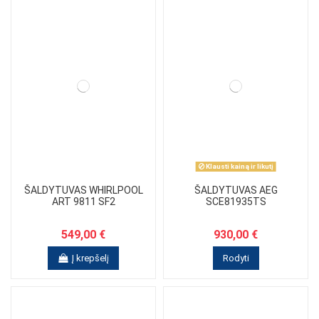
Klausti kainą ir likutį
ŠALDYTUVAS WHIRLPOOL
ŠALDYTUVAS AEG
ART 9811 SF2
SCE81935TS
549,00 €
930,00 €
Į krepšelį
Rodyti