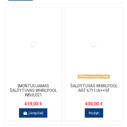
Klausti kainą ir likutį
ĮMONTUOJAMAS
ŠALDYTUVAS WHIRLPOOL
ŠALDYTUVAS WHIRLPOOL
ART 6711/A++SF
WBUL021
419,00 €
438,00 €
Į krepšelį
Rodyti