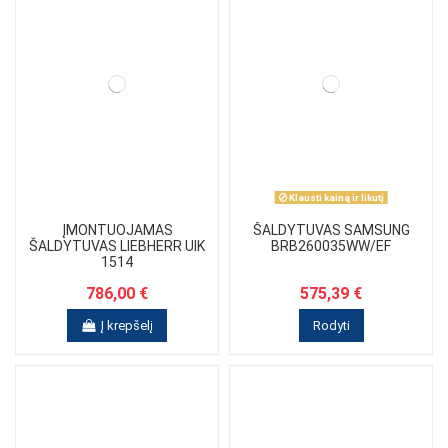
Klausti kainą ir likutį
ĮMONTUOJAMAS
ŠALDYTUVAS SAMSUNG
ŠALDYTUVAS LIEBHERR UIK
BRB260035WW/EF
1514
786,00 €
575,39 €
Į krepšelį
Rodyti