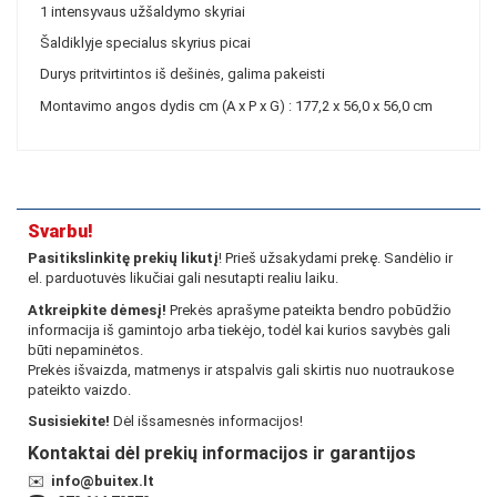
1 intensyvaus užšaldymo skyriai
Šaldiklyje specialus skyrius picai
Durys pritvirtintos iš dešinės, galima pakeisti
Montavimo angos dydis cm (A x P x G) : 177,2 x 56,0 x 56,0 cm
Svarbu!
Pasitikslinkitę prekių likutį
! Prieš užsakydami prekę. Sandėlio ir
el. parduotuvės likučiai gali nesutapti realiu laiku.
Atkreipkite dėmesį!
Prekės aprašyme pateikta bendro pobūdžio
informacija iš gamintojo arba tiekėjo, todėl kai kurios savybės gali
būti nepaminėtos.
Prekės išvaizda, matmenys ir atspalvis gali skirtis nuo nuotraukose
pateikto vaizdo.
Susisiekite!
Dėl išsamesnės informacijos!
Kontaktai dėl prekių informacijos ir garantijos
✉️
info@buitex.lt