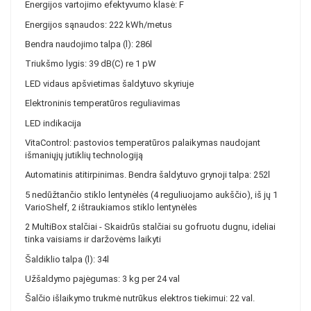
Energijos vartojimo efektyvumo klasė: F
Energijos sąnaudos: 222 kWh/metus
Bendra naudojimo talpa (l): 286l
Triukšmo lygis: 39 dB(C) re 1 pW
LED vidaus apšvietimas šaldytuvo skyriuje
Elektroninis temperatūros reguliavimas
LED indikacija
VitaControl: pastovios temperatūros palaikymas naudojant
išmaniųjų jutiklių technologiją
Automatinis atitirpinimas. Bendra šaldytuvo grynoji talpa: 252l
5 nedūžtančio stiklo lentynėlės (4 reguliuojamo aukščio), iš jų 1
VarioShelf, 2 ištraukiamos stiklo lentynėlės
2 MultiBox stalčiai - Skaidrūs stalčiai su gofruotu dugnu, ideliai
tinka vaisiams ir daržovėms laikyti
Šaldiklio talpa (l): 34l
Užšaldymo pajėgumas: 3 kg per 24 val
Šalčio išlaikymo trukmė nutrūkus elektros tiekimui: 22 val.