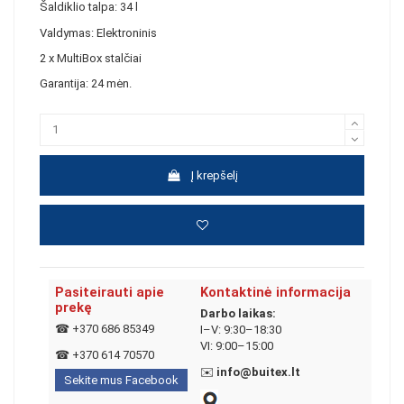
Šaldiklio talpa: 34 l
Valdymas: Elektroninis
2 x MultiBox stalčiai
Garantija: 24 mėn.
Į krepšelį
Pasiteirauti apie
Kontaktinė informacija
prekę
Darbo laikas:
☎
+370 686 85349
I–V: 9:30–18:30
VI: 9:00–15:00
☎
+370 614 70570
✉️
info@buitex.lt
Sekite mus Facebook