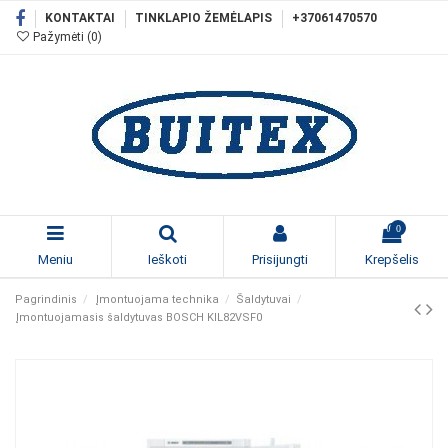
KONTAKTAI
TINKLAPIO ŽEMĖLAPIS
+37061470570
Pažymėti (
0
)
0
Meniu
Ieškoti
Prisijungti
Krepšelis
Pagrindinis
Įmontuojama technika
Šaldytuvai
Įmontuojamasis šaldytuvas BOSCH KIL82VSF0