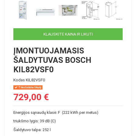
KLAUSKITE KAINA IR LIKUTI
ĮMONTUOJAMASIS
ŠALDYTUVAS BOSCH
KIL82VSF0
Kodas
KIL82VSF0
Tikslinkite likutį
729,00 €
Energijos sąnaudų klasė: F (222 kWh per metus)
triukšmo lygis: 39 dB (C)
Šaldytuvo talpa: 252 l