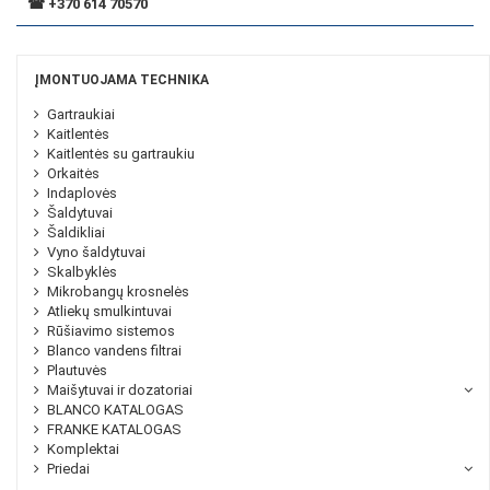
☎
+370 614 70570
ĮMONTUOJAMA TECHNIKA
Gartraukiai
Kaitlentės
Kaitlentės su gartraukiu
Orkaitės
Indaplovės
Šaldytuvai
Šaldikliai
Vyno šaldytuvai
Skalbyklės
Mikrobangų krosnelės
Atliekų smulkintuvai
Rūšiavimo sistemos
Blanco vandens filtrai
Plautuvės
Maišytuvai ir dozatoriai
BLANCO KATALOGAS
FRANKE KATALOGAS
Komplektai
Priedai