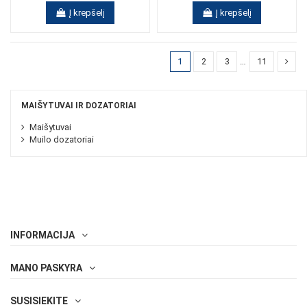
Į krepšelį
Į krepšelį
1
2
3
…
11
MAIŠYTUVAI IR DOZATORIAI
Maišytuvai
Muilo dozatoriai
INFORMACIJA
MANO PASKYRA
SUSISIEKITE