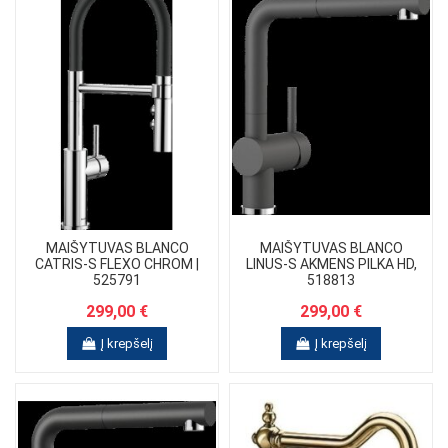
MAIŠYTUVAS BLANCO
MAIŠYTUVAS BLANCO
CATRIS-S FLEXO CHROM |
LINUS-S AKMENS PILKA HD,
525791
518813
299,00 €
299,00 €
Į krepšelį
Į krepšelį