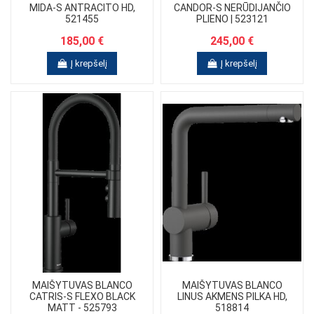
MIDA-S ANTRACITO HD,
CANDOR-S NERŪDIJANČIO
521455
PLIENO | 523121
185,00 €
245,00 €
Į krepšelį
Į krepšelį
MAIŠYTUVAS BLANCO
MAIŠYTUVAS BLANCO
CATRIS-S FLEXO BLACK
LINUS AKMENS PILKA HD,
MATT - 525793
518814