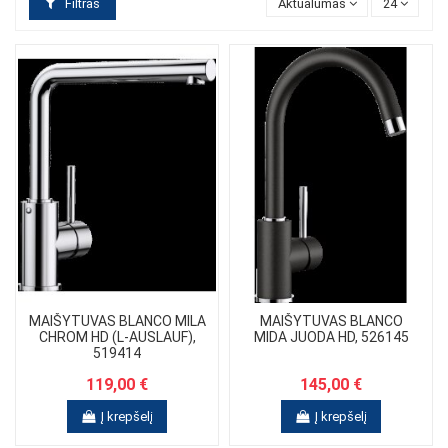
Filtras
Aktualumas
24
MAIŠYTUVAS BLANCO MILA
MAIŠYTUVAS BLANCO
CHROM HD (L-AUSLAUF),
MIDA JUODA HD, 526145
519414
119,00 €
145,00 €
Į krepšelį
Į krepšelį