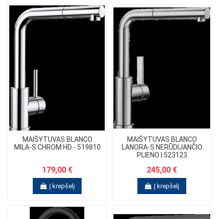
MAIŠYTUVAS BLANCO
MAIŠYTUVAS BLANCO
MILA-S CHROM HD - 519810
LANORA-S NERŪDIJANČIO
PLIENO | 523123
179,00 €
245,00 €
Į krepšelį
Į krepšelį