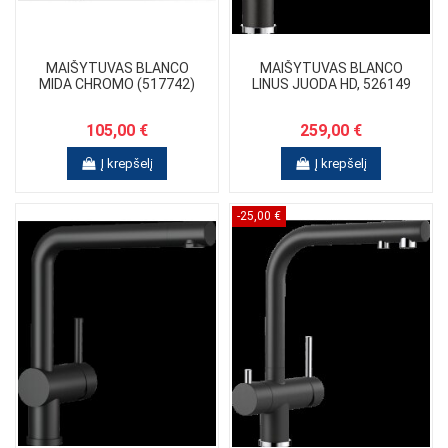
MAIŠYTUVAS BLANCO
MAIŠYTUVAS BLANCO
MIDA CHROMO (517742)
LINUS JUODA HD, 526149
105,00 €
259,00 €
Į krepšelį
Į krepšelį
-25,00 €