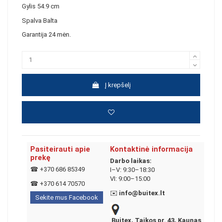
Gylis
54.9 cm
Spalva
Balta
Garantija
24 mėn.
Į krepšelį
Pasiteirauti apie
Kontaktinė informacija
prekę
Darbo laikas:
☎
+370 686 85349
I–V: 9:30–18:30
VI: 9:00–15:00
☎
+370 614 70570
✉️
info@buitex.lt
Sekite mus Facebook
Buitex, Taikos pr. 43, Kaunas