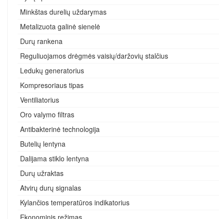
Minkštas durelių uždarymas
Metalizuota galinė sienelė
Durų rankena
Reguliuojamos drėgmės vaisių/daržovių stalčius
Ledukų generatorius
Kompresoriaus tipas
Ventiliatorius
Oro valymo filtras
Antibakterinė technologija
Butelių lentyna
Dalijama stiklo lentyna
Durų užraktas
Atvirų durų signalas
Kylančios temperatūros indikatorius
Ekonominis režimas