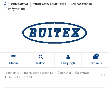
KONTAKTAI
TINKLAPIO ŽEMĖLAPIS
+37061470570
Pažymėti (
0
)
0
Meniu
Ieškoti
Prisijungti
Krepšelis
Pagrindinis
Įmontuojama technika
Šaldytuvai
Šaldytuvas
Electrolux ENS6TE19S