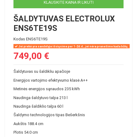
KLAUSKITE KAINA IR LIKUTI
ŠALDYTUVAS ELECTROLUX
ENS6TE19S
Kodas
ENS6TE19S
Jei prekė yra sandėlyje išsiųsime per 1-2d.d., jei nėra pranešime kada būtų.
749,00 €
Šaldytuvas su šaldikliu apačioje
Energijos vartojimo efektyvumo klasė
A++
Metinės energijos sąnaudos
235 kWh
Naudinga šaldytuvo talpa
213 l
Naudinga šaldiklio talpa
60 l
Šaldymo technologijos tipas
Bešerkšnis
Aukštis
188.4 cm
Plotis
54.0 cm