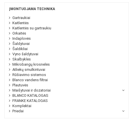
ĮMONTUOJAMA TECHNIKA
Gartraukiai
Kaitlentės
Kaitlentės su gartraukiu
Orkaitės
Indaplovės
Šaldytuvai
Šaldikliai
Vyno šaldytuvai
Skalbyklės
Mikrobangų krosnelės
Atliekų smulkintuvai
Rūšiavimo sistemos
Blanco vandens filtrai
Plautuvės
Maišytuvai ir dozatoriai
BLANCO KATALOGAS
FRANKE KATALOGAS
Komplektai
Priedai