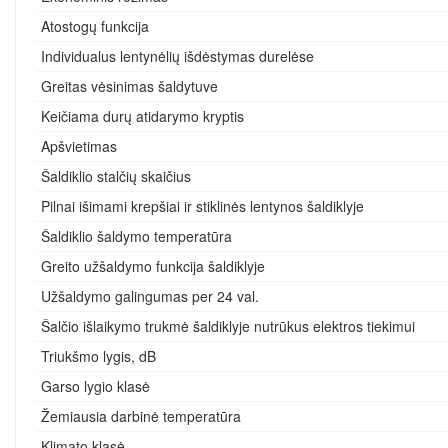
Atostogų funkcija
Individualus lentynėlių išdėstymas durelėse
Greitas vėsinimas šaldytuve
Keičiama durų atidarymo kryptis
Apšvietimas
Šaldiklio stalčių skaičius
Pilnai išimami krepšiai ir stiklinės lentynos šaldiklyje
Šaldiklio šaldymo temperatūra
Greito užšaldymo funkcija šaldiklyje
Užšaldymo galingumas per 24 val.
Šalčio išlaikymo trukmė šaldiklyje nutrūkus elektros tiekimui
Triukšmo lygis, dB
Garso lygio klasė
Žemiausia darbinė temperatūra
Klimato klasė