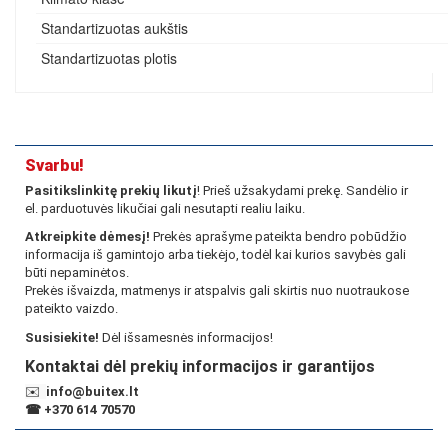
Standartizuotas aukštis
Standartizuotas plotis
Svarbu!
Pasitikslinkitę prekių likutį
! Prieš užsakydami prekę. Sandėlio ir
el. parduotuvės likučiai gali nesutapti realiu laiku.
Atkreipkite dėmesį!
Prekės aprašyme pateikta bendro pobūdžio
informacija iš gamintojo arba tiekėjo, todėl kai kurios savybės gali
būti nepaminėtos.
Prekės išvaizda, matmenys ir atspalvis gali skirtis nuo nuotraukose
pateikto vaizdo.
Susisiekite!
Dėl išsamesnės informacijos!
Kontaktai dėl prekių informacijos ir garantijos
✉️
info@buitex.lt
☎
+370 614 70570