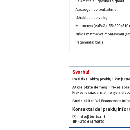
Laikmatis su garsiniu signalu
Apsauga nuo perkaitimo
Užraktas nuo vaikų
Matmenys (AxPxG): 55x290x510
Nišos matmenys montavimui (P
Pagaminta: Italija
Svarbu!
Pasitikslinkitę prekių likutį
! Pr
Atkreipkite dėmesį!
Prekės apraš
Prekės išvaizda, matmenys ir atspa
Susisiekite!
Dėl išsamesnės infor
Kontaktai dėl prekių infor
✉️
info@buitex.lt
☎
+370 614 70570