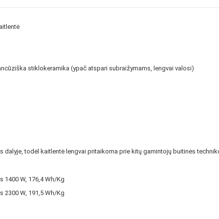
itlentė
cūziška stiklokeramika (ypač atspari subraižymams, lengvai valosi)
s dalyje, todėl kaitlentė lengvai pritaikoma prie kitų gamintojų buitinės techni
as 1400 W, 176,4 Wh/Kg
as 2300 W, 191,5 Wh/Kg