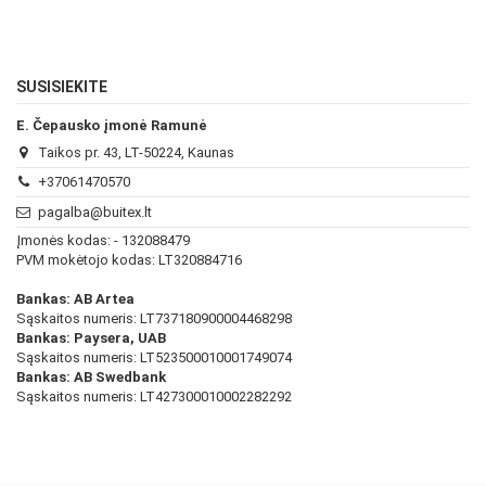
SUSISIEKITE
E. Čepausko įmonė Ramunė
Taikos pr. 43, LT-50224, Kaunas
+37061470570
pagalba@buitex.lt
Įmonės kodas: - 132088479
PVM mokėtojo kodas: LT320884716
Bankas: AB Artea
Sąskaitos numeris: LT737180900004468298
Bankas: Paysera, UAB
Sąskaitos numeris: LT523500010001749074
Bankas: AB Swedbank
Sąskaitos numeris: LT427300010002282292