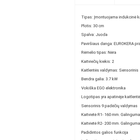
Tipas: Įmontuojama indukcinė ka
Plotis: 30 cm
Spalva: Juoda
Paviršiaus danga: EUROKERA pran
Rėmelio tipas: Nėra
Kaitviečių kiekis: 2
Kaitlentės valdymas: Sensorinis
Bendra galia: 3.7 kW
Vokiška EGO elektronika
Logotipas yra apatinėje kaitlentė
Sensorinis 9 padėčių valdymas
Kaitvietė R1- 160 mm. Galingum
Kaitvietė R2- 200 mm. Galingum
Padidintos galios funkcija