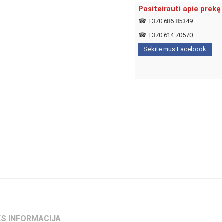
Pasiteirauti apie prekę
☎
+370 686 85349
☎
+370 614 70570
Sekite mus Facebook
S INFORMACIJA