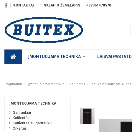
KONTAKTAI
TINKLAPIO ŽEMĖLAPIS
+37061470570
ĮMONTUOJAMA TECHNIKA
LAISVAI PASTAT
Pagrindinis
Įmontuojama technika
Kaitlentės
Indukcinė kaitlentė Allenz
ĮMONTUOJAMA TECHNIKA
Gartraukiai
Kaitlentės
Kaitlentės su gartraukiu
Orkaitės