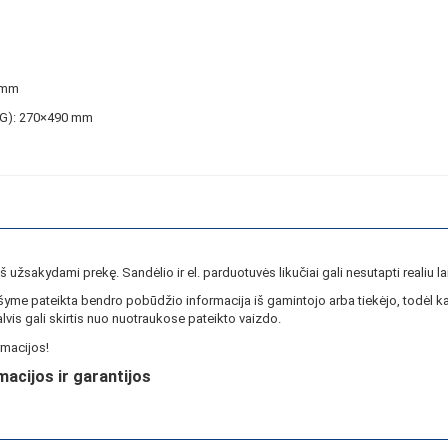
 mm
xG): 270×490 mm
ieš užsakydami prekę. Sandėlio ir el. parduotuvės likučiai gali nesutapti realiu la
yme pateikta bendro pobūdžio informacija iš gamintojo arba tiekėjo, todėl ka
lvis gali skirtis nuo nuotraukose pateikto vaizdo.
macijos!
macijos ir garantijos