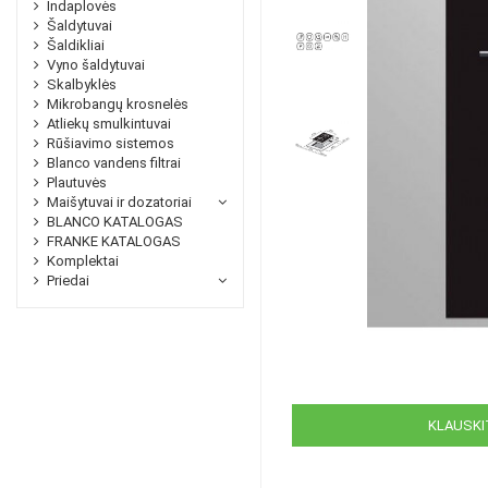
Indaplovės
Šaldytuvai
Šaldikliai
Vyno šaldytuvai
Skalbyklės
Mikrobangų krosnelės
Atliekų smulkintuvai
Rūšiavimo sistemos
Blanco vandens filtrai
Plautuvės
Maišytuvai ir dozatoriai
BLANCO KATALOGAS
FRANKE KATALOGAS
Komplektai
Priedai
KLAUSKIT