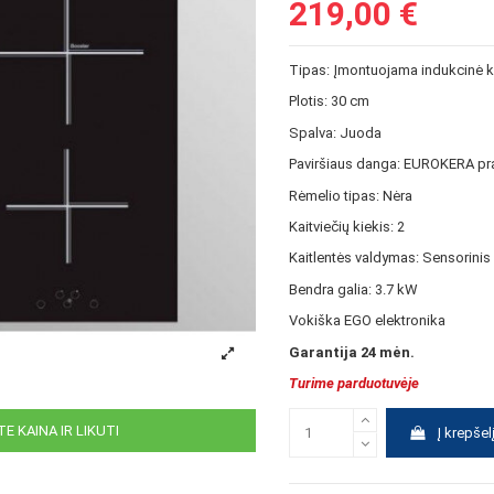
219,00 €
Tipas: Įmontuojama indukcinė k
Plotis: 30 cm
Spalva: Juoda
Paviršiaus danga: EUROKERA pra
Rėmelio tipas: Nėra
Kaitviečių kiekis: 2
Kaitlentės valdymas: Sensorinis
Bendra galia: 3.7 kW
Vokiška EGO elektronika
Garantija 24 mėn.
Turime parduotuvėje
E KAINA IR LIKUTI
Į krepšel