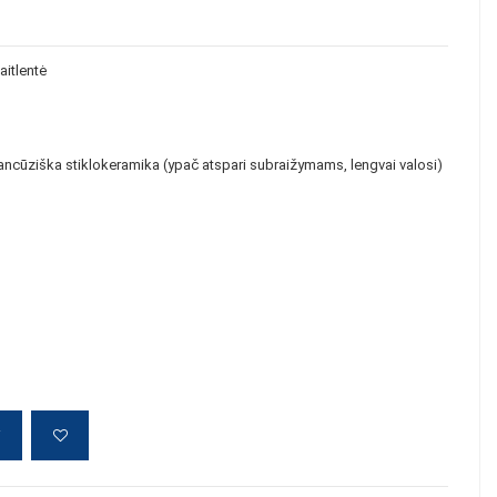
aitlentė
ncūziška stiklokeramika (ypač atspari subraižymams, lengvai valosi)
į