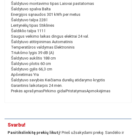
Šaldytuvo montavimo tipas Laisvai pastatomas
Šaldytuvo spalva Balta
Energijos sąnaudos 301 kWh per metus
Šaldytuvo talpa 228 l
Lentynėlių tipas Stiklinės
Šaldiklio talpa 111 l
Saugus veikimo laikas dingus elektrai 24 val.
Šaldytuvo atitirpinimas Automatinis
Temperatūros valdymas Elektroninis
Triukšmo lygis 39 dB (A)
Šaldytuvo aukštis 188 cm
Šaldytuvo plotis 60 cm
Šaldytuvo gylis 66,3 cm
Apšvietimas Yra
Šaldytuvo savybės Keičiama durelių atidarymo kryptis
Garantinis laikotarpis 24 mėn.
Prekės aprašymasPirkimo gidaiPristatymasApmokėjimas
Svarbu!
Pasitikslinkitę prekių likutį
! Prieš užsakydami prekę. Sandėlio ir