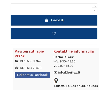
Į krepšelį
Pasiteirauti apie
Kontaktinė informacija
prekę
Darbo laikas:
☎
+370 686 85349
I–V: 9:30–18:30
VI: 9:00–15:00
☎
+370 614 70570
✉️
info@buitex.lt
Sekite mus Facebook
Buitex, Taikos pr. 43, Kaunas