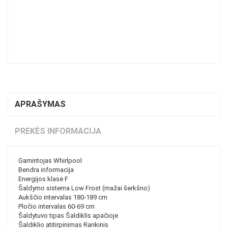
APRAŠYMAS
PREKĖS INFORMACIJA
Gamintojas Whirlpool
Bendra informacija
Energijos klasė F
Šaldymo sistema Low Frost (mažai šerkšno)
Aukščio intervalas 180-189 cm
Pločio intervalas 60-69 cm
Šaldytuvo tipas Šaldiklis apačioje
Šaldiklio atitirpinimas Rankinis