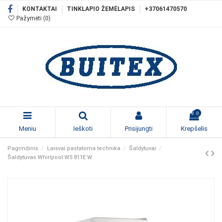
KONTAKTAI
TINKLAPIO ŽEMĖLAPIS
+37061470570
Pažymėti (
0
)
0
Meniu
Ieškoti
Prisijungti
Krepšelis
Pagrindinis
Laisvai pastatoma technika
Šaldytuvai
Šaldytuvas Whirlpool W5 811E W