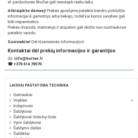
el. parduotuvės likučiai gali nesutapti realiu laiku.
Atkreipkite dėmesį!
Prekės aprašyme pateikta bendro pobūdžio
informacija iš gamintojo arba tiekėjo, todėl kai kurios savybės gali
būti nepaminėtos.
Prekės išvaizda, matmenys ir atspalvis gali skirtis nuo nuotraukose
pateikto vaizdo.
Susisiekite!
Dėl išsamesnės informacijos!
Kontaktai dėl prekių informacijos ir garantijos
✉️
info@buitex.lt
☎
+370 614 70570
LAISVAI PASTATOMA TECHNIKA
Gartraukiai
Viryklės
Indaplovės
Šaldytuvai
Šaldytuvai Side-by-Side
Vyno šaldytuvai
Šaldymo dėžės
Šaldikliai