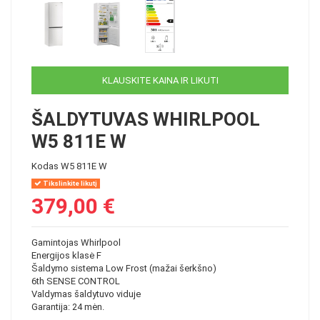
KLAUSKITE KAINA IR LIKUTI
ŠALDYTUVAS WHIRLPOOL
W5 811E W
Kodas
W5 811E W
Tikslinkite likutį
379,00 €
Gamintojas Whirlpool
Energijos klasė F
Šaldymo sistema Low Frost (mažai šerkšno)
6th SENSE CONTROL
Valdymas šaldytuvo viduje
Garantija: 24 mėn.