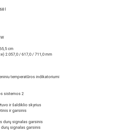
68 l
3 W
 65,5 cm
ote) 2.057,0 / 617,0 / 711,0 mm
niniu temperatūros indikatoriumi
os sistemos 2
uvo ir šaldiklio skyrius
nis ir garsinis
s durų signalas garsinis
 durų signalas garsinis