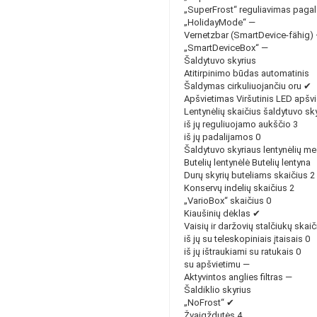
„SuperFrost“ reguliavimas pagal 
„HolidayMode“ —
Vernetzbar (SmartDevice-fähig)
„SmartDeviceBox“ —
Šaldytuvo skyrius
Atitirpinimo būdas automatinis
Šaldymas cirkuliuojančiu oru ✔
Apšvietimas Viršutinis LED apšv
Lentynėlių skaičius šaldytuvo sky
iš jų reguliuojamo aukščio 3
iš jų padalijamos 0
Šaldytuvo skyriaus lentynėlių me
Butelių lentynėlė Butelių lentyna
Durų skyrių buteliams skaičius 2
Konservų indelių skaičius 2
„VarioBox“ skaičius 0
Kiaušinių dėklas ✔
Vaisių ir daržovių stalčiukų skaič
iš jų su teleskopiniais įtaisais 0
iš jų ištraukiami su ratukais 0
su apšvietimu —
Aktyvintos anglies filtras —
Šaldiklio skyrius
„NoFrost“ ✔
Žvaigždutės 4