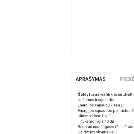
APRAŠYMAS
PREKĖ
Šaldytuvas-šaldiklis su „NoF
Našumas ir sąnaudos
Energijos sąnaudų klasė D
Energijos sąnaudos per metus 
Klimato klasė SN-T
Triukšmo lygis 40 dB
Bendras naudingasis tūris iš viso
Šaldytuvo skyrius 243 l