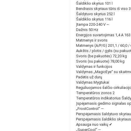
Šaldiklio skyrius 101 l
Bendrasis skyriaus tūris iš viso 3
Šaldytuvo skyrius 252 l
Šaldiklio skyrius 116 l
Įtampa 220-240 V ~
Dažnis 50 Hz
Energijos suvartojimas 1,4 A 16
Matmenys ir svoris
Matmenys (A/P/G) 201,1 / 60,0 /
Aukštis / plotis / gylis (su paku
Svoris (be pakuotės) 72,20 kg
Svoris (su pakuote) 78,00 kg
Valdymas ir funkcijos
Valdymas „MagicEye“ su skaitme
Padėtis už durų
Valdymas Mygtukai
Reguliuojamos šalčio cirkuliacij
Temperatūros zonos 2
Temperatūros indikatorius Šaldyt
Įspėjamasis gedimo signalas opti
„FrostControl“ —
Perspėjamasis šaldytuvo skyriau
Perspėjamasis šaldiklio skyriaus
Apsauga nuo vaikų ✔
„SuperCool“ —