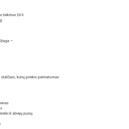
 tiekimui 26 h
kg
džiaga —
stalčiais, kurių priekis permatomas
ienas
as
enėlė iš abiejų pusių
i