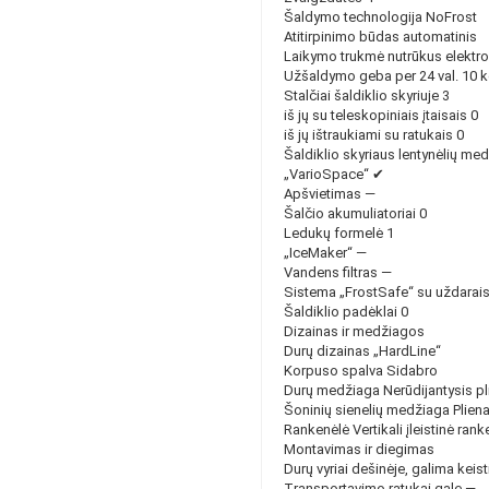
Šaldymo technologija NoFrost
Atitirpinimo būdas automatinis
Laikymo trukmė nutrūkus elektros
Užšaldymo geba per 24 val. 10 
Stalčiai šaldiklio skyriuje 3
iš jų su teleskopiniais įtaisais 0
iš jų ištraukiami su ratukais 0
Šaldiklio skyriaus lentynėlių me
„VarioSpace“ ✔
Apšvietimas —
Šalčio akumuliatoriai 0
Ledukų formelė 1
„IceMaker“ —
Vandens filtras —
Sistema „FrostSafe“ su uždarais 
Šaldiklio padėklai 0
Dizainas ir medžiagos
Durų dizainas „HardLine“
Korpuso spalva Sidabro
Durų medžiaga Nerūdijantysis pl
Šoninių sienelių medžiaga Plien
Rankenėlė Vertikali įleistinė rank
Montavimas ir diegimas
Durų vyriai dešinėje, galima keist
Transportavimo ratukai gale —