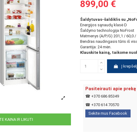
899,00 €
Šaldytuvas-šaldiklis su „NoF
Energijos sąnaudų klasė D
Šaldymo technologija
NoFrost
Matmenys (A/P/G)
201,1 / 60,0 
Bendras naudingasis tūris iš vis
Garantija: 24 mėn.
Klauskite kainą, taikome nuo
Į krepšel
Pasiteirauti apie prekę
☎
+370 686 85349
☎
+370 614 70570
Sekite mus Facebook
E KAINA IR LIKUTI