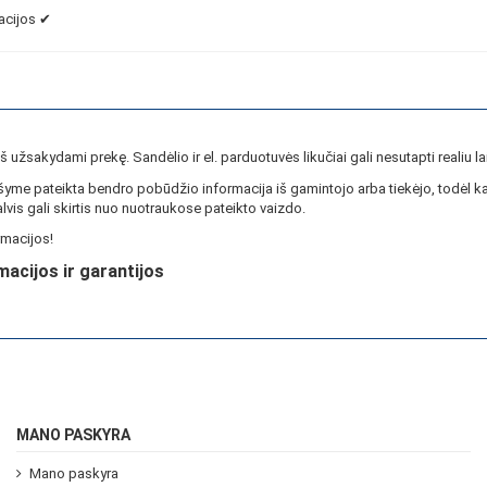
iacijos ✔
ieš užsakydami prekę. Sandėlio ir el. parduotuvės likučiai gali nesutapti realiu la
yme pateikta bendro pobūdžio informacija iš gamintojo arba tiekėjo, todėl ka
lvis gali skirtis nuo nuotraukose pateikto vaizdo.
macijos!
macijos ir garantijos
MANO PASKYRA
Mano paskyra