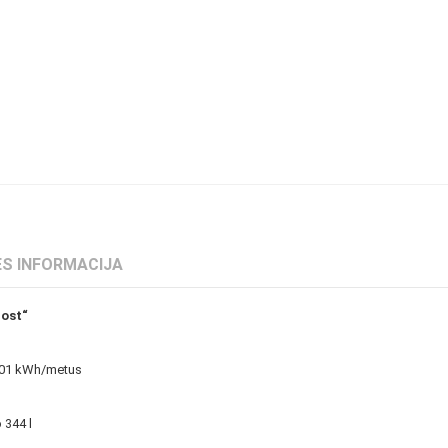
S INFORMACIJA
rost“
201 kWh/metus
 344 l