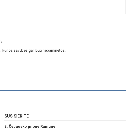
iku.
i kurios savybės gali būti nepaminėtos.
SUSISIEKITE
E. Čepausko įmonė Ramunė