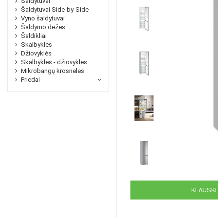
Šaldytuvai
Šaldytuvai Side-by-Side
Vyno šaldytuvai
Šaldymo dėžės
Šaldikliai
Skalbyklės
Džiovyklės
Skalbyklės - džiovyklės
Mikrobangų krosnelės
Priedai
KLAUSKIT