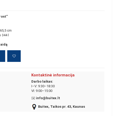
rost“
/ 65,5 cm
o
344 l
laidą
į
Kontaktinė informacija
Darbo laikas:
I–V: 9:30–18:30
VI: 9:00–15:00
✉️
info@buitex.lt
Buitex, Taikos pr. 43, Kaunas