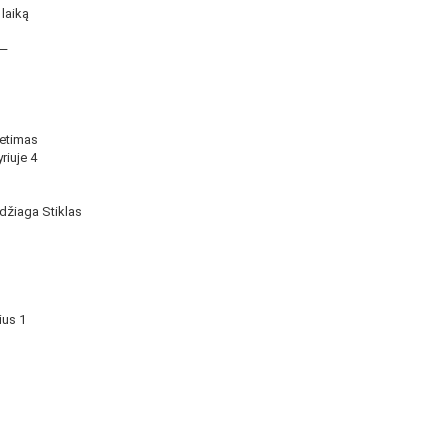
laiką
 —
ietimas
riuje 4
džiaga Stiklas
ius 1