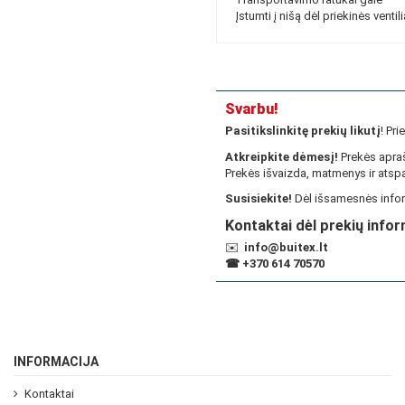
Įstumti į nišą dėl priekinės ventil
Svarbu!
Pasitikslinkitę prekių likutį
! Pr
Atkreipkite dėmesį!
Prekės apraš
Prekės išvaizda, matmenys ir atspa
Susisiekite!
Dėl išsamesnės infor
Kontaktai dėl prekių infor
✉️
info@buitex.lt
☎
+370 614 70570
INFORMACIJA
Kontaktai