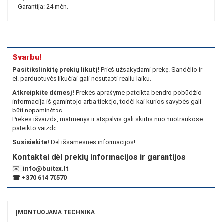
Garantija: 24 mėn.
Svarbu!
Pasitikslinkitę prekių likutį
! Prieš užsakydami prekę. Sandėlio ir
el. parduotuvės likučiai gali nesutapti realiu laiku.
Atkreipkite dėmesį!
Prekės aprašyme pateikta bendro pobūdžio
informacija iš gamintojo arba tiekėjo, todėl kai kurios savybės gali
būti nepaminėtos.
Prekės išvaizda, matmenys ir atspalvis gali skirtis nuo nuotraukose
pateikto vaizdo.
Susisiekite!
Dėl išsamesnės informacijos!
Kontaktai dėl prekių informacijos ir garantijos
✉️
info@buitex.lt
☎
+370 614 70570
ĮMONTUOJAMA TECHNIKA