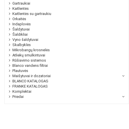
Gartraukiai
Kaitlentės
Kaitlentės su gartraukiu
Orkaitės
Indaplovės
Šaldytuvai
Šaldikliai
Vyno šaldytuvai
Skalbyklės
Mikrobangų krosnelės
Atliekų smulkintuvai
Rūšiavimo sistemos
Blanco vandens filtrai
Plautuvės
Maišytuvai ir dozatoriai
BLANCO KATALOGAS
FRANKE KATALOGAS
Komplektai
Priedai