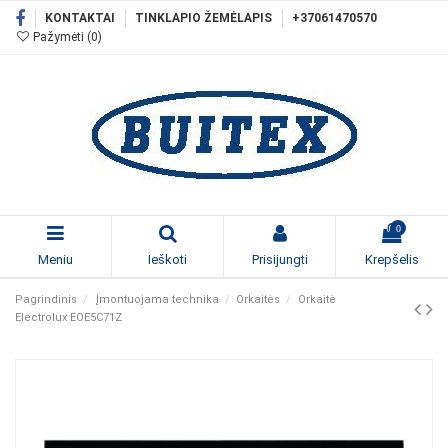
KONTAKTAI
TINKLAPIO ŽEMĖLAPIS
+37061470570
Pažymėti (
0
)
0
Meniu
Ieškoti
Prisijungti
Krepšelis
Pagrindinis
Įmontuojama technika
Orkaitės
Orkaitė
Electrolux EOE5C71Z