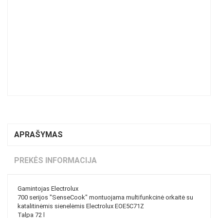
APRAŠYMAS
PREKĖS INFORMACIJA
Gamintojas Electrolux
700 serijos "SenseCook" montuojama multifunkcinė orkaitė su
katalitinėmis sienelėmis Electrolux EOE5C71Z
Talpa 72 l