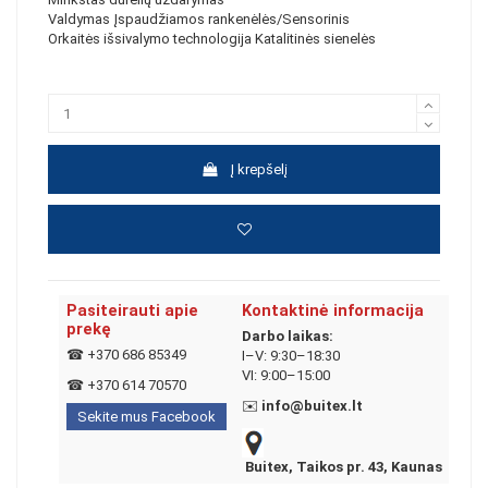
Valdymas Įspaudžiamos rankenėlės/Sensorinis
Orkaitės išsivalymo technologija Katalitinės sienelės
Į krepšelį
Pasiteirauti apie
Kontaktinė informacija
prekę
Darbo laikas:
☎
+370 686 85349
I–V: 9:30–18:30
VI: 9:00–15:00
☎
+370 614 70570
✉️
info@buitex.lt
Sekite mus Facebook
Buitex, Taikos pr. 43, Kaunas