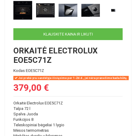
KLAUSKITE KAINA IR LIKUTI
ORKAITĖ ELECTROLUX
EOE5C71Z
Kodas
EOE5C71Z
Jei prekė yra sandėlyje išsiųsime per 1-2d.d., jei nėra pranešime kada būtų.
379,00 €
Orkaitė Electrolux EOE5C71Z
Talpa 72 l
Spalva Juoda
Funkcijos 8
Teleskopiniai bėgeliai 1 lygio
Mėsos termometras
Minkštas durelių uždarymas