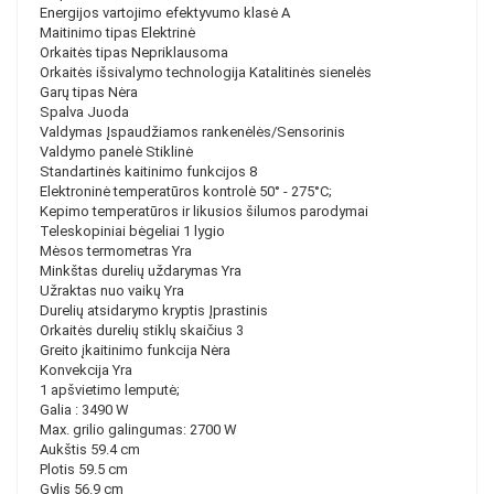
Energijos vartojimo efektyvumo klasė A
Maitinimo tipas Elektrinė
Orkaitės tipas Nepriklausoma
Orkaitės išsivalymo technologija Katalitinės sienelės
Garų tipas Nėra
Spalva Juoda
Valdymas Įspaudžiamos rankenėlės/Sensorinis
Valdymo panelė Stiklinė
Standartinės kaitinimo funkcijos 8
Elektroninė temperatūros kontrolė 50° - 275°C;
Kepimo temperatūros ir likusios šilumos parodymai
Teleskopiniai bėgeliai 1 lygio
Mėsos termometras Yra
Minkštas durelių uždarymas Yra
Užraktas nuo vaikų Yra
Durelių atsidarymo kryptis Įprastinis
Orkaitės durelių stiklų skaičius 3
Greito įkaitinimo funkcija Nėra
Konvekcija Yra
1 apšvietimo lemputė;
Galia : 3490 W
Max. grilio galingumas: 2700 W
Aukštis 59.4 cm
Plotis 59.5 cm
Gylis 56.9 cm