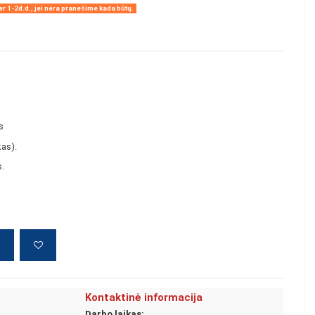
r 1-2d.d., jei nėra pranešime kada būtų.
s
as).
s.
į
Kontaktinė informacija
Darbo laikas: