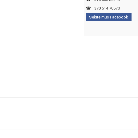
☎
+370 614 70570
Sekite mus Facebook