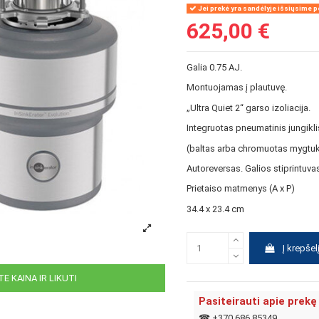
Jei prekė yra sandėlyje išsiųsime pe
625,00 €
Galia 0.75 AJ.
Montuojamas į plautuvę.
„Ultra Quiet 2“ garso izoliacija.
Integruotas pneumatinis jungikli
(baltas arba chromuotas mygtuk
Autoreversas. Galios stiprintuva
Prietaiso matmenys (A x P)
34.4 x 23.4 cm
Į krepšel
E KAINA IR LIKUTI
Pasiteirauti apie prekę
☎
+370 686 85349