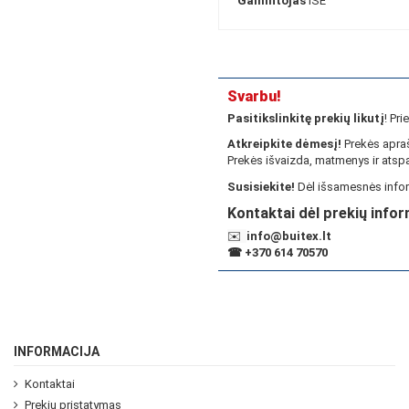
Gamintojas
ISE
Svarbu!
Pasitikslinkitę prekių likutį
! Pr
Atkreipkite dėmesį!
Prekės apraš
Prekės išvaizda, matmenys ir atspa
Susisiekite!
Dėl išsamesnės infor
Kontaktai dėl prekių infor
✉️
info@buitex.lt
☎
+370 614 70570
INFORMACIJA
Kontaktai
Prekių pristatymas