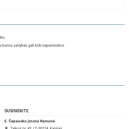
iku.
i kurios savybės gali būti nepaminėtos.
SUSISIEKITE
E. Čepausko įmonė Ramunė
Taikos pr. 43, LT-50224, Kaunas