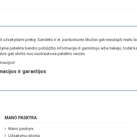
ieš užsakydami prekę. Sandėlio ir el. parduotuvės likučiai gali nesutapti realiu la
yme pateikta bendro pobūdžio informacija iš gamintojo arba tiekėjo, todėl ka
lvis gali skirtis nuo nuotraukose pateikto vaizdo.
macijos!
macijos ir garantijos
MANO PASKYRA
Mano paskyra
Užsakymų istorija