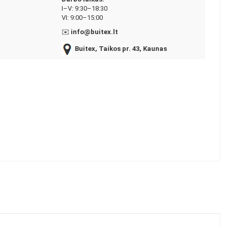
I–V: 9:30–18:30
VI: 9:00–15:00
✉️
info@buitex.lt
Buitex, Taikos pr. 43, Kaunas