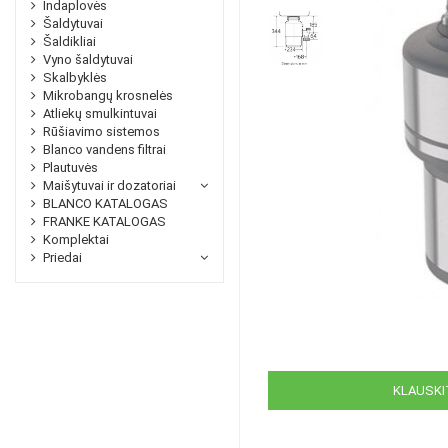
Indaplovės
Šaldytuvai
Šaldikliai
Vyno šaldytuvai
Skalbyklės
Mikrobangų krosnelės
Atliekų smulkintuvai
Rūšiavimo sistemos
Blanco vandens filtrai
Plautuvės
Maišytuvai ir dozatoriai
BLANCO KATALOGAS
FRANKE KATALOGAS
Komplektai
Priedai
KLAUSKIT