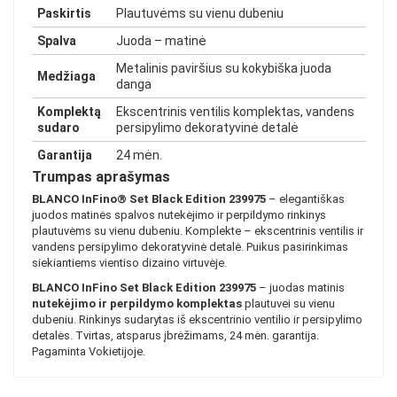
Paskirtis
Plautuvėms su vienu dubeniu
Spalva
Juoda – matinė
Metalinis paviršius su kokybiška juoda
Medžiaga
danga
Komplektą
Ekscentrinis ventilis komplektas, vandens
sudaro
persipylimo dekoratyvinė detalė
Garantija
24 mėn.
Trumpas aprašymas
BLANCO InFino® Set Black Edition 239975
– elegantiškas
juodos matinės spalvos nutekėjimo ir perpildymo rinkinys
plautuvėms su vienu dubeniu. Komplekte – ekscentrinis ventilis ir
vandens persipylimo dekoratyvinė detalė. Puikus pasirinkimas
siekiantiems vientiso dizaino virtuvėje.
BLANCO InFino Set Black Edition 239975
– juodas matinis
nutekėjimo ir perpildymo komplektas
plautuvei su vienu
dubeniu. Rinkinys sudarytas iš ekscentrinio ventilio ir persipylimo
detalės. Tvirtas, atsparus įbrėžimams, 24 mėn. garantija.
Pagaminta Vokietijoje.