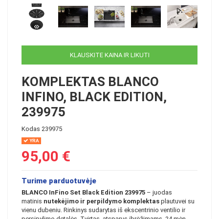
KLAUSKITE KAINA IR LIKUTI
KOMPLEKTAS BLANCO
INFINO, BLACK EDITION,
239975
Kodas
239975
YRA
95,00 €
Turime parduotuvėje
BLANCO InFino Set Black Edition 239975
– juodas
matinis
nutekėjimo ir perpildymo komplektas
plautuvei su
vienu dubeniu. Rinkinys sudarytas iš ekscentrinio ventilio ir
persipylimo detalės. Tvirtas, atsparus įbrėžimams, 24 mėn.