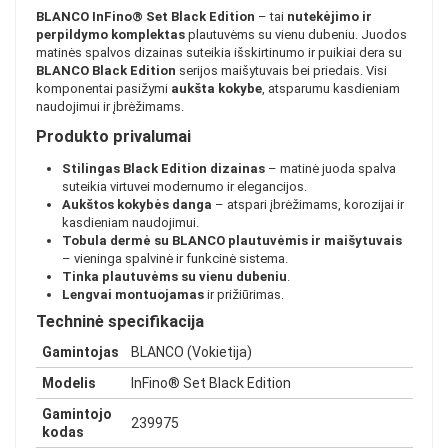
BLANCO InFino® Set Black Edition
– tai
nutekėjimo ir
perpildymo komplektas
plautuvėms su vienu dubeniu. Juodos
matinės spalvos dizainas suteikia išskirtinumo ir puikiai dera su
BLANCO Black Edition
serijos maišytuvais bei priedais. Visi
komponentai pasižymi
aukšta kokybe
, atsparumu kasdieniam
naudojimui ir įbrėžimams.
Produkto privalumai
Stilingas Black Edition dizainas
– matinė juoda spalva
suteikia virtuvei modernumo ir elegancijos.
Aukštos kokybės danga
– atspari įbrėžimams, korozijai ir
kasdieniam naudojimui.
Tobula dermė su BLANCO plautuvėmis ir maišytuvais
– vieninga spalvinė ir funkcinė sistema.
Tinka plautuvėms su vienu dubeniu
.
Lengvai montuojamas
ir prižiūrimas.
Techninė specifikacija
Gamintojas
BLANCO (Vokietija)
Modelis
InFino® Set Black Edition
Gamintojo
239975
kodas