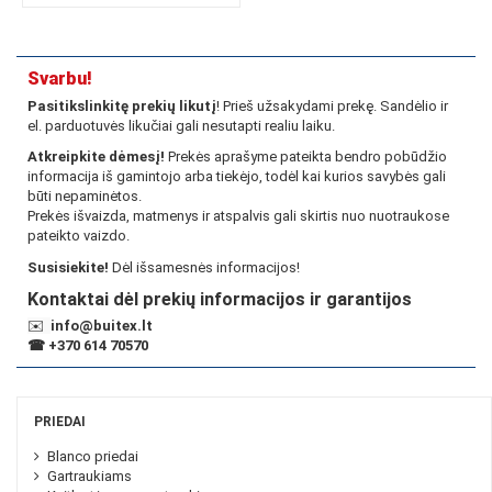
Svarbu!
Pasitikslinkitę prekių likutį
! Prieš užsakydami prekę. Sandėlio ir
el. parduotuvės likučiai gali nesutapti realiu laiku.
Atkreipkite dėmesį!
Prekės aprašyme pateikta bendro pobūdžio
informacija iš gamintojo arba tiekėjo, todėl kai kurios savybės gali
būti nepaminėtos.
Prekės išvaizda, matmenys ir atspalvis gali skirtis nuo nuotraukose
pateikto vaizdo.
Susisiekite!
Dėl išsamesnės informacijos!
Kontaktai dėl prekių informacijos ir garantijos
✉️
info@buitex.lt
☎
+370 614 70570
PRIEDAI
Blanco priedai
Gartraukiams