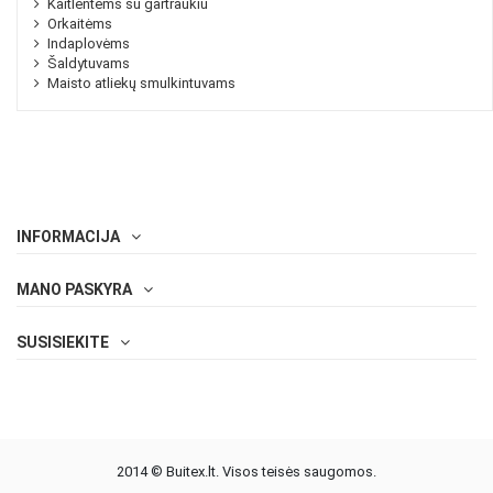
Kaitlentėms su gartraukiu
Orkaitėms
Indaplovėms
Šaldytuvams
Maisto atliekų smulkintuvams
INFORMACIJA
MANO PASKYRA
SUSISIEKITE
2014 © Buitex.lt. Visos teisės saugomos.