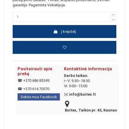
garantija. Pagaminta Vokietijoje.
Į krepšelį
Pasiteirauti apie
Kontaktinė informacija
prekę
Darbo laikas:
☎
+370 686 85349
I–V: 9:30–18:30
VI: 9:00–15:00
☎
+370 614 70570
✉️
info@buitex.lt
Sekite mus Facebook
Buitex, Taikos pr. 43, Kaunas