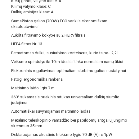
Kietų grindų valymo klasė: A
Kilimų valymo klasė: C
Dulkių emisijos klasė: A
Sumažintos galios (700W) ECO variklis ekonomiškam
eksploatavimui
Aukšta filtravimo kokybė su 2 HEPA filtrais
HEPA filtras Nr. 13
Permatomas dulkių susiurbimo konteineris, kurio talpa- 2,2 l
Veiksmo spindulys iki 10 m idealiai tinka normaliam namų ūkiui
Elektroninis reguliavimas optimaliam siurbimo galios nustatymui
Patogi ergonomiška rankena
Maitinimo laido ilgis 7 m
360° sukamasis priekinis ratukas universaliam dulkių siurblio
judėjimui
Automatiškai suvyniojamas maitinimo laidas
Metalinio teleskopinio vamzdžio bei papildomų antgalių jungimo
skersmuo 35 mm
Deklaruojamas akustinis triukšmo lygis 70 dB (A) re 1pW