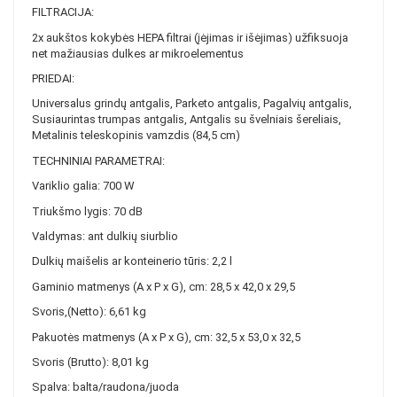
FILTRACIJA:
2x aukštos kokybės HEPA filtrai (įėjimas ir išėjimas) užfiksuoja
net mažiausias dulkes ar mikroelementus
PRIEDAI:
Universalus grindų antgalis, Parketo antgalis, Pagalvių antgalis,
Susiaurintas trumpas antgalis, Antgalis su švelniais šereliais,
Metalinis teleskopinis vamzdis (84,5 cm)
TECHNINIAI PARAMETRAI:
Variklio galia: 700 W
Triukšmo lygis: 70 dB
Valdymas: ant dulkių siurblio
Dulkių maišelis ar konteinerio tūris: 2,2 l
Gaminio matmenys (A x P x G), cm: 28,5 x 42,0 x 29,5
Svoris,(Netto): 6,61 kg
Pakuotės matmenys (A x P x G), cm: 32,5 x 53,0 x 32,5
Svoris (Brutto): 8,01 kg
Spalva: balta/raudona/juoda