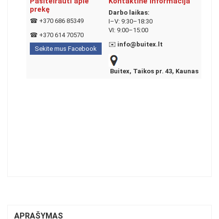
Pasiteirauti apie
Kontaktinė informacija
prekę
Darbo laikas:
☎
+370 686 85349
I–V: 9:30–18:30
VI: 9:00–15:00
☎
+370 614 70570
✉️
info@buitex.lt
Sekite mus Facebook
Buitex, Taikos pr. 43, Kaunas
APRAŠYMAS