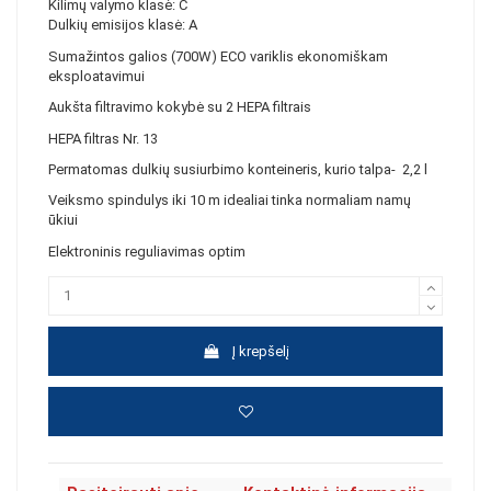
Kilimų valymo klasė: C
Dulkių emisijos klasė: A
Sumažintos galios (700W) ECO variklis ekonomiškam
eksploatavimui
Aukšta filtravimo kokybė su 2 HEPA filtrais
HEPA filtras Nr. 13
Permatomas dulkių susiurbimo konteineris, kurio talpa- 2,2 l
Veiksmo spindulys iki 10 m idealiai tinka normaliam namų
ūkiui
Elektroninis reguliavimas optim
Į krepšelį