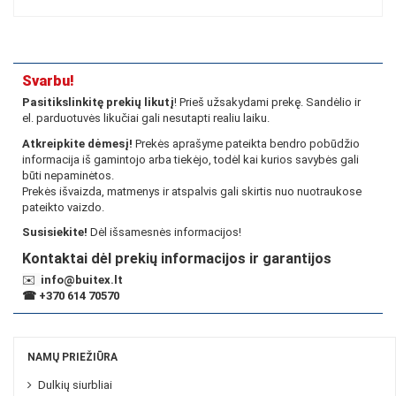
Svarbu!
Pasitikslinkitę prekių likutį
! Prieš užsakydami prekę. Sandėlio ir
el. parduotuvės likučiai gali nesutapti realiu laiku.
Atkreipkite dėmesį!
Prekės aprašyme pateikta bendro pobūdžio
informacija iš gamintojo arba tiekėjo, todėl kai kurios savybės gali
būti nepaminėtos.
Prekės išvaizda, matmenys ir atspalvis gali skirtis nuo nuotraukose
pateikto vaizdo.
Susisiekite!
Dėl išsamesnės informacijos!
Kontaktai dėl prekių informacijos ir garantijos
✉️
info@buitex.lt
☎
+370 614 70570
NAMŲ PRIEŽIŪRA
Dulkių siurbliai