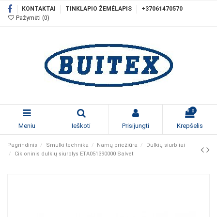
KONTAKTAI
TINKLAPIO ŽEMĖLAPIS
+37061470570
Pažymėti (
0
)
0
Meniu
Ieškoti
Prisijungti
Krepšelis
Pagrindinis
Smulki technika
Namų priežiūra
Dulkių siurbliai
Cikloninis dulkių siurblys ETA051390000 Salvet