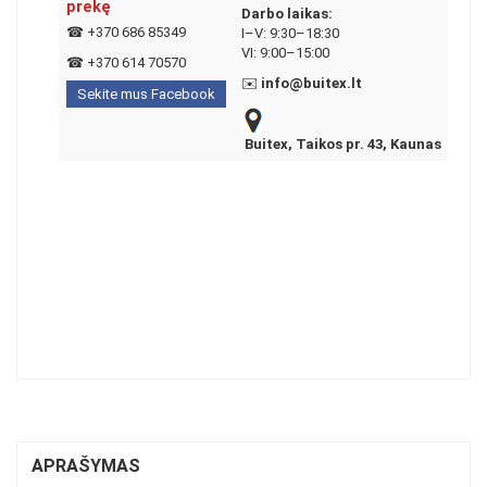
prekę
Darbo laikas:
☎
+370 686 85349
I–V: 9:30–18:30
VI: 9:00–15:00
☎
+370 614 70570
✉️
info@buitex.lt
Sekite mus Facebook
Buitex, Taikos pr. 43, Kaunas
APRAŠYMAS