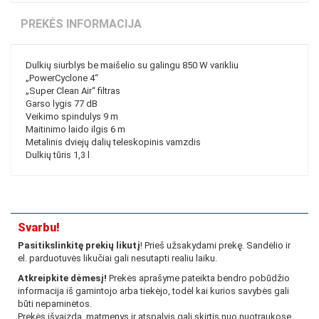
PREKĖS INFORMACIJA
Dulkių siurblys be maišelio su galingu 850 W varikliu
„PowerCyclone 4“
„Super Clean Air“ filtras
Garso lygis 77 dB
Veikimo spindulys 9 m
Maitinimo laido ilgis 6 m
Metalinis dviejų dalių teleskopinis vamzdis
Dulkių tūris 1,3 l
Svarbu!
Pasitikslinkitę prekių likutį
! Prieš užsakydami prekę. Sandėlio ir
el. parduotuvės likučiai gali nesutapti realiu laiku.
Atkreipkite dėmesį!
Prekės aprašyme pateikta bendro pobūdžio
informacija iš gamintojo arba tiekėjo, todėl kai kurios savybės gali
būti nepaminėtos.
Prekės išvaizda, matmenys ir atspalvis gali skirtis nuo nuotraukose