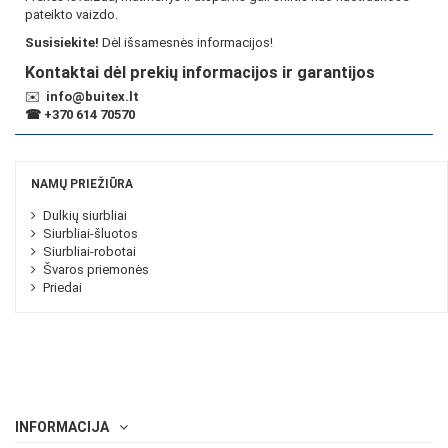
pateikto vaizdo.
Susisiekite!
Dėl išsamesnės informacijos!
Kontaktai dėl prekių informacijos ir garantijos
✉️
info@buitex.lt
☎
+370 614 70570
NAMŲ PRIEŽIŪRA
Dulkių siurbliai
Siurbliai-šluotos
Siurbliai-robotai
Švaros priemonės
Priedai
INFORMACIJA