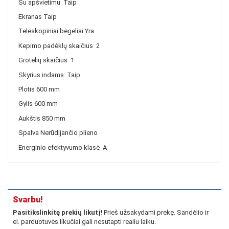
Su apšvietimu
Taip
Ekranas
Taip
Teleskopiniai bėgeliai
Yra
Kepimo padėklų skaičius
2
Grotelių skaičius
1
Skyrius indams
Taip
Plotis
600 mm
Gylis
600 mm
Aukštis
850 mm
Spalva
Nerūdijančio plieno
Energinio efektyvumo klasė
A
Svarbu!
Pasitikslinkitę prekių likutį
! Prieš užsakydami prekę. Sandėlio ir
el. parduotuvės likučiai gali nesutapti realiu laiku.