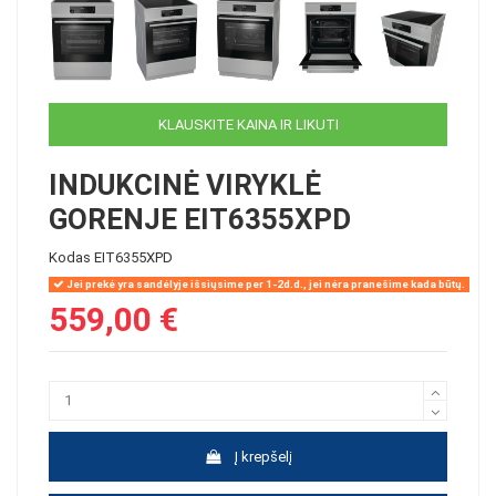
KLAUSKITE KAINA IR LIKUTI
INDUKCINĖ VIRYKLĖ
GORENJE EIT6355XPD
Kodas
EIT6355XPD
Jei prekė yra sandėlyje išsiųsime per 1-2d.d., jei nėra pranešime kada būtų.
559,00 €
Į krepšelį