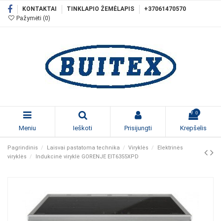
KONTAKTAI
TINKLAPIO ŽEMĖLAPIS
+37061470570
Pažymėti (
0
)
0
Meniu
Ieškoti
Prisijungti
Krepšelis
Pagrindinis
Laisvai pastatoma technika
Viryklės
Elektrinės
viryklės
Indukcinė viryklė GORENJE EIT6355XPD