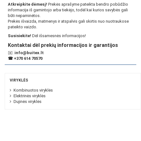
Atkreipkite dėmesį!
Prekės aprašyme pateikta bendro pobūdžio
informacija iš gamintojo arba tiekėjo, todėl kai kurios savybės gali
būti nepaminėtos.
Prekės išvaizda, matmenys ir atspalvis gali skirtis nuo nuotraukose
pateikto vaizdo.
Susisiekite!
Dėl išsamesnės informacijos!
Kontaktai dėl prekių informacijos ir garantijos
✉️
info@buitex.lt
☎
+370 614 70570
VIRYKLĖS
Kombinuotos viryklės
Elektrinės viryklės
Dujinės viryklės