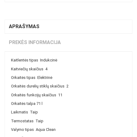
APRAŠYMAS
PREKĖS INFORMACIJA
Kaitlentės tipas
Indukcinė
Kaitviečių skaičius
4
Orkaitės tipas
Elektrinė
Orkaitės durelių stiklų skaičius
2
Orkaitės funkcijų skaičius
11
Orkaitės talpa
71 l
Laikmatis
Taip
Termostatas
Taip
Valymo tipas
Aqua Clean