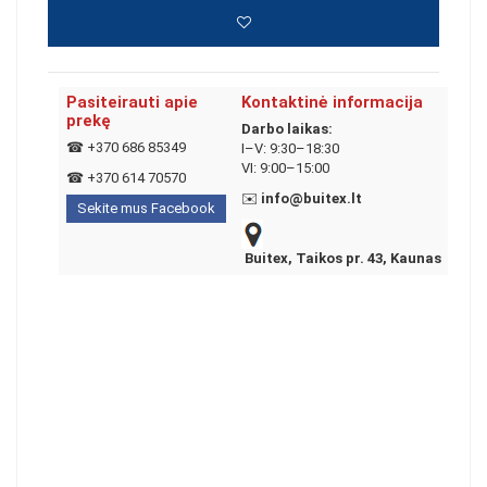
Pasiteirauti apie
Kontaktinė informacija
prekę
Darbo laikas:
☎
+370 686 85349
I–V: 9:30–18:30
VI: 9:00–15:00
☎
+370 614 70570
✉️
info@buitex.lt
Sekite mus Facebook
Buitex, Taikos pr. 43, Kaunas