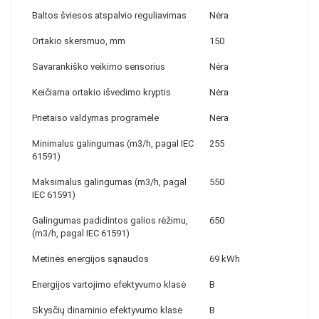
Baltos šviesos atspalvio reguliavimas
Nėra
Ortakio skersmuo, mm
150
Savarankiško veikimo sensorius
Nėra
Keičiama ortakio išvedimo kryptis
Nėra
Prietaiso valdymas programėle
Nėra
Minimalus galingumas (m3/h, pagal IEC
255
61591)
Maksimalus galingumas (m3/h, pagal
550
IEC 61591)
Galingumas padidintos galios rėžimu,
650
(m3/h, pagal IEC 61591)
Metinės energijos sąnaudos
69 kWh
Energijos vartojimo efektyvumo klasė
B
Skysčių dinaminio efektyvumo klasė
B