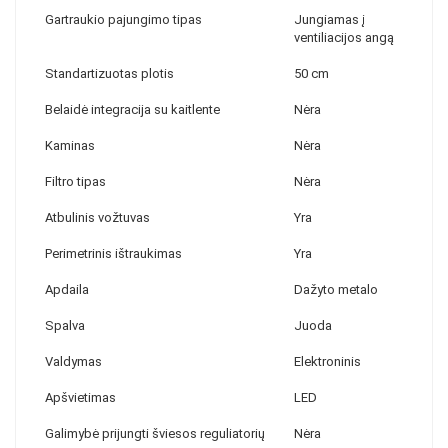
Gartraukio pajungimo tipas
Jungiamas į
ventiliacijos angą
Standartizuotas plotis
50 cm
Belaidė integracija su kaitlente
Nėra
Kaminas
Nėra
Filtro tipas
Nėra
Atbulinis vožtuvas
Yra
Perimetrinis ištraukimas
Yra
Apdaila
Dažyto metalo
Spalva
Juoda
Valdymas
Elektroninis
Apšvietimas
LED
Galimybė prijungti šviesos reguliatorių
Nėra