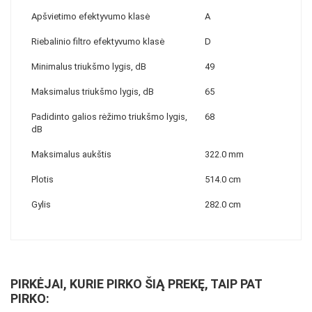
Apšvietimo efektyvumo klasė
A
Riebalinio filtro efektyvumo klasė
D
Minimalus triukšmo lygis, dB
49
Maksimalus triukšmo lygis, dB
65
Padidinto galios rėžimo triukšmo lygis,
68
dB
Maksimalus aukštis
322.0 mm
Plotis
514.0 cm
Gylis
282.0 cm
PIRKĖJAI, KURIE PIRKO ŠIĄ PREKĘ, TAIP PAT
PIRKO: