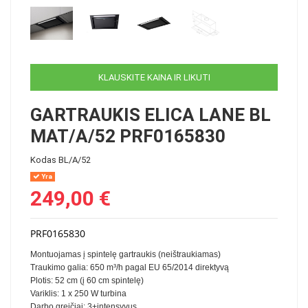
KLAUSKITE KAINA IR LIKUTI
GARTRAUKIS ELICA LANE BL
MAT/A/52 PRF0165830
Kodas
BL/A/52
Yra
249,00 €
PRF0165830
Montuojamas į spintelę gartraukis (neištraukiamas)
Traukimo galia: 650 m³/h pagal EU 65/2014 direktyvą
Plotis: 52 cm (į 60 cm spintelę)
Variklis: 1 x 250 W turbina
Darbo greičiai: 3+intensyvus