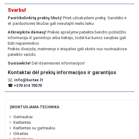
Svarbu!
Pasitikslinkitę prekių likutį
! Prieš užsakydami prekę. Sandėlio ir
el. parduotuvės likučiai gali nesutapti realiu laiku.
Atkreipkite dėmesį!
Prekės aprašyme pateikta bendro pobūdžio
informacija iš gamintojo arba tiekėjo, todėl kai kurios savybės gali
būti nepaminėtos.
Prekės išvaizda, matmenys ir atspalvis gali skirtis nuo nuotraukose
pateikto vaizdo.
Susisiekite!
Dėl išsamesnės informacijos!
Kontaktai dėl prekių informacijos ir garantijos
✉️
info@buitex.lt
☎
+370 614 70570
ĮMONTUOJAMA TECHNIKA
Gartraukiai
Kaitlentės
Kaitlentės su gartraukiu
Orkaitės