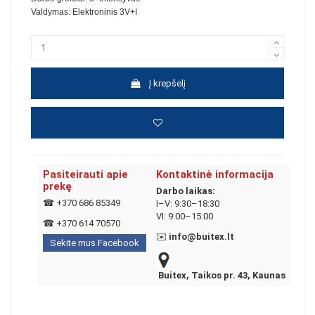
Valdymas: Elektroninis 3V+I
Į krepšelį
Pasiteirauti apie
Kontaktinė informacija
prekę
Darbo laikas:
☎
+370 686 85349
I–V: 9:30–18:30
VI: 9:00–15:00
☎
+370 614 70570
✉️
info@buitex.lt
Sekite mus Facebook
Buitex, Taikos pr. 43, Kaunas