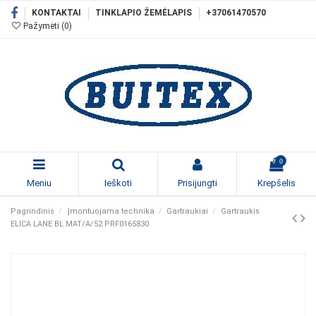
KONTAKTAI
TINKLAPIO ŽEMĖLAPIS
+37061470570
Pažymėti (
0
)
0
Meniu
Ieškoti
Prisijungti
Krepšelis
Pagrindinis
Įmontuojama technika
Gartraukiai
Gartraukis
ELICA LANE BL MAT/A/52 PRF0165830