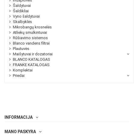
Indaplovės
Šaldytuvai
Šaldikliai
Vyno šaldytuvai
Skalbyklės
Mikrobangų krosnelės
Atliekų smulkintuvai
Rūšiavimo sistemos
Blanco vandens filtrai
Plautuvės
Maišytuvai ir dozatoriai
BLANCO KATALOGAS
FRANKE KATALOGAS
Komplektai
Priedai
INFORMACIJA
MANO PASKYRA