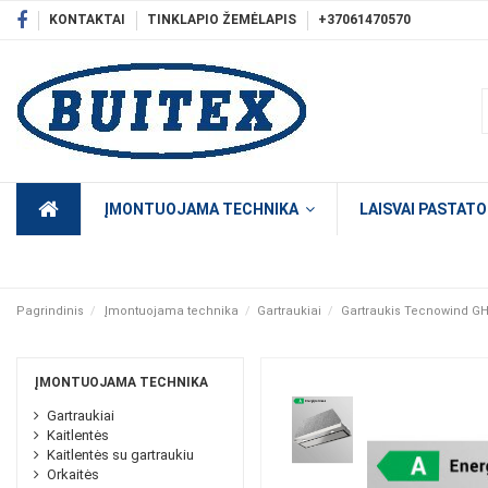
KONTAKTAI
TINKLAPIO ŽEMĖLAPIS
+37061470570
ĮMONTUOJAMA TECHNIKA
LAISVAI PASTAT
Pagrindinis
Įmontuojama technika
Gartraukiai
Gartraukis Tecnowind GH
ĮMONTUOJAMA TECHNIKA
Gartraukiai
Kaitlentės
Kaitlentės su gartraukiu
Orkaitės