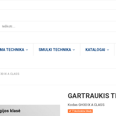
OMA TECHNIKA
SMULKI TECHNIKA
KATALOGAI
30 IX A CLASS
GARTRAUKIS T
Kodas
GH30 IX A CLASS
Tikslinkite likutį