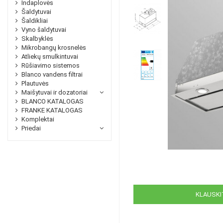
Indaplovės
Šaldytuvai
Šaldikliai
Vyno šaldytuvai
Skalbyklės
Mikrobangų krosnelės
Atliekų smulkintuvai
Rūšiavimo sistemos
Blanco vandens filtrai
Plautuvės
Maišytuvai ir dozatoriai
BLANCO KATALOGAS
FRANKE KATALOGAS
Komplektai
Priedai
KLAUSKIT