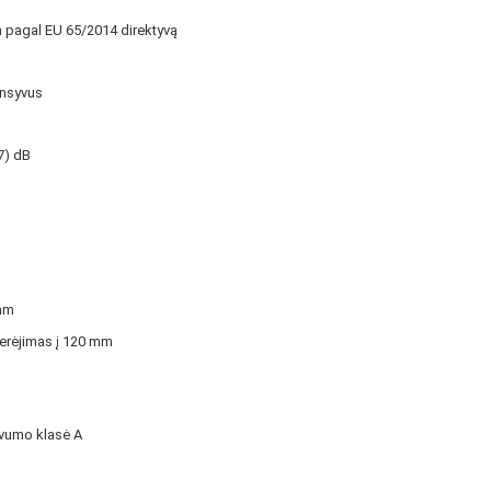
 pagal EU 65/2014 direktyvą
ensyvus
7) dB
mm
perėjimas į 120 mm
yvumo klasė A