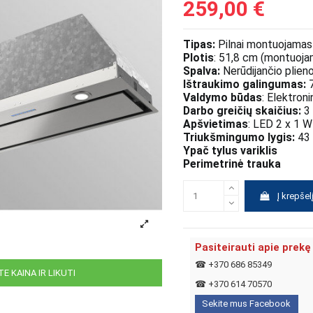
259,00 €
Tipas:
Pilnai montuojamas
Plotis
: 51,8 cm (montuoja
Spalva:
Nerūdijančio plien
Ištraukimo galingumas:
7
Valdymo būdas
: Elektroni
Darbo greičių skaičius:
3 
Apšvietimas
: LED 2 x 1 W
Triukšmingumo lygis:
43 
Ypač tylus variklis
Perimetrinė trauka
Į krepšel
Pasiteirauti apie prekę
☎
+370 686 85349
E KAINA IR LIKUTI
☎
+370 614 70570
Sekite mus Facebook