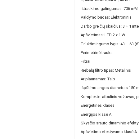
Ištraukimo galingumas: 706 m³/h
Valdymo būdas: Elektroninis
Darbo greičių skaičius: 3 + 1 int
Apšvietimas: LED 2 x 1 W
Triukšmingumo lygis: 43 – 63 (6
Perimetrinė trauka
Filtrai
Riebalų filtro tipas: Metalinis
Ar plaunamas: Taip
Išpūtimo angos diametras 150 
Komplekte: atbulinis vožtuvas, 
Energetinės klasės
Energijos klasė A
Skysčio srauto dinaminio efekt
Apšvietimo efektyvumo klasė A