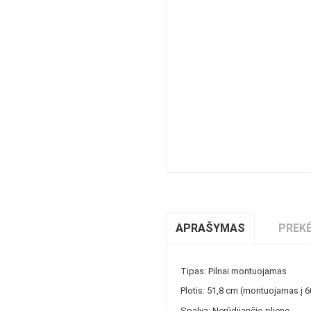
APRAŠYMAS
PREKĖ
Tipas: Pilnai montuojamas
Plotis: 51,8 cm (montuojamas į 6
Spalva: Nerūdijančio plieno