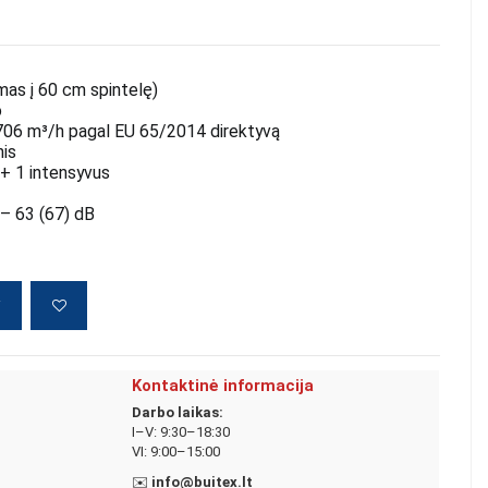
mas į 60 cm spintelę)
o
06 m³/h pagal EU 65/2014 direktyvą
nis
+ 1 intensyvus
– 63 (67) dB
į
Kontaktinė informacija
Darbo laikas:
I–V: 9:30–18:30
VI: 9:00–15:00
✉️
info@buitex.lt