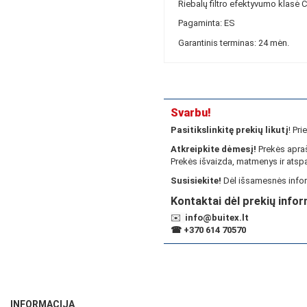
Riebalų filtro efektyvumo klasė C
Pagaminta: ES
Garantinis terminas: 24 mėn.
Svarbu!
Pasitikslinkitę prekių likutį
! Pr
Atkreipkite dėmesį!
Prekės apraš
Prekės išvaizda, matmenys ir atspa
Susisiekite!
Dėl išsamesnės infor
Kontaktai dėl prekių infor
✉️
info@buitex.lt
☎
+370 614 70570
INFORMACIJA