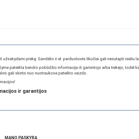
ieš užsakydami prekę. Sandėlio ir el. parduotuvės likučiai gali nesutapti realiu la
yme pateikta bendro pobūdžio informacija iš gamintojo arba tiekėjo, todėl ka
lvis gali skirtis nuo nuotraukose pateikto vaizdo.
macijos!
macijos ir garantijos
MANO PASKYRA