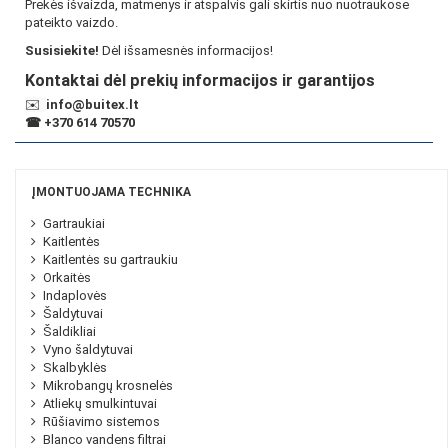
Prekės išvaizda, matmenys ir atspalvis gali skirtis nuo nuotraukose
pateikto vaizdo.
Susisiekite!
Dėl išsamesnės informacijos!
Kontaktai dėl prekių informacijos ir garantijos
✉️
info@buitex.lt
☎
+370 614 70570
ĮMONTUOJAMA TECHNIKA
Gartraukiai
Kaitlentės
Kaitlentės su gartraukiu
Orkaitės
Indaplovės
Šaldytuvai
Šaldikliai
Vyno šaldytuvai
Skalbyklės
Mikrobangų krosnelės
Atliekų smulkintuvai
Rūšiavimo sistemos
Blanco vandens filtrai