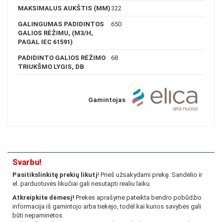
MAKSIMALUS AUKŠTIS (MM)
322
GALINGUMAS PADIDINTOS
650
GALIOS RĖŽIMU, (M3/H,
PAGAL IEC 61591)
PADIDINTO GALIOS RĖŽIMO
68
TRIUKŠMO LYGIS, DB
Gamintojas
Svarbu!
Pasitikslinkitę prekių likutį
! Prieš užsakydami prekę. Sandėlio ir
el. parduotuvės likučiai gali nesutapti realiu laiku.
Atkreipkite dėmesį!
Prekės aprašyme pateikta bendro pobūdžio
informacija iš gamintojo arba tiekėjo, todėl kai kurios savybės gali
būti nepaminėtos.