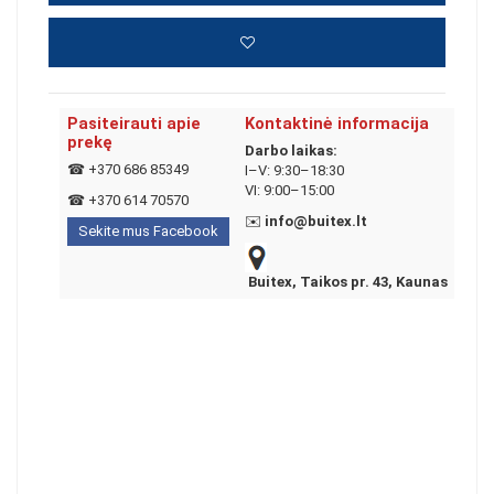
Pasiteirauti apie
Kontaktinė informacija
prekę
Darbo laikas:
☎
+370 686 85349
I–V: 9:30–18:30
VI: 9:00–15:00
☎
+370 614 70570
✉️
info@buitex.lt
Sekite mus Facebook
Buitex, Taikos pr. 43, Kaunas