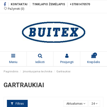
KONTAKTAI
TINKLAPIO ŽEMĖLAPIS
+37061470570
Pažymėti (
0
)
0
Meniu
Ieškoti
Prisijungti
Krepšelis
Pagrindinis
Įmontuojama technika
Gartraukiai
GARTRAUKIAI
Filtras
Aktualumas
24