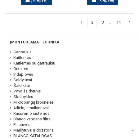
Į krepšelį
Į krepšelį
1
2
3
…
14
ĮMONTUOJAMA TECHNIKA
Gartraukiai
Kaitlentės
Kaitlentės su gartraukiu
Orkaitės
Indaplovės
Šaldytuvai
Šaldikliai
Vyno šaldytuvai
Skalbyklės
Mikrobangų krosnelės
Atliekų smulkintuvai
Rūšiavimo sistemos
Blanco vandens filtrai
Plautuvės
Maišytuvai ir dozatoriai
BLANCO KATALOGAS