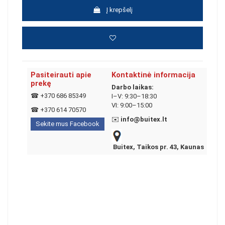
Į krepšelį
Pasiteirauti apie
Kontaktinė informacija
prekę
Darbo laikas:
☎
+370 686 85349
I–V: 9:30–18:30
VI: 9:00–15:00
☎
+370 614 70570
✉️
info@buitex.lt
Sekite mus Facebook
Buitex, Taikos pr. 43, Kaunas