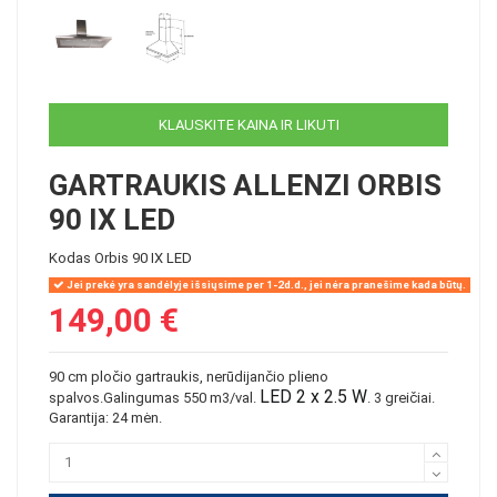
KLAUSKITE KAINA IR LIKUTI
GARTRAUKIS ALLENZI ORBIS
90 IX LED
Kodas
Orbis 90 IX LED
Jei prekė yra sandėlyje išsiųsime per 1-2d.d., jei nėra pranešime kada būtų.
149,00 €
90 cm pločio gartraukis, nerūdijančio plieno
LED 2 x 2.5 W
spalvos.Galingumas 550 m3/val.
. 3 greičiai.
Garantija: 24 mėn.