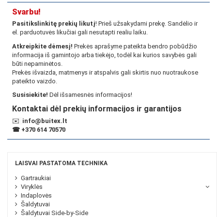
Svarbu!
Pasitikslinkitę prekių likutį
! Prieš užsakydami prekę. Sandėlio ir
el. parduotuvės likučiai gali nesutapti realiu laiku.
Atkreipkite dėmesį!
Prekės aprašyme pateikta bendro pobūdžio
informacija iš gamintojo arba tiekėjo, todėl kai kurios savybės gali
būti nepaminėtos.
Prekės išvaizda, matmenys ir atspalvis gali skirtis nuo nuotraukose
pateikto vaizdo.
Susisiekite!
Dėl išsamesnės informacijos!
Kontaktai dėl prekių informacijos ir garantijos
✉️
info@buitex.lt
☎
+370 614 70570
LAISVAI PASTATOMA TECHNIKA
Gartraukiai
Viryklės
Indaplovės
Šaldytuvai
Šaldytuvai Side-by-Side