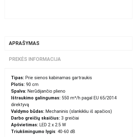
APRAŠYMAS
PREKĖS INFORMACIJA
Tipas:
Prie sienos kabinamas gartraukis
Plotis:
90 cm
Spalva:
Nerūdijančio plieno
Ištraukimo galingumas:
550 m³/h pagal EU 65/2014
direktyvą
Valdymo būdas:
Mechaninis (slankikliu iš apačios)
Darbo greičių skaičius:
3 greičiai
Apšvietimas:
LED 2 x 2.5 W
Triukšmingumo lygis
: 40-60 dB