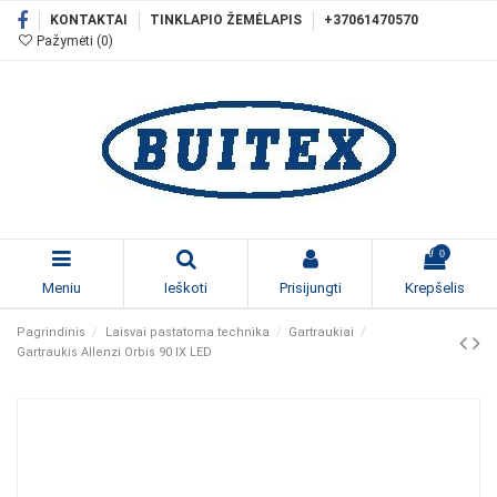
KONTAKTAI
TINKLAPIO ŽEMĖLAPIS
+37061470570
Pažymėti (
0
)
0
Meniu
Ieškoti
Prisijungti
Krepšelis
Pagrindinis
Laisvai pastatoma technika
Gartraukiai
Gartraukis Allenzi Orbis 90 IX LED