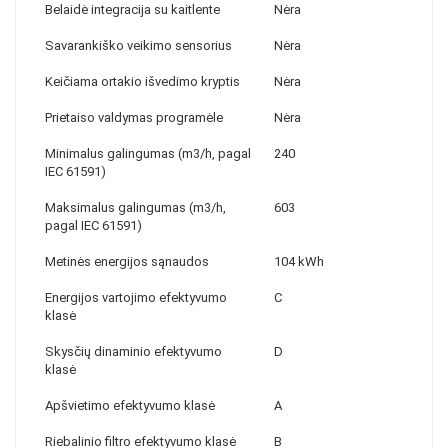
Belaidė integracija su kaitlente
Nėra
Savarankiško veikimo sensorius
Nėra
Keičiama ortakio išvedimo kryptis
Nėra
Prietaiso valdymas programėle
Nėra
Minimalus galingumas (m3/h, pagal
240
IEC 61591)
Maksimalus galingumas (m3/h,
603
pagal IEC 61591)
Metinės energijos sąnaudos
104 kWh
Energijos vartojimo efektyvumo
C
klasė
Skysčių dinaminio efektyvumo
D
klasė
Apšvietimo efektyvumo klasė
A
Riebalinio filtro efektyvumo klasė
B