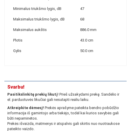
Minimalus triukšmo lygis, dB
47
Maksimalus triukšmo lygis, dB
68
Maksimalus aukštis
886.0 mm
Plotis
43.0 cm
Gylis
50.0 cm
Svarbu!
Pasitikslinkitę prekių likutį
! Prieš užsakydami prekę. Sandėlio ir
el. parduotuvės likučiai gali nesutapti realiu laiku.
Atkreipkite dėmesį!
Prekės aprašyme pateikta bendro pobūdžio
informacija iš gamintojo arba tiekėjo, todėl kai kurios savybės gali
būti nepaminėtos.
Prekės išvaizda, matmenys ir atspalvis gali skirtis nuo nuotraukose
pateikto vaizdo.