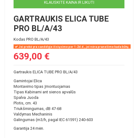
KLAUSKITE KAINA IR LIKUTI
GARTRAUKIS ELICA TUBE
PRO BL/A/43
Kodas
PRO BL/A/43
Jei prekė yra sandėlyje išsiųsime per 1-2d.d., jei nėra pranešime kada būtų.
639,00 €
Gartraukis ELICA TUBE PRO BL/A/43
Gamintojai Elica
Montavimo tipas Įmontuojamas
Tipas Kabinami ant sienos apvalūs
Spalva Juoda
Plotis, cm. 43
Triukšmingumas, dB 47-68
Valdymas Mechaninis
Galingumas (m3/h, pagal IEC 61591) 240-603
Garantija 24 mėn.