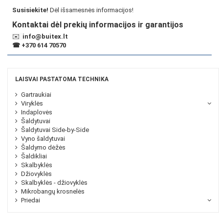
Susisiekite!
Dėl išsamesnės informacijos!
Kontaktai dėl prekių informacijos ir garantijos
✉️
info@buitex.lt
☎
+370 614 70570
LAISVAI PASTATOMA TECHNIKA
Gartraukiai
Viryklės
Indaplovės
Šaldytuvai
Šaldytuvai Side-by-Side
Vyno šaldytuvai
Šaldymo dėžės
Šaldikliai
Skalbyklės
Džiovyklės
Skalbyklės - džiovyklės
Mikrobangų krosnelės
Priedai