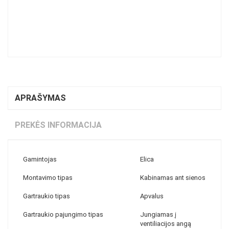
APRAŠYMAS
PREKĖS INFORMACIJA
Gamintojas
Elica
Montavimo tipas
Kabinamas ant sienos
Gartraukio tipas
Apvalus
Gartraukio pajungimo tipas
Jungiamas į
ventiliacijos angą