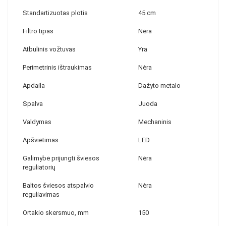
Standartizuotas plotis
45 cm
Filtro tipas
Nėra
Atbulinis vožtuvas
Yra
Perimetrinis ištraukimas
Nėra
Apdaila
Dažyto metalo
Spalva
Juoda
Valdymas
Mechaninis
Apšvietimas
LED
Galimybė prijungti šviesos
Nėra
reguliatorių
Baltos šviesos atspalvio
Nėra
reguliavimas
Ortakio skersmuo, mm
150