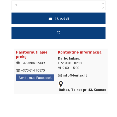
Į krepšelį
Pasiteirauti apie
Kontaktinė informacija
prekę
Darbo laikas:
☎
+370 686 85349
I–V: 9:30–18:30
VI: 9:00–15:00
☎
+370 614 70570
✉️
info@buitex.lt
Sekite mus Facebook
Buitex, Taikos pr. 43, Kaunas