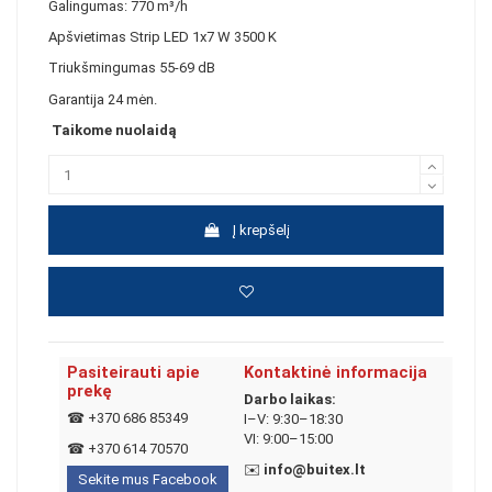
Galingumas: 770 m³/h
Apšvietimas Strip LED 1x7 W 3500 K
Triukšmingumas 55-69 dB
Garantija 24 mėn.
Taikome nuolaidą
Į krepšelį
Pasiteirauti apie
Kontaktinė informacija
prekę
Darbo laikas:
☎
+370 686 85349
I–V: 9:30–18:30
VI: 9:00–15:00
☎
+370 614 70570
✉️
info@buitex.lt
Sekite mus Facebook