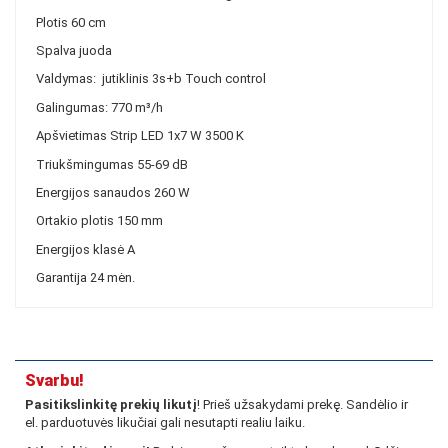
Plotis 60 cm
Spalva juoda
Valdymas: jutiklinis 3s+b Touch control
Galingumas: 770 m³/h
Apšvietimas Strip LED 1x7 W 3500 K
Triukšmingumas 55-69 dB
Energijos sanaudos 260 W
Ortakio plotis 150 mm
Energijos klasė A
Garantija 24 mėn.
Svarbu!
Pasitikslinkitę prekių likutį
! Prieš užsakydami prekę. Sandėlio ir
el. parduotuvės likučiai gali nesutapti realiu laiku.