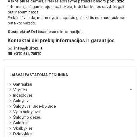
Atkreipkite dėmesį!
Prekės aprašyme pateikta bendro pobūdžio
informacija iš gamintojo arba tiekėjo, todėl kai kurios savybės gali
būti nepaminėtos.
Prekės išvaizda, matmenys ir atspalvis gali skirtis nuo nuotraukose
pateikto vaizdo.
Susisiekite!
Dėl išsamesnės informacijos!
Kontaktai dėl prekių informacijos ir garantijos
✉️
info@buitex.lt
☎
+370 614 70570
LAISVAI PASTATOMA TECHNIKA
Gartraukiai
Viryklės
Indaplovės
Šaldytuvai
Šaldytuvai Side-by-Side
Vyno šaldytuvai
Šaldymo dėžės
Šaldikliai
Skalbyklės
Džiovyklės