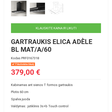
KLAUSKITE KAINA IR LIKUTI
GARTRAUKIS ELICA ADÈLE
BL MAT/A/60
Kodas
PRF0167318
Tikslinkite likutį
379,00 €
Kabinamas ant sienos T formos gartraukis
Plotis 60 cm
Spalva juoda
Valdymas: jutiklinis 3s+b Touch control