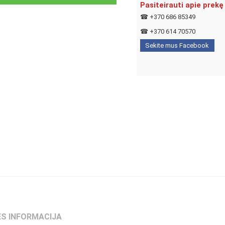
Pasiteirauti apie prekę
☎
+370 686 85349
☎
+370 614 70570
Sekite mus Facebook
S INFORMACIJA