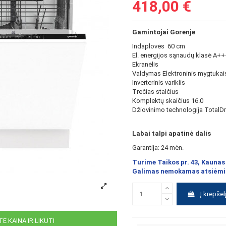
418,00 €
Gamintojai Gorenje
Indaplovės 60 cm
El. energijos sąnaudų klasė A+
Ekranėlis
Valdymas Elektroninis mygtukai
Inverterinis variklis
Trečias stalčius
Komplektų skaičius 16.0
Džiovinimo technologija TotalD
Labai talpi apatinė dalis
Garantija: 24 mėn.
Turime Taikos pr. 43, Kaunas
Galimas nemokamas atsiėmi
Į krepšel
E KAINA IR LIKUTI