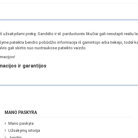
ieš užsakydami prekę. Sandėlio ir el. parduotuvės likučiai gali nesutapti realiu la
yme pateikta bendro pobūdžio informacija iš gamintojo arba tiekėjo, todėl ka
lvis gali skirtis nuo nuotraukose pateikto vaizdo.
macijos!
macijos ir garantijos
MANO PASKYRA
Mano paskyra
Užsakymų istorija
Jungtis