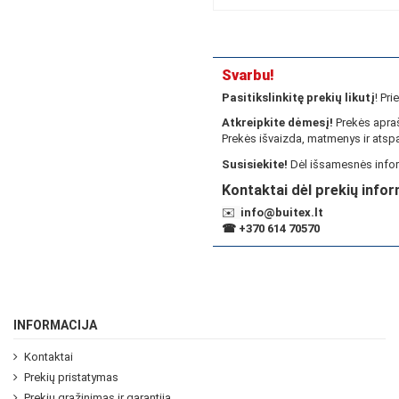
Svarbu!
Pasitikslinkitę prekių likutį
! Pr
Atkreipkite dėmesį!
Prekės apraš
Prekės išvaizda, matmenys ir atspa
Susisiekite!
Dėl išsamesnės infor
Kontaktai dėl prekių infor
✉️
info@buitex.lt
☎
+370 614 70570
INFORMACIJA
Kontaktai
Prekių pristatymas
Prekių grąžinimas ir garantija