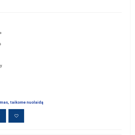
++
s
ry
mas, taikome nuolaidą
į