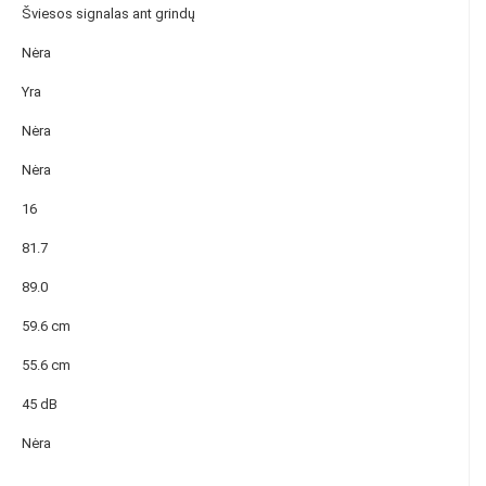
Šviesos signalas ant grindų
Nėra
Yra
Nėra
Nėra
16
81.7
89.0
59.6 cm
55.6 cm
45 dB
Nėra