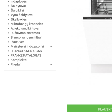
Indaplovės
Šaldytuvai
Šaldikliai
Vyno šaldytuvai
Skalbyklės
Mikrobangų krosnelės
Atliekų smulkintuvai
Rūšiavimo sistemos
Blanco vandens filtrai
Plautuvės
Maišytuvai ir dozatoriai
BLANCO KATALOGAS
FRANKE KATALOGAS
Komplektai
Priedai
KLAUSKIT