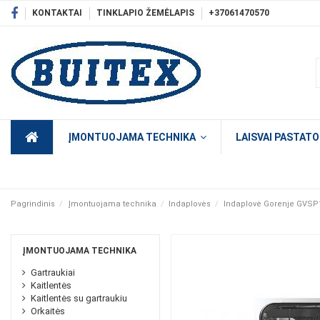
KONTAKTAI
TINKLAPIO ŽEMĖLAPIS
+37061470570
ĮMONTUOJAMA TECHNIKA
LAISVAI PASTAT
Pagrindinis
Įmontuojama technika
Indaplovės
Indaplovė Gorenje GVSP
ĮMONTUOJAMA TECHNIKA
Gartraukiai
Kaitlentės
Kaitlentės su gartraukiu
Orkaitės