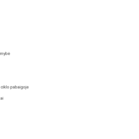
limybė
 ciklo pabaigoje
ai