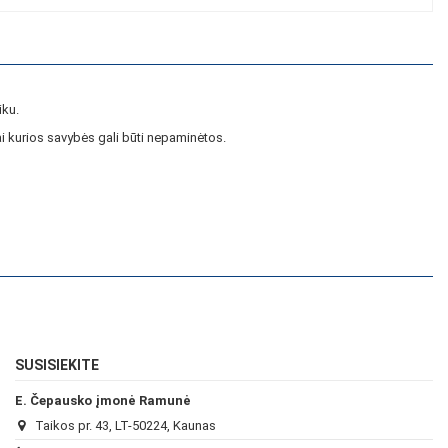
iku.
i kurios savybės gali būti nepaminėtos.
SUSISIEKITE
E. Čepausko įmonė Ramunė
Taikos pr. 43, LT-50224, Kaunas