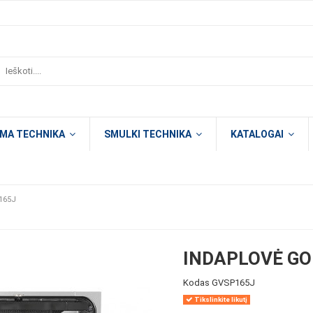
OMA TECHNIKA
SMULKI TECHNIKA
KATALOGAI
165J
INDAPLOVĖ GO
Kodas
GVSP165J
Tikslinkite likutį