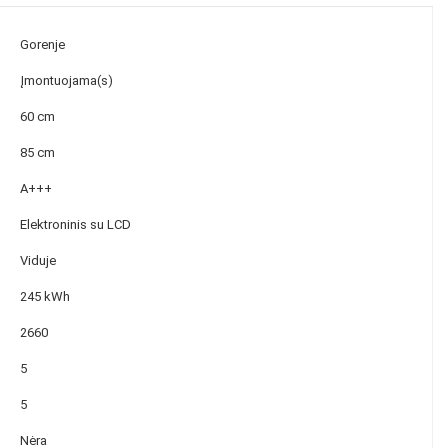
Gorenje
Įmontuojama(s)
60 cm
85 cm
A+++
Elektroninis su LCD
Viduje
245 kWh
2660
5
5
Nėra