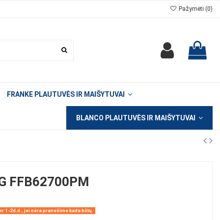
Pažymėti (
0
)
FRANKE PLAUTUVĖS IR MAIŠYTUVAI
BLANCO PLAUTUVĖS IR MAIŠYTUVAI
G FFB62700PM
r 1-2d.d., jei nėra pranešime kada būtų.