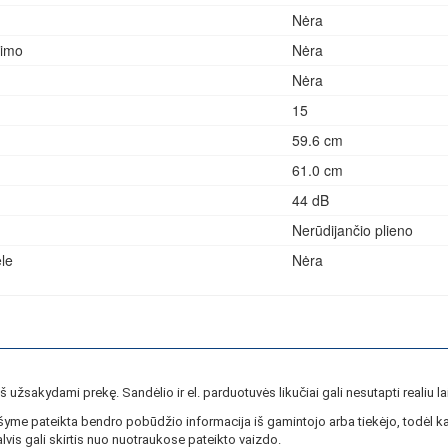
Nėra
jimo
Nėra
Nėra
15
59.6 cm
61.0 cm
44 dB
Nerūdijančio plieno
le
Nėra
ieš užsakydami prekę. Sandėlio ir el. parduotuvės likučiai gali nesutapti realiu la
yme pateikta bendro pobūdžio informacija iš gamintojo arba tiekėjo, todėl ka
lvis gali skirtis nuo nuotraukose pateikto vaizdo.