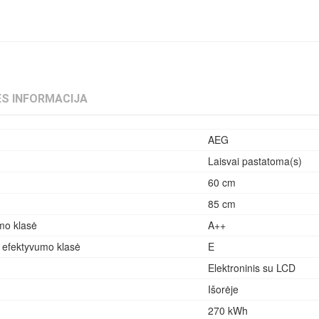
S INFORMACIJA
AEG
Laisvai pastatoma(s)
60 cm
85 cm
mo klasė
A++
 efektyvumo klasė
E
Elektroninis su LCD
Išorėje
270 kWh