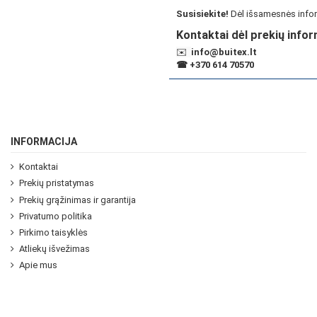
Susisiekite!
Dėl išsamesnės infor
Kontaktai dėl prekių infor
✉️
info@buitex.lt
☎
+370 614 70570
INFORMACIJA
Kontaktai
Prekių pristatymas
Prekių grąžinimas ir garantija
Privatumo politika
Pirkimo taisyklės
Atliekų išvežimas
Apie mus