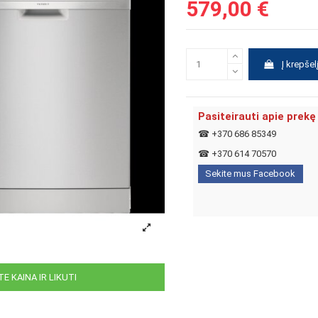
579,00 €
Į krepšel
Pasiteirauti apie prekę
☎
+370 686 85349
☎
+370 614 70570
Sekite mus Facebook
E KAINA IR LIKUTI