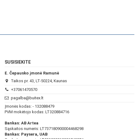
SUSISIEKITE
E. Čepausko įmonė Ramunė
Taikos pr. 43, LT-50224, Kaunas
+37061470570
pagalba@buitex.lt
Įmonės kodas: - 132088479
PVM mokėtojo kodas: LT320884716
Bankas: AB Artea
Sąskaitos numeris: LT737180900004468298
Bankas: Paysera, UAB