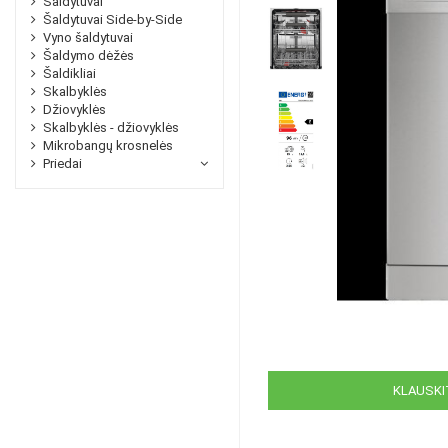
Šaldytuvai
Šaldytuvai Side-by-Side
Vyno šaldytuvai
Šaldymo dėžės
Šaldikliai
Skalbyklės
Džiovyklės
Skalbyklės - džiovyklės
Mikrobangų krosnelės
Priedai
KLAUSKIT