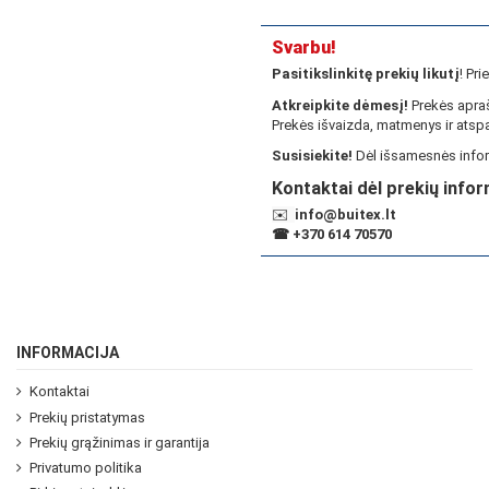
Svarbu!
Pasitikslinkitę prekių likutį
! Pr
Atkreipkite dėmesį!
Prekės apraš
Prekės išvaizda, matmenys ir atspa
Susisiekite!
Dėl išsamesnės infor
Kontaktai dėl prekių infor
✉️
info@buitex.lt
☎
+370 614 70570
INFORMACIJA
Kontaktai
Prekių pristatymas
Prekių grąžinimas ir garantija
Privatumo politika