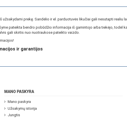
ieš užsakydami prekę. Sandėlio ir el. parduotuvės likučiai gali nesutapti realiu la
yme pateikta bendro pobūdžio informacija iš gamintojo arba tiekėjo, todėl ka
lvis gali skirtis nuo nuotraukose pateikto vaizdo.
macijos!
macijos ir garantijos
MANO PASKYRA
Mano paskyra
Užsakymų istorija
Jungtis