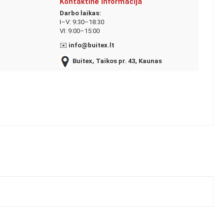
Kontaktinė informacija
Darbo laikas:
I–V: 9:30–18:30
VI: 9:00–15:00
✉️
info@buitex.lt
Buitex, Taikos pr. 43, Kaunas