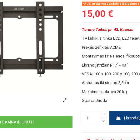
Jei prekė yra sandėlyje išsiųsime pe
15,00 €
Turime Taikos pr. 43, Kaunas
TV laikiklis, tinka LCD, LED tele
Prekės ženklas ACME
Montavimas Prie sienos, fiksuot
Ekrano įstrižainė 17" - 43 "
VESA: 100 x 100, 200 x 100, 200 
Atstumas iki sienos 2,5cm
Maksimali apkrova 20 kg
Spalva Juoda
Į krepšel
E KAINA IR LIKUTI