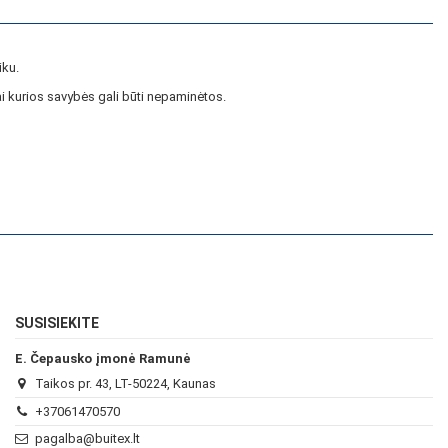
iku.
i kurios savybės gali būti nepaminėtos.
SUSISIEKITE
E. Čepausko įmonė Ramunė
Taikos pr. 43, LT-50224, Kaunas
+37061470570
pagalba@buitex.lt