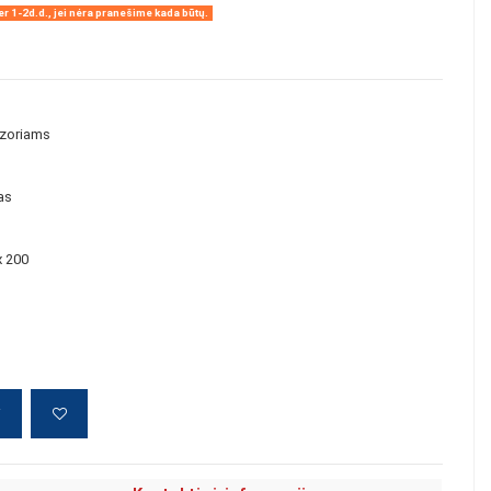
r 1-2d.d., jei nėra pranešime kada būtų.
vizoriams
as
x 200
į