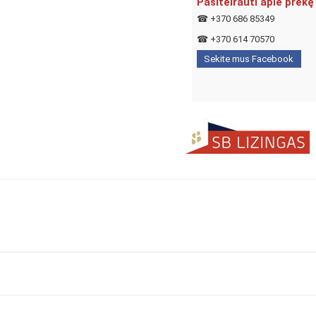
Pasiteirauti apie prekę
☎
+370 686 85349
☎
+370 614 70570
Sekite mus Facebook