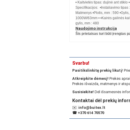
• Kaitvietės tipas: dujinė ant stikl
Specifikacijos: •Instaliavimo tipas 
Matmenys •Plotis, mm : 590 •Gylis
1000W/63mm • •Kairės galinės kai
gylis, mm : 480
Naudojimo instrukcija
Šis prietaisas turi būti įrengtas
Svarbu!
Pasitikslinkitę prekių likutį
! Pr
Atkreipkite dėmesį!
Prekės apraš
Prekės išvaizda, matmenys ir atspa
Susisiekite!
Dėl išsamesnės infor
Kontaktai dėl prekių infor
✉️
info@buitex.lt
☎
+370 614 70570