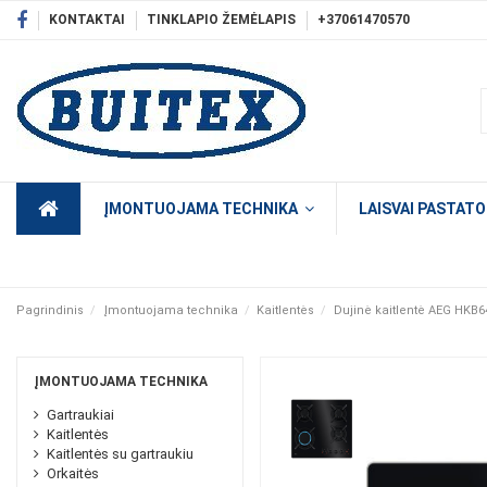
KONTAKTAI
TINKLAPIO ŽEMĖLAPIS
+37061470570
ĮMONTUOJAMA TECHNIKA
LAISVAI PASTAT
Pagrindinis
Įmontuojama technika
Kaitlentės
Dujinė kaitlentė AEG HKB
ĮMONTUOJAMA TECHNIKA
Gartraukiai
Kaitlentės
Kaitlentės su gartraukiu
Orkaitės