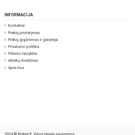
INFORMACIJA
Kontaktai
Prekių pristatymas
Prekių grąžinimas ir garantija
Privatumo politika
Pirkimo taisyklės
Atliekų išvežimas
Apie mus
2014 © Buitex.lt. Visos teisės saugomos.