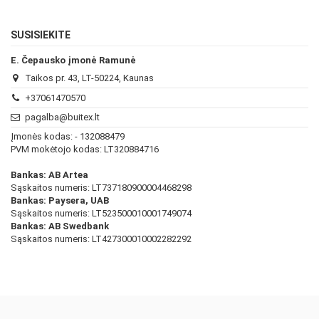
SUSISIEKITE
E. Čepausko įmonė Ramunė
Taikos pr. 43, LT-50224, Kaunas
+37061470570
pagalba@buitex.lt
Įmonės kodas: - 132088479
PVM mokėtojo kodas: LT320884716
Bankas: AB Artea
Sąskaitos numeris: LT737180900004468298
Bankas: Paysera, UAB
Sąskaitos numeris: LT523500010001749074
Bankas: AB Swedbank
Sąskaitos numeris: LT427300010002282292