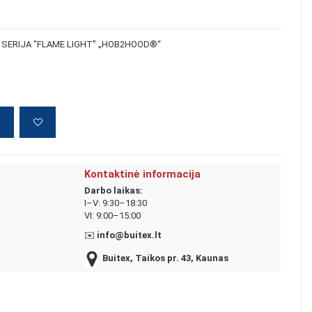
0 SERIJA "FLAME LIGHT" „HOB2HOOD®“
į
Kontaktinė informacija
Darbo laikas:
I–V: 9:30–18:30
VI: 9:00–15:00
✉️
info@buitex.lt
Buitex, Taikos pr. 43, Kaunas