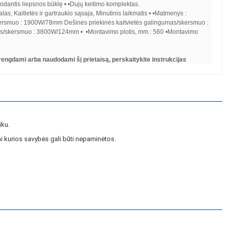
, rodantis liepsnos būklę • •Dujų keitimo komplektas.
alas, Kaitletės ir gartraukio sąsaja, Minutinis laikmatis • •Matmenys :
/skersmuo : 1900W/78mm Dešinės priekinės kaitvietės galingumas/skersmuo :
mas/skersmuo : 3800W/124mm • •Montavimo plotis, mm : 560 •Montavimo
 įrengdami arba naudodami šį prietaisą, perskaitykite instrukcijas
iku.
i kurios savybės gali būti nepaminėtos.