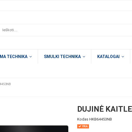
OMA TECHNIKA
SMULKI TECHNIKA
KATALOGAI
64453NB
DUJINĖ KAITL
Kodas
HKB64453NB
YRA