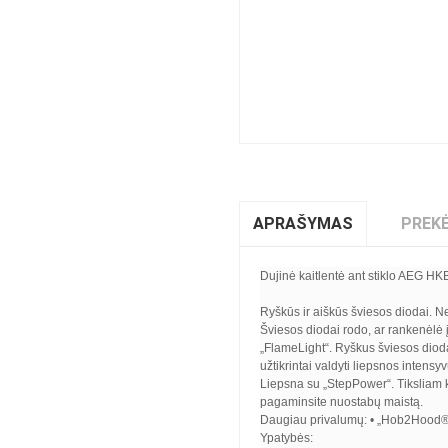
APRAŠYMAS
PREKĖ
Dujinė kaitlentė ant stiklo AEG 
Ryškūs ir aiškūs šviesos diodai. Ne
Šviesos diodai rodo, ar rankenėlė įjun
„FlameLight“. Ryškus šviesos diodas
užtikrintai valdyti liepsnos intens
Liepsna su „StepPower“. Tiksliam ka
pagaminsite nuostabų maistą.
Daugiau privalumų: • „Hob2Hood®“ - 
Ypatybės: