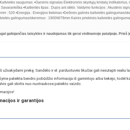
o •Kaitvietės saugumas: •Garsinis signalas Elektroninis skystųjų kristalų indikatorius
: Savarankiška •Kaitlentės tipas : Dujos ant stiklo. Valdymo funkcijos : Akustinis sign
, mm : 520 •Energija : Energijos tiekimas •Dešinės galinės kaitvietės galingumas
tvietės galingumas/skersmuo : 1900W/78mm Kairės priekinės kaitvietės galingu
 pagal galiojančias taisykles ir naudojamas tik gerai vėdinamoje patalpoje. Prieš
ieš užsakydami prekę. Sandėlio ir el. parduotuvės likučiai gali nesutapti realiu la
yme pateikta bendro pobūdžio informacija iš gamintojo arba tiekėjo, todėl ka
lvis gali skirtis nuo nuotraukose pateikto vaizdo.
macijos!
macijos ir garantijos