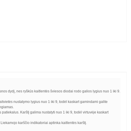
snos dydį, nes ryškūs kaitlentės šviesos diodai rodo galios lygius nuo 1 iki 9.
aitvietės nustatymo lygius nuo 1 iki 9, todėl kaskart gamindami galite
ungiamas.
atiekalus. Karštį galima nustatyti nuo 1 iki 9, todėl virtuvėje kaskart
Liekamojo karščio indikatoriai aptinka kaitlentės karštį.