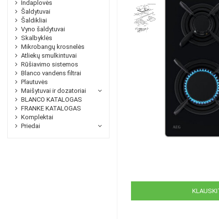
Indaplovės
Šaldytuvai
Šaldikliai
Vyno šaldytuvai
Skalbyklės
Mikrobangų krosnelės
Atliekų smulkintuvai
Rūšiavimo sistemos
Blanco vandens filtrai
Plautuvės
Maišytuvai ir dozatoriai
BLANCO KATALOGAS
FRANKE KATALOGAS
Komplektai
Priedai
KLAUSKIT