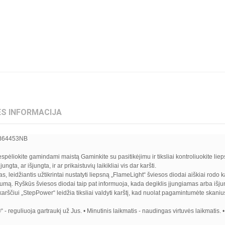
S INFORMACIJA
HKB64453NB
spėliokite gamindami maistą Gaminkite su pasitikėjimu ir tiksliai kontroliuokite liep
gta, ar išjungta, ir ar prikaistuvių laikikliai vis dar karšti.
, leidžiantis užtikrintai nustatyti liepsną „FlameLight“ šviesos diodai aiškiai rodo k
yvumą. Ryškūs šviesos diodai taip pat informuoja, kada degiklis įjungiamas arba išj
rščiui „StepPower“ leidžia tiksliai valdyti karštį, kad nuolat pagamintumėte skanius p
reguliuoja gartraukį už Jus. • Minutinis laikmatis - naudingas virtuvės laikmatis. • 