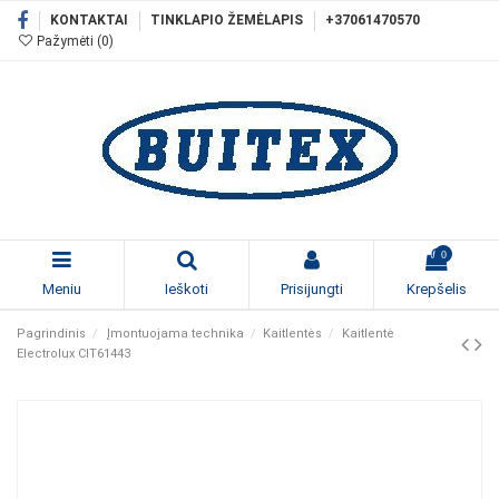
KONTAKTAI
TINKLAPIO ŽEMĖLAPIS
+37061470570
Pažymėti (
0
)
0
Meniu
Ieškoti
Prisijungti
Krepšelis
Pagrindinis
Įmontuojama technika
Kaitlentės
Kaitlentė
Electrolux CIT61443