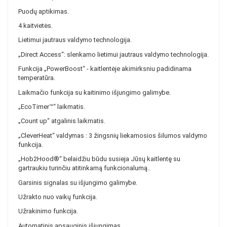
Puodų aptikimas.
4 kaitvietės.
Lietimui jautraus valdymo technologija.
„Direct Access“: slenkamo lietimui jautraus valdymo technologija.
Funkcija „PowerBoost“ - kaitlentėje akimirksniu padidinama
temperatūra.
Laikmačio funkcija su kaitinimo išjungimo galimybe.
„EcoTimer™“ laikmatis.
„Count up“ atgalinis laikmatis.
„CleverHeat“ valdymas : 3 žingsnių liekamosios šilumos valdymo
funkcija.
„Hob2Hood®“ belaidžiu būdu susieja Jūsų kaitlentę su
gartraukiu turinčiu atitinkamą funkcionalumą..
Garsinis signalas su išjungimo galimybe.
Užrakto nuo vaikų funkcija.
Užrakinimo funkcija.
Automatinis apsauginis išjungimas.