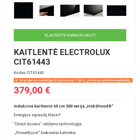
KLAUSKITE KAINA IR LIKUTI
KAITLENTĖ ELECTROLUX
CIT61443
Kodas
CIT61443
Jei prekė yra sandėlyje išsiųsime per 1-2d.d., jei nėra pranešime kada būtų.
379,00 €
Indukcinė kaitlentė 60 cm 300 serija „Hob2Hood®“
Energijos sąnaudų klasė F
"Direct Access" valdymo technologija
„PowerBoost“ kiekvienai kaitvietei