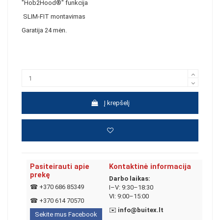
"Hob2Hood®" funkcija
SLIM-FIT montavimas
Garatija 24 mėn.
Į krepšelį
Pasiteirauti apie
Kontaktinė informacija
prekę
Darbo laikas:
☎
+370 686 85349
I–V: 9:30–18:30
VI: 9:00–15:00
☎
+370 614 70570
✉️
info@buitex.lt
Sekite mus Facebook