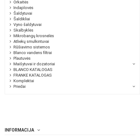
Orkaitės
Indaplovės
Šaldytuvai
Šaldikliai
Vyno šaldytuvai
Skalbyklės
Mikrobangų krosnelės
Atliekų smulkintuvai
Rūšiavimo sistemos
Blanco vandens filtrai
Plautuvės
Maišytuvai ir dozatoriai
BLANCO KATALOGAS
FRANKE KATALOGAS
Komplektai
Priedai
INFORMACIJA