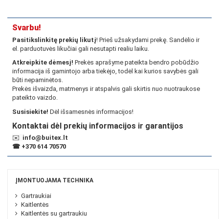
Svarbu!
Pasitikslinkitę prekių likutį
! Prieš užsakydami prekę. Sandėlio ir
el. parduotuvės likučiai gali nesutapti realiu laiku.
Atkreipkite dėmesį!
Prekės aprašyme pateikta bendro pobūdžio
informacija iš gamintojo arba tiekėjo, todėl kai kurios savybės gali
būti nepaminėtos.
Prekės išvaizda, matmenys ir atspalvis gali skirtis nuo nuotraukose
pateikto vaizdo.
Susisiekite!
Dėl išsamesnės informacijos!
Kontaktai dėl prekių informacijos ir garantijos
✉️
info@buitex.lt
☎
+370 614 70570
ĮMONTUOJAMA TECHNIKA
Gartraukiai
Kaitlentės
Kaitlentės su gartraukiu