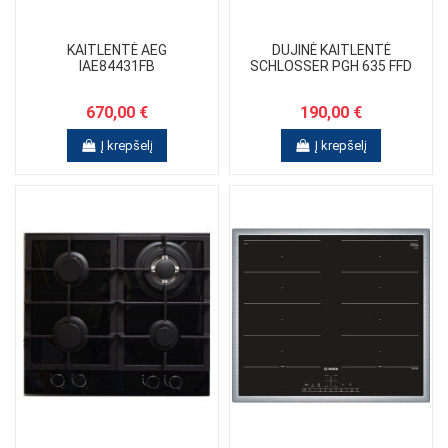
KAITLENTĖ AEG
DUJINĖ KAITLENTĖ
IAE84431FB
SCHLOSSER PGH 635 FFD
670,00 €
190,00 €
Į krepšelį
Į krepšelį