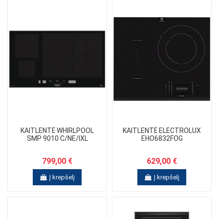
KAITLENTĖ WHIRLPOOL
KAITLENTĖ ELECTROLUX
SMP 9010 C/NE/IXL
EHO6832FOG
799,00 €
629,00 €
Į krepšelį
Į krepšelį