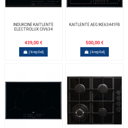
INDUKCINĖ KAITLENTĖ
KAITLENTĖ AEG IKE63441FB
ELECTROLUX CIV634
439,00 €
500,00 €
Į krepšelį
Į krepšelį