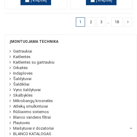
Į krepšelį
Į krepšelį
1
2
3
…
18
ĮMONTUOJAMA TECHNIKA
Gartraukiai
Kaitlentės
Kaitlentės su gartraukiu
Orkaitės
Indaplovės
Šaldytuvai
Šaldikliai
Vyno šaldytuvai
Skalbyklės
Mikrobangų krosnelės
Atliekų smulkintuvai
Rūšiavimo sistemos
Blanco vandens filtrai
Plautuvės
Maišytuvai ir dozatoriai
BLANCO KATALOGAS