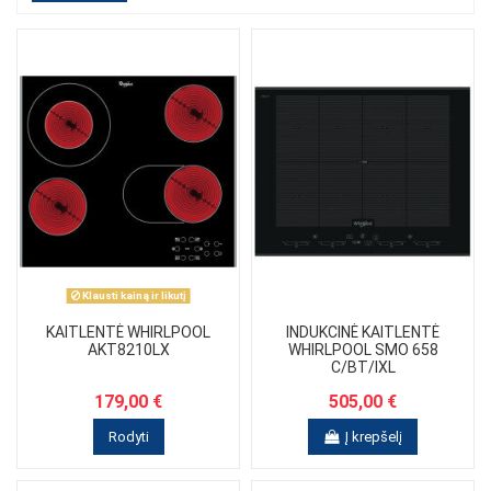
Klausti kainą ir likutį
KAITLENTĖ WHIRLPOOL
INDUKCINĖ KAITLENTĖ
AKT8210LX
WHIRLPOOL SMO 658
C/BT/IXL
179,00 €
505,00 €
Rodyti
Į krepšelį