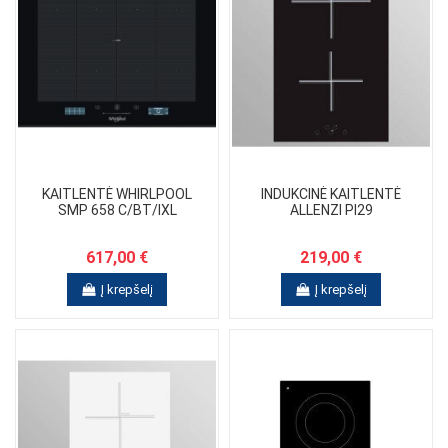
KAITLENTĖ WHIRLPOOL
INDUKCINĖ KAITLENTĖ
SMP 658 C/BT/IXL
ALLENZI PI29
617,00 €
219,00 €
Į krepšelį
Į krepšelį