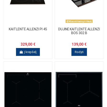
Klausti kainą ir likutį
KAITLENTĖ ALLENZI PI 45
DUJINĖ KAITLENTĖ ALLENZI
BOS 302 B
329,00 €
139,00 €
Į krepšelį
Rodyti