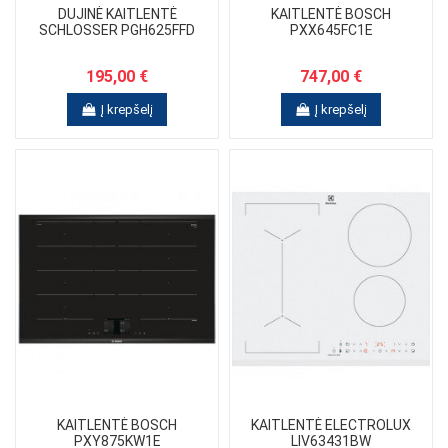
DUJINĖ KAITLENTĖ
KAITLENTĖ BOSCH
SCHLOSSER PGH625FFD
PXX645FC1E
195,00 €
747,00 €
Į krepšelį
Į krepšelį
KAITLENTĖ BOSCH
KAITLENTĖ ELECTROLUX
PXY875KW1E
LIV63431BW