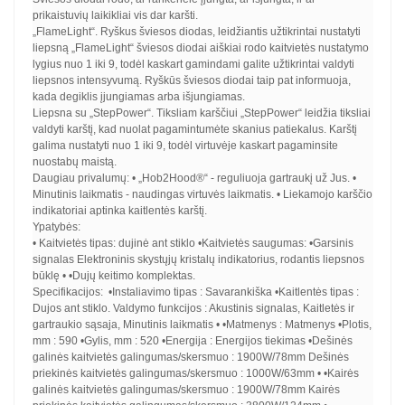
prikaistuvių laikikliai vis dar karšti.
„FlameLight“. Ryškus šviesos diodas, leidžiantis užtikrintai nustatyti
liepsną „FlameLight“ šviesos diodai aiškiai rodo kaitvietės nustatymo
lygius nuo 1 iki 9, todėl kaskart gamindami galite užtikrintai valdyti
liepsnos intensyvumą. Ryškūs šviesos diodai taip pat informuoja,
kada degiklis įjungiamas arba išjungiamas.
Liepsna su „StepPower“. Tiksliam karščiui „StepPower“ leidžia tiksliai
valdyti karštį, kad nuolat pagamintumėte skanius patiekalus. Karštį
galima nustatyti nuo 1 iki 9, todėl virtuvėje kaskart pagaminsite
nuostabų maistą.
Daugiau privalumų: • „Hob2Hood®“ - reguliuoja gartraukį už Jus. •
Minutinis laikmatis - naudingas virtuvės laikmatis. • Liekamojo karščio
indikatoriai aptinka kaitlentės karštį.
Ypatybės:
• Kaitvietės tipas: dujinė ant stiklo •Kaitvietės saugumas: •Garsinis
signalas Elektroninis skystųjų kristalų indikatorius, rodantis liepsnos
būklę • •Dujų keitimo komplektas.
Specifikacijos: •Instaliavimo tipas : Savarankiška •Kaitlentės tipas :
Dujos ant stiklo. Valdymo funkcijos : Akustinis signalas, Kaitletės ir
gartraukio sąsaja, Minutinis laikmatis • •Matmenys : Matmenys •Plotis,
mm : 590 •Gylis, mm : 520 •Energija : Energijos tiekimas •Dešinės
galinės kaitvietės galingumas/skersmuo : 1900W/78mm Dešinės
priekinės kaitvietės galingumas/skersmuo : 1000W/63mm • •Kairės
galinės kaitvietės galingumas/skersmuo : 1900W/78mm Kairės