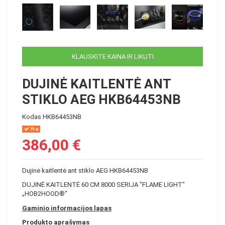
KLAUSKITE KAINA IR LIKUTI
DUJINĖ KAITLENTĖ ANT
STIKLO AEG HKB64453NB
Kodas
HKB64453NB
Yra
386,00 €
Dujinė kaitlentė ant stiklo AEG HKB64453NB
DUJINĖ KAITLENTĖ 60 CM 8000 SERIJA "FLAME LIGHT"
„HOB2HOOD®“
Gaminio informacijos lapas
Produkto aprašymas