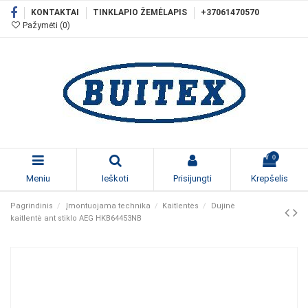
KONTAKTAI
TINKLAPIO ŽEMĖLAPIS
+37061470570
Pažymėti (
0
)
0
Meniu
Ieškoti
Prisijungti
Krepšelis
Pagrindinis
Įmontuojama technika
Kaitlentės
Dujinė
kaitlentė ant stiklo AEG HKB64453NB