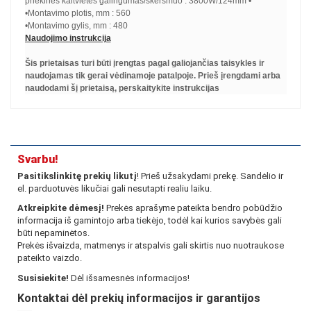
priekinės kaitvietės galingumas/skersmuo : 3800W/124mm •
•Montavimo plotis, mm : 560
•Montavimo gylis, mm : 480
Naudojimo instrukcija
Šis prietaisas turi būti įrengtas pagal galiojančias taisykles ir
naudojamas tik gerai vėdinamoje patalpoje. Prieš įrengdami arba
naudodami šį prietaisą, perskaitykite instrukcijas
Svarbu!
Pasitikslinkitę prekių likutį
! Prieš užsakydami prekę. Sandėlio ir
el. parduotuvės likučiai gali nesutapti realiu laiku.
Atkreipkite dėmesį!
Prekės aprašyme pateikta bendro pobūdžio
informacija iš gamintojo arba tiekėjo, todėl kai kurios savybės gali
būti nepaminėtos.
Prekės išvaizda, matmenys ir atspalvis gali skirtis nuo nuotraukose
pateikto vaizdo.
Susisiekite!
Dėl išsamesnės informacijos!
Kontaktai dėl prekių informacijos ir garantijos