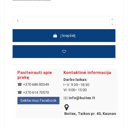
Į krepšelį
Pasiteirauti apie
Kontaktinė informacija
prekę
Darbo laikas:
☎
+370 686 85349
I–V: 9:30–18:30
VI: 9:00–15:00
☎
+370 614 70570
✉️
info@buitex.lt
Sekite mus Facebook
Buitex, Taikos pr. 43, Kaunas