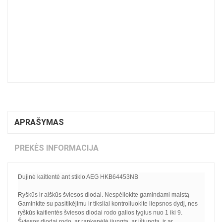
APRAŠYMAS
PREKĖS INFORMACIJA
Dujinė kaitlentė ant stiklo AEG HKB64453NB
Ryškūs ir aiškūs šviesos diodai. Nespėliokite gamindami maistą
Gaminkite su pasitikėjimu ir tiksliai kontroliuokite liepsnos dydį, nes
ryškūs kaitlentės šviesos diodai rodo galios lygius nuo 1 iki 9.
Šviesos diodai rodo, ar rankenėlė įjungta, ar išjungta, ir ar