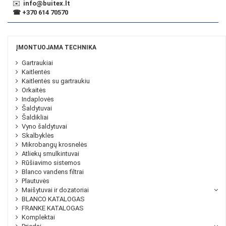
✉️
info@buitex.lt
☎
+370 614 70570
ĮMONTUOJAMA TECHNIKA
Gartraukiai
Kaitlentės
Kaitlentės su gartraukiu
Orkaitės
Indaplovės
Šaldytuvai
Šaldikliai
Vyno šaldytuvai
Skalbyklės
Mikrobangų krosnelės
Atliekų smulkintuvai
Rūšiavimo sistemos
Blanco vandens filtrai
Plautuvės
Maišytuvai ir dozatoriai
BLANCO KATALOGAS
FRANKE KATALOGAS
Komplektai