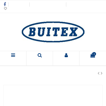
KONTAKTAI
TINKLAPIO ŽEMĖLAPIS
+37061470570
Pažymėti (
0
)
0
Meniu
Ieškoti
Prisijungti
Krepšelis
Pagrindinis
Įmontuojama technika
Kaitlentės
Dujinė kaitlentė
Schlosser PGH 635 FFD