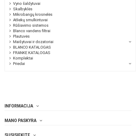
Vyno šaldytuvai
Skalbyklės
Mikrobangų krosnelės
Atliekų smulkintuvai
Rūšiavimo sistemos
Blanco vandens filtrai
Plautuvės
Maišytuvai ir dozatoriai
BLANCO KATALOGAS
FRANKE KATALOGAS
Komplektai
Priedai
INFORMACIJA
MANO PASKYRA
SUSISIEKITE