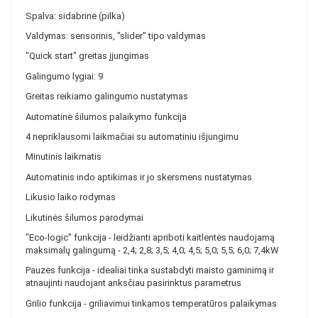
Spalva: sidabrinė (pilka)
Valdymas: sensorinis, "slider" tipo valdymas
"Quick start" greitas įjungimas
Galingumo lygiai: 9
Greitas reikiamo galingumo nustatymas
Automatinė šilumos palaikymo funkcija
4 nepriklausomi laikmačiai su automatiniu išjungimu
Minutinis laikmatis
Automatinis indo aptikimas ir jo skersmens nustatymas
Likusio laiko rodymas
Likutinės šilumos parodymai
"Eco-logic" funkcija - leidžianti apriboti kaitlentės naudojamą
maksimalų galingumą - 2,4; 2,8; 3,5; 4,0; 4,5; 5,0; 5,5; 6,0; 7,4kW
Pauzės funkcija - idealiai tinka sustabdyti maisto gaminimą ir
atnaujinti naudojant anksčiau pasirinktus parametrus
Grilio funkcija - griliavimui tinkamos temperatūros palaikymas