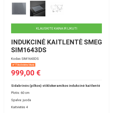
KLAUSKITE KAINA IR LIKUTI
INDUKCINĖ KAITLENTĖ SMEG
SIM1643DS
Kodas
SIM1643DS
Tikslinkite likutį
999,00 €
Sidabrinės (pilkos) stiklokeramikos indukcinė kaitlentė
Plotis: 60 cm
Spalva: juoda
Kaitvietės 4