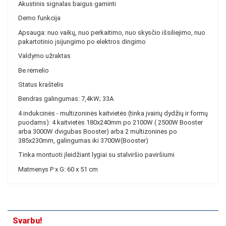
Akustinis signalas baigus gaminti
Demo funkcija
Apsauga: nuo vaikų, nuo perkaitimo, nuo skysčio išsiliejimo, nuo
pakartotinio įsijungimo po elektros dingimo
Valdymo užraktas
Be rėmelio
Status kraštelis
Bendras galingumas: 7,4kW; 33A
4 indukcinės - multizoninės kaitvietės (tinka įvairių dydžių ir formų
puodams): 4 kaitvietės 180x240mm po 2100W ( 2500W Booster
arba 3000W dvigubas Booster) arba 2 multizoninės po
385x230mm, galingumas iki 3700W(Booster)
Tinka montuoti įleidžiant lygiai su stalviršio paviršiumi
Matmenys P x G: 60 x 51 cm
Svarbu!