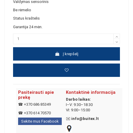
Valdymas sensorinis
Be rėmelio
Status kraštelis
Garantija 24 mėn.
Į krepšelį
Pasiteirauti apie
Kontaktinė informacija
prekę
Darbo laikas:
☎
+370 686 85349
I–V: 9:30–18:30
VI: 9:00–15:00
☎
+370 614 70570
✉️
info@buitex.lt
Sekite mus Facebook