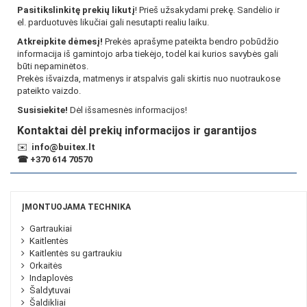
Pasitikslinkitę prekių likutį
! Prieš užsakydami prekę. Sandėlio ir
el. parduotuvės likučiai gali nesutapti realiu laiku.
Atkreipkite dėmesį!
Prekės aprašyme pateikta bendro pobūdžio
informacija iš gamintojo arba tiekėjo, todėl kai kurios savybės gali
būti nepaminėtos.
Prekės išvaizda, matmenys ir atspalvis gali skirtis nuo nuotraukose
pateikto vaizdo.
Susisiekite!
Dėl išsamesnės informacijos!
Kontaktai dėl prekių informacijos ir garantijos
✉️
info@buitex.lt
☎
+370 614 70570
ĮMONTUOJAMA TECHNIKA
Gartraukiai
Kaitlentės
Kaitlentės su gartraukiu
Orkaitės
Indaplovės
Šaldytuvai
Šaldikliai