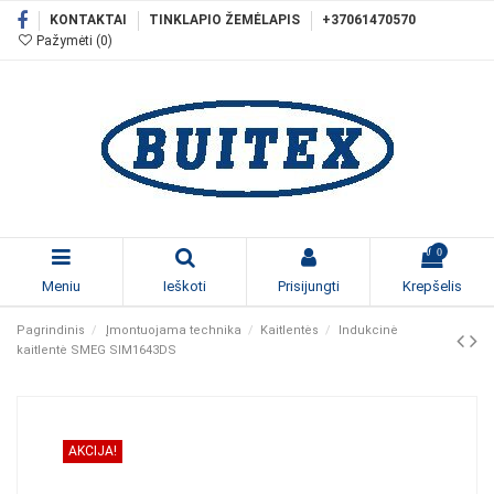
KONTAKTAI
TINKLAPIO ŽEMĖLAPIS
+37061470570
Pažymėti (
0
)
0
Meniu
Ieškoti
Prisijungti
Krepšelis
Pagrindinis
Įmontuojama technika
Kaitlentės
Indukcinė
kaitlentė SMEG SIM1643DS
AKCIJA!