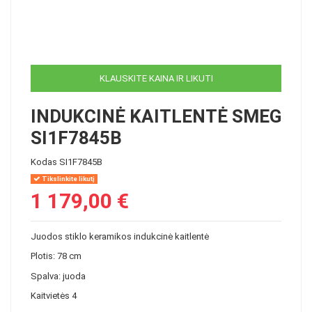
KLAUSKITE KAINA IR LIKUTI
INDUKCINĖ KAITLENTĖ SMEG
SI1F7845B
Kodas
SI1F7845B
Tikslinkite likutį
1 179,00 €
Juodos stiklo keramikos indukcinė kaitlentė
Plotis: 78 cm
Spalva: juoda
Kaitvietės 4