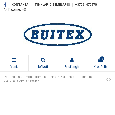
KONTAKTAI
TINKLAPIO ŽEMĖLAPIS
+37061470570
Pažymėti (
0
)
0
Meniu
Ieškoti
Prisijungti
Krepšelis
Pagrindinis
Įmontuojama technika
Kaitlentės
Indukcinė
kaitlentė SMEG SI1F7845B