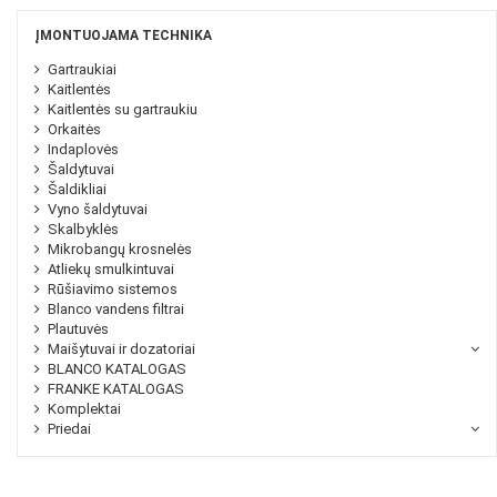
ĮMONTUOJAMA TECHNIKA
Gartraukiai
Kaitlentės
Kaitlentės su gartraukiu
Orkaitės
Indaplovės
Šaldytuvai
Šaldikliai
Vyno šaldytuvai
Skalbyklės
Mikrobangų krosnelės
Atliekų smulkintuvai
Rūšiavimo sistemos
Blanco vandens filtrai
Plautuvės
Maišytuvai ir dozatoriai
BLANCO KATALOGAS
FRANKE KATALOGAS
Komplektai
Priedai