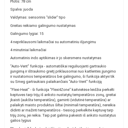
Plotis: 78 cm
Spalva: juoda
Valdymas: sensorinis "slider" tipo
Greitas reikiamo galingumo nustatymas
Galingumo lygiai: 15
4 nepriklausomi laikmačiai su automatiniu išjungimu
4 minutiniai laikmačiai
Automatinis indo aptikimas ir jo skersmens nustatymas
"Auto-Vent" funkcija - automatiškai reguliuojanti gartraukio
įjungimą ir ištraukimo greitį priklausomai nuo kaitlentės įjungimo
ir nustatomos temperatūros bei galingumo, ši funkcija aktyvi tik
su Smeg gartraukiais palaikančiais "Auto-Vent" funkciją
"Flexi-Heat" - ši funkcija "Flexi4Zone" kaitvietėse leidžia perkelti
keptuves tarp trijų iš anksto nustatytų temperatūros zonų, greitai
įkaisti (aukšta temperatūra), gaminti (vidutinė temperatūra) ar
palaikyti maisto produktus šiltai (minimali temperatūra), nereikia
didinti ar mažinti temperatūros - tiesiog perkelkite keptuvę tarp
trijų zonų, jei reikia. Taip pat galima pakeisti iš anksto nustatytus
galios lygius