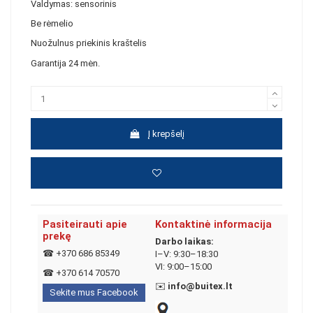
Valdymas: sensorinis
Be rėmelio
Nuožulnus priekinis kraštelis
Garantija 24 mėn.
Į krepšelį
Pasiteirauti apie
Kontaktinė informacija
prekę
Darbo laikas:
☎
+370 686 85349
I–V: 9:30–18:30
VI: 9:00–15:00
☎
+370 614 70570
✉️
info@buitex.lt
Sekite mus Facebook