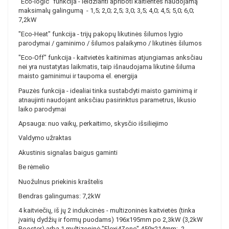
"Eco-logic" funkcija - leidžianti apriboti kaitlentės naudojamą
maksimalų galingumą - 1,5; 2,0; 2,5; 3,0; 3,5; 4,0; 4,5; 5,0; 6,0;
7,2kW
"Eco-Heat" funkcija - trijų pakopų likutinės šilumos lygio
parodymai / gaminimo / šilumos palaikymo / likutinės šilumos
"Eco-Off" funkcija - kaitvietės kaitinimas atjungiamas anksčiau
nei yra nustatytas laikmatis, taip išnaudojama likutinė šiluma
maisto gaminimui ir taupoma el. energija
Pauzės funkcija - idealiai tinka sustabdyti maisto gaminimą ir
atnaujinti naudojant anksčiau pasirinktus parametrus, likusio
laiko parodymai
Apsauga: nuo vaikų, perkaitimo, skysčio išsiliejimo
Valdymo užraktas
Akustinis signalas baigus gaminti
Be rėmelio
Nuožulnus priekinis kraštelis
Bendras galingumas: 7,2kW
4 kaitviečių, iš jų 2 indukcinės - multizoninės kaitvietės (tinka
įvairių dydžių ir formų puodams) 196x195mm po 2,3kW (3,2kW
Booster) arba 1 multizoninė "Flexi4Zone" 459x214mm; 2