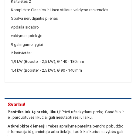
Kaitvietės 2
Komplekte Classica ir Linea stiliaus valdymo rankenėlės
Spalva nerūdijantis plienas
Apdaila sidabro
valdymas priekyje
9 galingumo lygiai
2 kaitvietės:
1,9 kW (Booster - 2,5 kW), Ø 140 - 180 mm
1,4 kW (Booster - 2,5 kW), Ø 90 - 140 mm
Svarbu!
Pasitikslinkitę prekių likutį
! Prieš užsakydami prekę. Sandėlio ir
el. parduotuvės likučiai gali nesutapti realiu laiku.
Atkreipkite dėmesį!
Prekės aprašyme pateikta bendro pobūdžio
informacija iš gamintojo arba tiekėjo, todėl kai kurios savybės gali