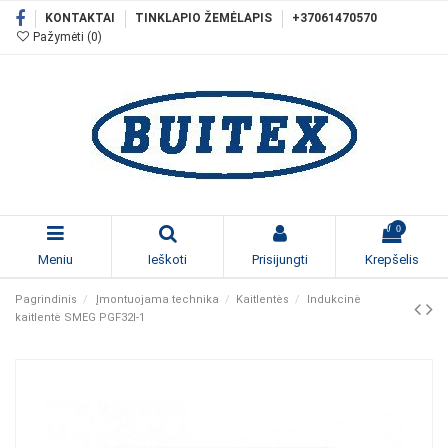
KONTAKTAI
TINKLAPIO ŽEMĖLAPIS
+37061470570
Pažymėti (
0
)
0
Meniu
Ieškoti
Prisijungti
Krepšelis
Pagrindinis
Įmontuojama technika
Kaitlentės
Indukcinė
kaitlentė SMEG PGF32I-1