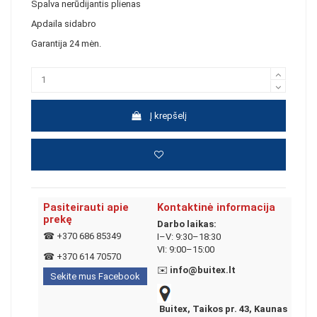
Spalva nerūdijantis plienas
Apdaila sidabro
Garantija 24 mėn.
Į krepšelį
Pasiteirauti apie
Kontaktinė informacija
prekę
Darbo laikas:
☎
+370 686 85349
I–V: 9:30–18:30
VI: 9:00–15:00
☎
+370 614 70570
✉️
info@buitex.lt
Sekite mus Facebook
Buitex, Taikos pr. 43, Kaunas