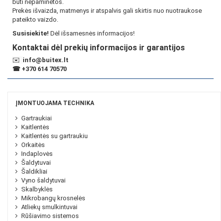
būti nepaminėtos.
Prekės išvaizda, matmenys ir atspalvis gali skirtis nuo nuotraukose
pateikto vaizdo.
Susisiekite!
Dėl išsamesnės informacijos!
Kontaktai dėl prekių informacijos ir garantijos
✉️
info@buitex.lt
☎
+370 614 70570
ĮMONTUOJAMA TECHNIKA
Gartraukiai
Kaitlentės
Kaitlentės su gartraukiu
Orkaitės
Indaplovės
Šaldytuvai
Šaldikliai
Vyno šaldytuvai
Skalbyklės
Mikrobangų krosnelės
Atliekų smulkintuvai
Rūšiavimo sistemos