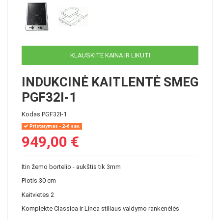
KLAUSKITE KAINA IR LIKUTI
INDUKCINĖ KAITLENTĖ SMEG
PGF32I-1
Kodas
PGF32I-1
Pristatymas - 2-6 sav.
949,00 €
Itin žemo bortelio - aukštis tik 3mm
Plotis 30 cm
Kaitvietės 2
Komplekte Classica ir Linea stiliaus valdymo rankenėlės