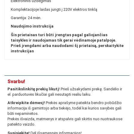
Elektroninis uždegimas
Komplektacijoje laidas jungti į 220V elektros tinklą
Garantija: 24 mėn.
Naudojimo instrukcija
Šis prietaisas turi būti įrengtas pagal galiojančias
taisykles ir naudojamas tik gerai vėdinamoje patalpoje.
Prieš įrengdami arba naudodami šį prietaisą, perskaitykite
instrukcijas
Svarbu!
Pasitikslinkitę prekių likutį
! Prieš užsakydami prekę. Sandėlio ir
el. parduotuvės likučiai gali nesutapti realiu laiku.
Atkreipkite dėmesį!
Prekės aprašyme pateikta bendro pobūdžio
informacija iš gamintojo arba tiekėjo, todėl kai kurios savybės gali
būti nepaminėtos.
Prekės išvaizda, matmenys ir atspalvis gali skirtis nuo nuotraukose
pateikto vaizdo.
Susisiekite!
Dėl išsamesnės informacijos!