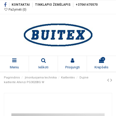
KONTAKTAI
TINKLAPIO ŽEMĖLAPIS
+37061470570
Pažymėti (
0
)
0
Meniu
Ieškoti
Prisijungti
Krepšelis
Pagrindinis
Įmontuojama technika
Kaitlentės
Dujinė
kaitlentė Allenzi PG3020BG W