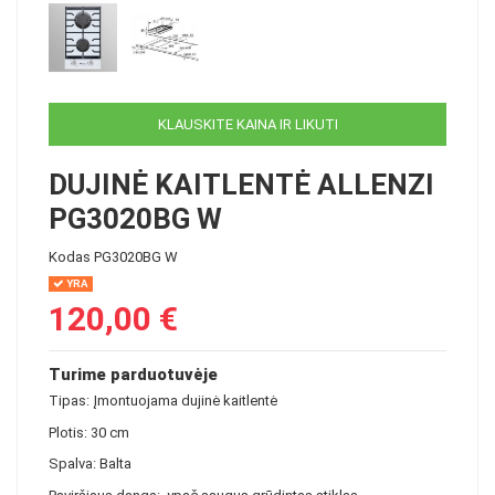
KLAUSKITE KAINA IR LIKUTI
DUJINĖ KAITLENTĖ ALLENZI
PG3020BG W
Kodas
PG3020BG W
YRA
120,00 €
Turime parduotuvėje
Tipas: Įmontuojama dujinė kaitlentė
Plotis: 30 cm
Spalva: Balta