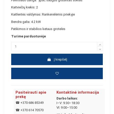
Paviršiaus danga: ypač saugus grūdintas stiklas
Kaitviečių kiekis: 2
Kaitlentės valdymas: Rankenėlėmis priekyje
Bendra galia: 4.2 kW
Patikimos ir stabilios ketaus grotelės
Turime parduotuvėje
Į krepšelį
Pasiteirauti apie
Kontaktinė informacija
prekę
Darbo laikas:
☎
+370 686 85349
I–V: 9:30–18:30
VI: 9:00–15:00
☎
+370 614 70570