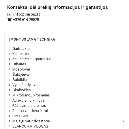
Kontaktai dėl prekių informacijos ir garantijos
✉️
info@buitex.lt
☎
+370 614 70570
ĮMONTUOJAMA TECHNIKA
Gartraukiai
Kaitlentės
Kaitlentės su gartraukiu
Orkaitės
Indaplovės
Šaldytuvai
Šaldikliai
Vyno šaldytuvai
Skalbyklės
Mikrobangų krosnelės
Atliekų smulkintuvai
Rūšiavimo sistemos
Blanco vandens filtrai
Plautuvės
Maišytuvai ir dozatoriai
BLANCO KATALOGAS