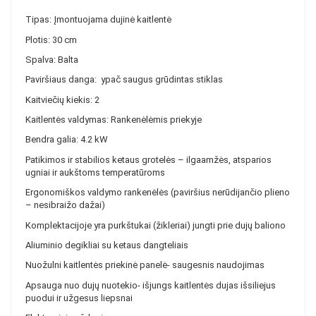
Tipas: Įmontuojama dujinė kaitlentė
Plotis: 30 cm
Spalva: Balta
Paviršiaus danga: ypač saugus grūdintas stiklas
Kaitviečių kiekis: 2
Kaitlentės valdymas: Rankenėlėmis priekyje
Bendra galia: 4.2 kW
Patikimos ir stabilios ketaus grotelės – ilgaamžės, atsparios
ugniai ir aukštoms temperatūroms
Ergonomiškos valdymo rankenėlės (paviršius nerūdijančio plieno
– nesibraižo dažai)
Komplektacijoje yra purkštukai (žikleriai) jungti prie dujų baliono
Aliuminio degikliai su ketaus dangteliais
Nuožulni kaitlentės priekinė panelė- saugesnis naudojimas
Apsauga nuo dujų nuotekio- išjungs kaitlentės dujas išsiliejus
puodui ir užgesus liepsnai