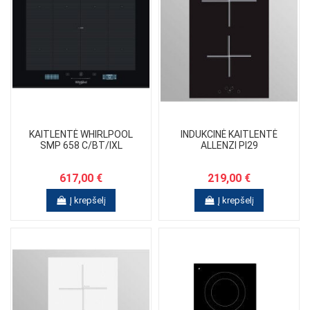
KAITLENTĖ WHIRLPOOL
INDUKCINĖ KAITLENTĖ
SMP 658 C/BT/IXL
ALLENZI PI29
617,00 €
219,00 €
Į krepšelį
Į krepšelį