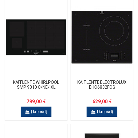
KAITLENTĖ WHIRLPOOL
KAITLENTĖ ELECTROLUX
SMP 9010 C/NE/IXL
EHO6832FOG
799,00 €
629,00 €
Į krepšelį
Į krepšelį