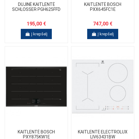
DUJINĖ KAITLENTĖ
KAITLENTĖ BOSCH
SCHLOSSER PGH625FFD
PXX645FC1E
195,00 €
747,00 €
Į krepšelį
Į krepšelį
KAITLENTĖ BOSCH
KAITLENTĖ ELECTROLUX
PXY875KW1E
LIV63431BW