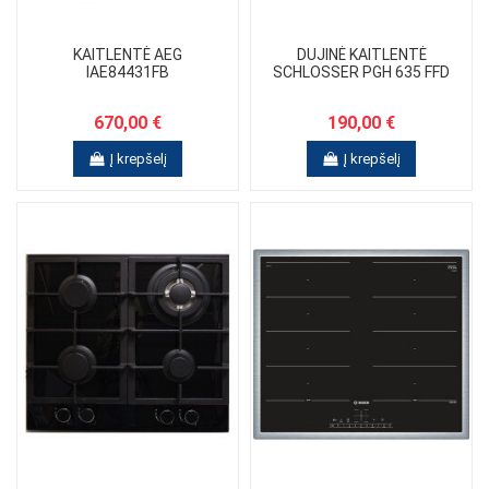
KAITLENTĖ AEG
DUJINĖ KAITLENTĖ
IAE84431FB
SCHLOSSER PGH 635 FFD
670,00 €
190,00 €
Į krepšelį
Į krepšelį