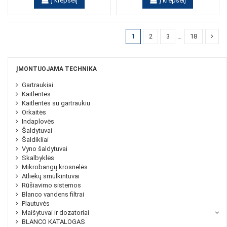
Į krepšelį
Į krepšelį
1
2
3
…
18
ĮMONTUOJAMA TECHNIKA
Gartraukiai
Kaitlentės
Kaitlentės su gartraukiu
Orkaitės
Indaplovės
Šaldytuvai
Šaldikliai
Vyno šaldytuvai
Skalbyklės
Mikrobangų krosnelės
Atliekų smulkintuvai
Rūšiavimo sistemos
Blanco vandens filtrai
Plautuvės
Maišytuvai ir dozatoriai
BLANCO KATALOGAS