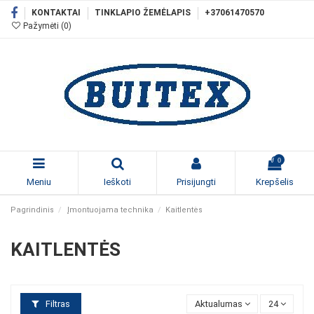
KONTAKTAI
TINKLAPIO ŽEMĖLAPIS
+37061470570
Pažymėti (
0
)
0
Meniu
Ieškoti
Prisijungti
Krepšelis
Pagrindinis
Įmontuojama technika
Kaitlentės
KAITLENTĖS
Filtras
Aktualumas
24