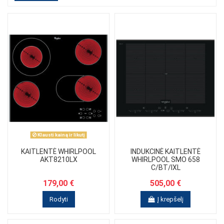
Klausti kainą ir likutį
KAITLENTĖ WHIRLPOOL
INDUKCINĖ KAITLENTĖ
AKT8210LX
WHIRLPOOL SMO 658
C/BT/IXL
179,00 €
505,00 €
Rodyti
Į krepšelį