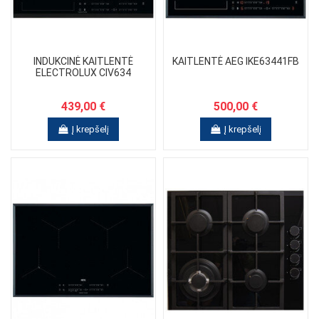
INDUKCINĖ KAITLENTĖ
KAITLENTĖ AEG IKE63441FB
ELECTROLUX CIV634
439,00 €
500,00 €
Į krepšelį
Į krepšelį