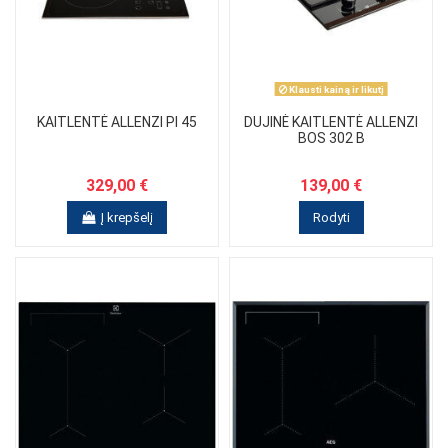
Klausti kainą ir likutį
KAITLENTĖ ALLENZI PI 45
DUJINĖ KAITLENTĖ ALLENZI
BOS 302 B
329,00 €
139,00 €
Į krepšelį
Rodyti