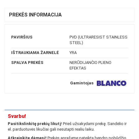
PREKĖS INFORMACIJA
PAVIRŠIUS
PVD (ULTRARESIST STAINLESS
STEEL)
IŠTRAUKIAMA ŽARNELĖ
YRA
SPALVA PREKĖS
NERŪDIJANČIO PLIENO
EFEKTAS
Gamintojas
Svarbu!
Pasitikslinkitę prekių likutį
! Prieš užsakydami prekę. Sandėlio ir
el. parduotuvės likučiai gali nesutapti realiu laiku.
Atkreipkite dėmesį!
Prekės aprašyme pateikta bendro pobūdžio