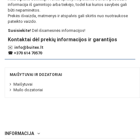
informacija iš gamintojo arba tiekėjo, todėl kai kurios savybės gali
būti nepaminėtos.
Prekės išvaizda, matmenys ir atspalvis gali skirtis nuo nuotraukose
pateikto vaizdo.
Susisiekite!
Dėl išsamesnės informacijos!
Kontaktai dėl prekių informacijos ir garantijos
✉️
info@buitex.lt
☎
+370 614 70570
MAIŠYTUVAI IR DOZATORIAI
Maišytuvai
Muilo dozatoriai
INFORMACIJA