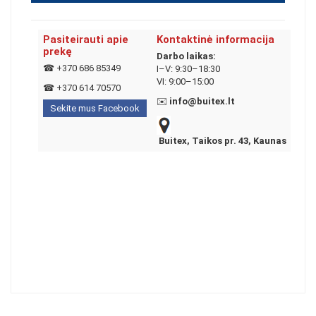
Pasiteirauti apie
Kontaktinė informacija
prekę
Darbo laikas:
☎
+370 686 85349
I–V: 9:30–18:30
VI: 9:00–15:00
☎
+370 614 70570
✉️
info@buitex.lt
Sekite mus Facebook
Buitex, Taikos pr. 43, Kaunas