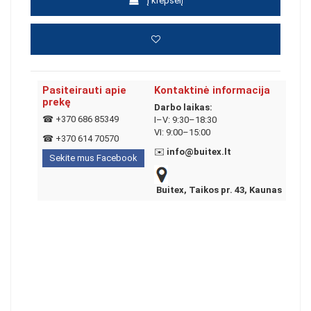
Į krepšelį
Pasiteirauti apie
Kontaktinė informacija
prekę
Darbo laikas:
☎
+370 686 85349
I–V: 9:30–18:30
VI: 9:00–15:00
☎
+370 614 70570
✉️
info@buitex.lt
Sekite mus Facebook
Buitex, Taikos pr. 43, Kaunas