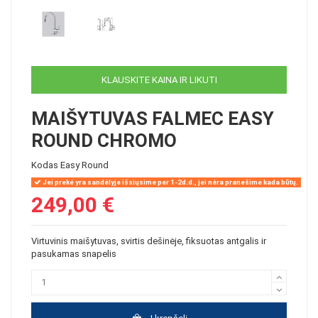
KLAUSKITE KAINA IR LIKUTI
MAIŠYTUVAS FALMEC EASY
ROUND CHROMO
Kodas
Easy Round
Jei prekė yra sandėlyje išsiųsime per 1-2d.d., jei nėra pranešime kada būtų.
249,00 €
Virtuvinis maišytuvas, svirtis dešinėje, fiksuotas antgalis ir
pasukamas snapelis