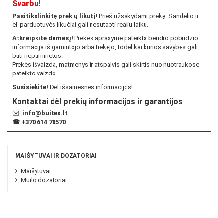
Svarbu!
Pasitikslinkitę prekių likutį
! Prieš užsakydami prekę. Sandėlio ir
el. parduotuvės likučiai gali nesutapti realiu laiku.
Atkreipkite dėmesį!
Prekės aprašyme pateikta bendro pobūdžio
informacija iš gamintojo arba tiekėjo, todėl kai kurios savybės gali
būti nepaminėtos.
Prekės išvaizda, matmenys ir atspalvis gali skirtis nuo nuotraukose
pateikto vaizdo.
Susisiekite!
Dėl išsamesnės informacijos!
Kontaktai dėl prekių informacijos ir garantijos
✉️
info@buitex.lt
☎
+370 614 70570
MAIŠYTUVAI IR DOZATORIAI
Maišytuvai
Muilo dozatoriai