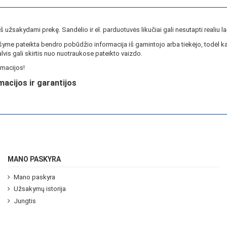
ieš užsakydami prekę. Sandėlio ir el. parduotuvės likučiai gali nesutapti realiu la
yme pateikta bendro pobūdžio informacija iš gamintojo arba tiekėjo, todėl ka
lvis gali skirtis nuo nuotraukose pateikto vaizdo.
macijos!
macijos ir garantijos
MANO PASKYRA
Mano paskyra
Užsakymų istorija
Jungtis