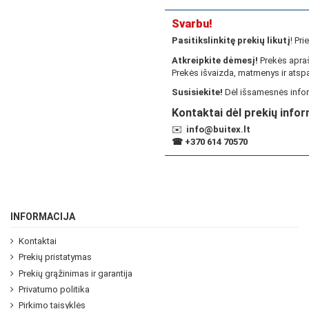
Svarbu!
Pasitikslinkitę prekių likutį
! Pr
Atkreipkite dėmesį!
Prekės apraš
Prekės išvaizda, matmenys ir atspa
Susisiekite!
Dėl išsamesnės infor
Kontaktai dėl prekių infor
✉️
info@buitex.lt
☎
+370 614 70570
INFORMACIJA
Kontaktai
Prekių pristatymas
Prekių grąžinimas ir garantija
Privatumo politika
Pirkimo taisyklės