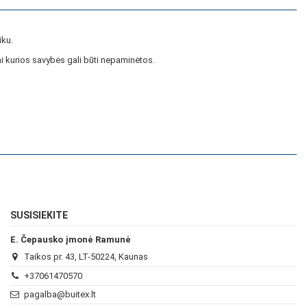
iku.
i kurios savybės gali būti nepaminėtos.
SUSISIEKITE
E. Čepausko įmonė Ramunė
Taikos pr. 43, LT-50224, Kaunas
+37061470570
pagalba@buitex.lt