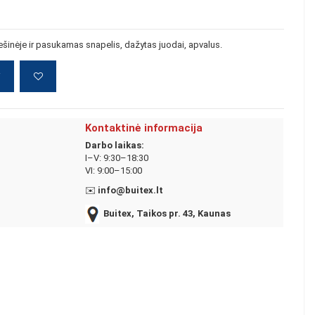
ešinėje ir pasukamas snapelis, dažytas juodai, apvalus.
į
Kontaktinė informacija
Darbo laikas:
I–V: 9:30–18:30
VI: 9:00–15:00
✉️
info@buitex.lt
Buitex, Taikos pr. 43, Kaunas