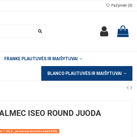
Pažymėti (
0
)
FRANKE PLAUTUVĖS IR MAIŠYTUVAI
BLANCO PLAUTUVĖS IR MAIŠYTUVAI
ALMEC ISEO ROUND JUODA
r 1-2d.d., jei nėra pranešime kada būtų.