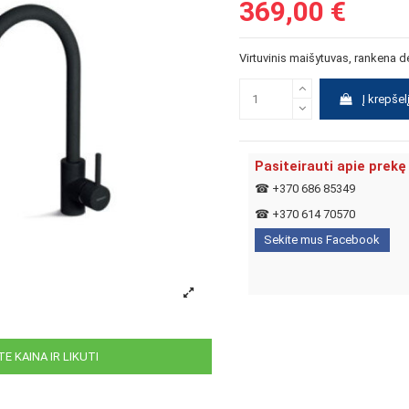
369,00 €
Virtuvinis maišytuvas, rankena d
Į krepšel
Pasiteirauti apie prekę
☎
+370 686 85349
☎
+370 614 70570
Sekite mus Facebook
E KAINA IR LIKUTI