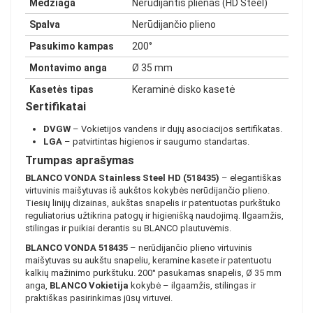
Medžiaga
Nerūdijantis plienas (HD Steel)
Spalva
Nerūdijančio plieno
Pasukimo kampas
200°
Montavimo anga
Ø 35 mm
Kasetės tipas
Keraminė disko kasetė
Sertifikatai
DVGW
– Vokietijos vandens ir dujų asociacijos sertifikatas.
LGA
– patvirtintas higienos ir saugumo standartas.
Trumpas aprašymas
BLANCO VONDA Stainless Steel HD (518435)
– elegantiškas
virtuvinis maišytuvas iš aukštos kokybės nerūdijančio plieno.
Tiesių linijų dizainas, aukštas snapelis ir patentuotas purkštuko
reguliatorius užtikrina patogų ir higienišką naudojimą. Ilgaamžis,
stilingas ir puikiai derantis su BLANCO plautuvėmis.
BLANCO VONDA 518435
– nerūdijančio plieno virtuvinis
maišytuvas su aukštu snapeliu, keramine kasete ir patentuotu
kalkių mažinimo purkštuku. 200° pasukamas snapelis, Ø 35 mm
anga,
BLANCO Vokietija
kokybė – ilgaamžis, stilingas ir
praktiškas pasirinkimas jūsų virtuvei.