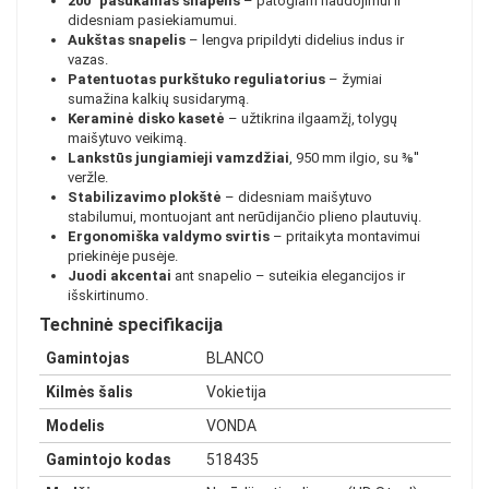
200° pasukamas snapelis
– patogiam naudojimui ir
didesniam pasiekiamumui.
Aukštas snapelis
– lengva pripildyti didelius indus ir
vazas.
Patentuotas purkštuko reguliatorius
– žymiai
sumažina kalkių susidarymą.
Keraminė disko kasetė
– užtikrina ilgaamžį, tolygų
maišytuvo veikimą.
Lankstūs jungiamieji vamzdžiai
, 950 mm ilgio, su ⅜''
veržle.
Stabilizavimo plokštė
– didesniam maišytuvo
stabilumui, montuojant ant nerūdijančio plieno plautuvių.
Ergonomiška valdymo svirtis
– pritaikyta montavimui
priekinėje pusėje.
Juodi akcentai
ant snapelio – suteikia elegancijos ir
išskirtinumo.
Techninė specifikacija
Gamintojas
BLANCO
Kilmės šalis
Vokietija
Modelis
VONDA
Gamintojo kodas
518435