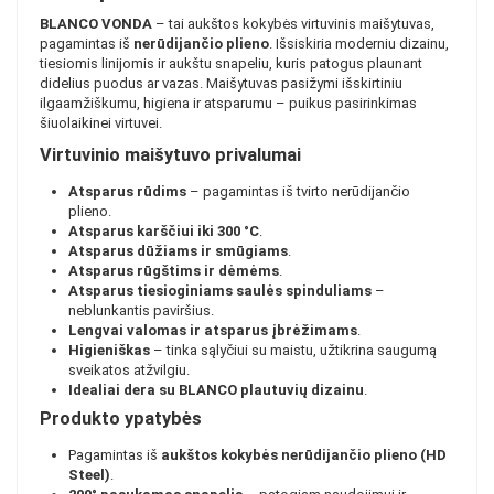
BLANCO VONDA
– tai aukštos kokybės virtuvinis maišytuvas,
pagamintas iš
nerūdijančio plieno
. Išsiskiria moderniu dizainu,
tiesiomis linijomis ir aukštu snapeliu, kuris patogus plaunant
didelius puodus ar vazas. Maišytuvas pasižymi išskirtiniu
ilgaamžiškumu, higiena ir atsparumu – puikus pasirinkimas
šiuolaikinei virtuvei.
Virtuvinio maišytuvo privalumai
Atsparus rūdims
– pagamintas iš tvirto nerūdijančio
plieno.
Atsparus karščiui iki 300 °C
.
Atsparus dūžiams ir smūgiams
.
Atsparus rūgštims ir dėmėms
.
Atsparus tiesioginiams saulės spinduliams
–
neblunkantis paviršius.
Lengvai valomas ir atsparus įbrėžimams
.
Higieniškas
– tinka sąlyčiui su maistu, užtikrina saugumą
sveikatos atžvilgiu.
Idealiai dera su BLANCO plautuvių dizainu
.
Produkto ypatybės
Pagamintas iš
aukštos kokybės nerūdijančio plieno (HD
Steel)
.