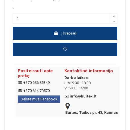
Į krepšelį
Pasiteirauti apie
Kontaktinė informacija
prekę
Darbo laikas:
☎
+370 686 85349
I–V: 9:30–18:30
VI: 9:00–15:00
☎
+370 614 70570
✉️
info@buitex.lt
Sekite mus Facebook
Buitex, Taikos pr. 43, Kaunas