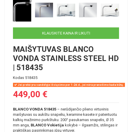
KLAUSKITE KAINA IR LIKUTI
MAIŠYTUVAS BLANCO
VONDA STAINLESS STEEL HD
| 518435
Kodas
518435
Jei prekė yra sandėlyje išsiųsime per 1-2d.d., jei nėra pranešime kada būtų.
449,00 €
BLANCO VONDA 518435
– nerūdijančio plieno virtuvinis
maišytuvas su aukštu snapeliu, keramine kasete ir patentuotu
kalkių mažinimo purkštuku. 200° pasukamas snapelis, Ø 35
mm anga,
BLANCO Vokietija
kokybė – ilgaamžis, stilingas ir
praktiškas pasirinkimas jūsų virtuvei.