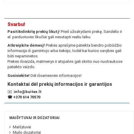
Svarbu!
Pasitikslinkitę prekių likutį
! Prieš užsakydami prekę. Sandėlio ir
el. parduotuvės likučiai gali nesutapti realiu laiku.
Atkreipkite dėmesį!
Prekės aprašyme pateikta bendro pobūdžio
informacija iš gamintojo arba tiekėjo, todėl kai kurios savybės gali
būti nepaminėtos.
Prekės išvaizda, matmenys ir atspalvis gali skirtis nuo nuotraukose
pateikto vaizdo.
Susisiekite!
Dėl išsamesnės informacijos!
Kontaktai dėl prekių informacijos ir garantijos
✉️
info@buitex.lt
☎
+370 614 70570
MAIŠYTUVAI IR DOZATORIAI
Maišytuvai
Muilo dozatoriai