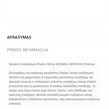
APRAŠYMAS
PREKĖS INFORMACIJA
Vandens maišytuvas Plados-Telma VENMIXL MIS59 09 Chromas
Ekologiškas nes tinkamas perdirbimui Plados-Telma maišytuvas
Venmixl yra pagamintas iš naujoviškų polimerinių medžiagų- tai
absoliuti naujovė ir unikalumas virtuvinių maišytuvų rinkoje.Didelis
privalumas kad jis gaminamas iš visiškai netoksiškų medžiagų .Jo
viduje nėra tokių metalų kaip švinas, nikelis, varis.Skirtingai nuo
tradicinių maišytuvų Venmixl neleidžia kauptis maišytuvo viduje
kalkakmeniui ir kitokioms nuosėdoms, taip palengvinamas maišytuvo
veikimas.