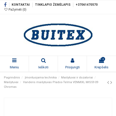
KONTAKTAI
TINKLAPIO ŽEMĖLAPIS
+37061470570
Pažymėti (
0
)
0
Meniu
Ieškoti
Prisijungti
Krepšelis
Pagrindinis
Įmontuojama technika
Maišytuvai ir dozatoriai
Maišytuvai
Vandens maišytuvas Plados-Telma VENMIXL MIS59 09
Chromas