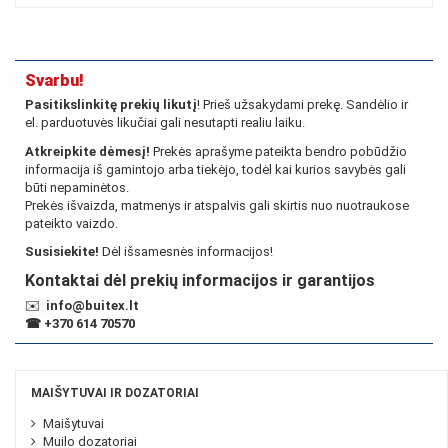
Svarbu!
Pasitikslinkitę prekių likutį
! Prieš užsakydami prekę. Sandėlio ir
el. parduotuvės likučiai gali nesutapti realiu laiku.
Atkreipkite dėmesį!
Prekės aprašyme pateikta bendro pobūdžio
informacija iš gamintojo arba tiekėjo, todėl kai kurios savybės gali
būti nepaminėtos.
Prekės išvaizda, matmenys ir atspalvis gali skirtis nuo nuotraukose
pateikto vaizdo.
Susisiekite!
Dėl išsamesnės informacijos!
Kontaktai dėl prekių informacijos ir garantijos
✉️
info@buitex.lt
☎
+370 614 70570
MAIŠYTUVAI IR DOZATORIAI
Maišytuvai
Muilo dozatoriai